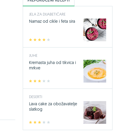
JELA ZA DIJABETIČARE
Namaz od cikle i feta sira
1
2
3
4
5
JUHE
Kremasta juha od tikvica i
mrkve
1
2
3
4
5
DESERTI
Lava cake za obožavatelje
slatkog
1
2
3
4
5