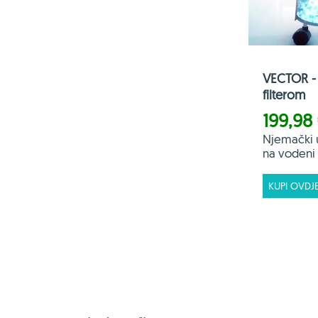
VECTOR - 
filterom
199,98
Njemački 
na vodeni f
KUPI OVDJ