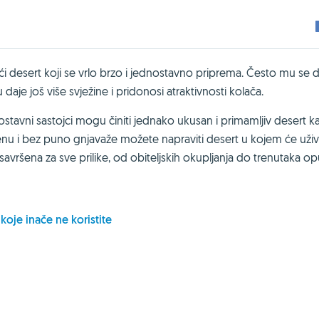
ajući desert koji se vrlo brzo i jednostavno priprema. Često mu se
aje još više svježine i pridonosi atraktivnosti kolača.
stavni sastojci mogu činiti jednako ukusan i primamljiv desert ka
enu i bez puno gnjavaže možete napraviti desert u kojem će uživ
e savršena za sve prilike, od obiteljskih okupljanja do trenutaka o
 koje inače ne koristite