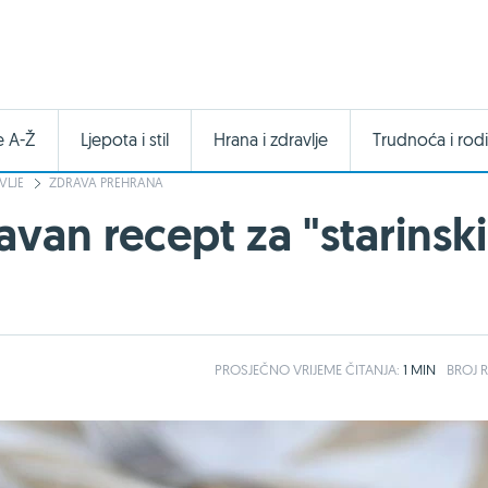
e A-Ž
Ljepota i stil
Hrana i zdravlje
Trudnoća i rodi
VLJE
ZDRAVA PREHRANA
avan recept za "starinski
PROSJEČNO
VRIJEME ČITANJA:
1 MIN
BROJ R