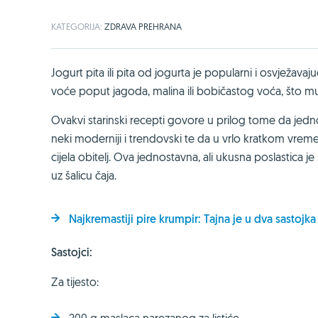
KATEGORIJA:
ZDRAVA PREHRANA
Jogurt pita ili pita od jogurta je popularni i osvježav
voće poput jagoda, malina ili bobičastog voća, što mu d
Ovakvi starinski recepti govore u prilog tome da jedno
neki moderniji i trendovski te da u vrlo kratkom vrem
cijela obitelj. Ova jednostavna, ali ukusna poslastica j
uz šalicu čaja.
Najkremastiji pire krumpir: Tajna je u dva sastojka
Sastojci:
Za tijesto: