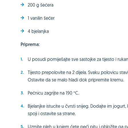
200 g šećera
1 vanilin šećer
4 bjelanjka
Priprema:
U posudi pomiješajte sve sastojke za tijesto i ruka
Tijesto prepolovite na 2 dijela. Svaku polovicu stavi
Ostavite da se malo hladi dok pripremite kremu.
Pećnicu zagrijte na 190 °C.
Bjelanjke istucite u čvrsti snijeg. Dodajte im jogurt,
spoji i ostavite sa strane.
Uzmite pleh u kojem ćete peći pitu i obložite ga 