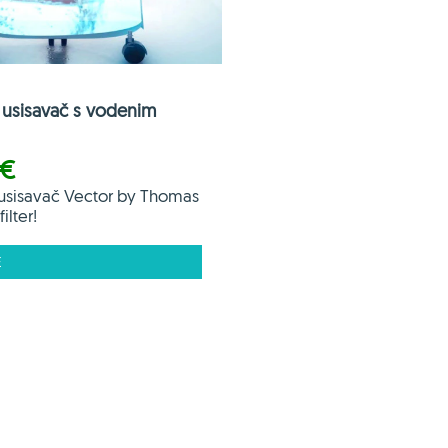
usisavač s vodenim
 €
usisavač Vector by Thomas
ilter!
E