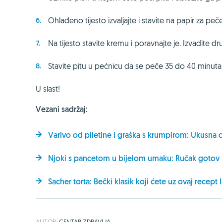
Ohlađeno tijesto izvaljajte i stavite na papir za pe
Na tijesto stavite kremu i poravnajte je. Izvadite dr
Stavite pitu u pećnicu da se peče 35 do 40 minuta.
U slast!
Vezani sadržaj:
Varivo od piletine i graška s krumpirom: Ukusna o
Njoki s pancetom u bijelom umaku: Ručak gotov 
Sacher torta: Bečki klasik koji ćete uz ovaj recept
AUTOR:
CENTAR ZDRAVLJA