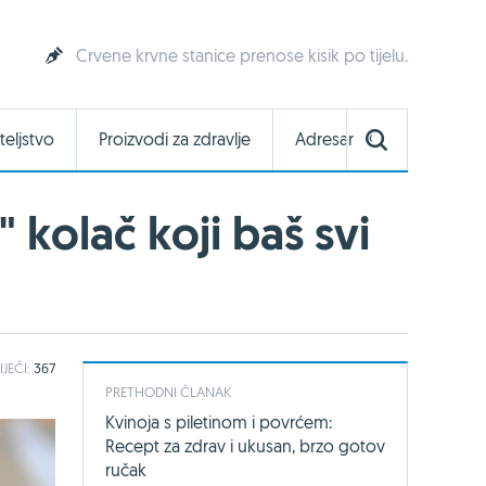
Crvene krvne stanice prenose kisik po tijelu.
teljstvo
Proizvodi za zdravlje
Adresar
" kolač koji baš svi
IJEČI:
367
PRETHODNI ČLANAK
Kvinoja s piletinom i povrćem:
Recept za zdrav i ukusan, brzo gotov
ručak