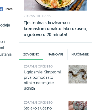
Share
ZDRAVA PREHRANA
Tjestenina s kozicama u
 dodaje
kremastom umaku: Jako ukusno,
a gotovo u 20 minuta!
o i
ati
puštanja
IZDVOJENO
NAJNOVIJE
NAJČITANIJE
ZDRAVLJE OPĆENITO
Ugriz zmije: Simptomi,
prva pomoć i što
nikako ne smijete
učiniti?
ZDRAVLJE OPĆENITO
Što ako slučajno