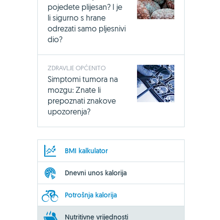
pojedete plijesan? I je
li sigurno s hrane
odrezati samo pljesnivi
dio?
ZDRAVLJE OPĆENITO
Simptomi tumora na
mozgu: Znate li
prepoznati znakove
upozorenja?
BMI kalkulator
Dnevni unos kalorija
Potrošnja kalorija
Nutritivne vrijednosti