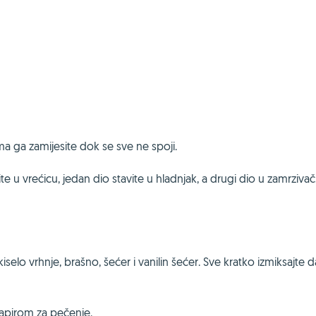
ma ga zamijesite dok se sve ne spoji.
te u vrećicu, jedan dio stavite u hladnjak, a drugi dio u zamrzivač
 kiselo vrhnje, brašno, šećer i vanilin šećer. Sve kratko izmiksajte 
papirom za pečenje.