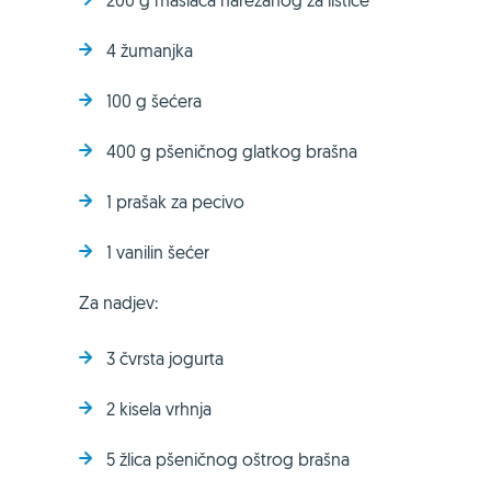
200 g maslaca narezanog za listiće
4 žumanjka
100 g šećera
400 g pšeničnog glatkog brašna
1 prašak za pecivo
1 vanilin šećer
Za nadjev:
3 čvrsta jogurta
2 kisela vrhnja
5 žlica pšeničnog oštrog brašna