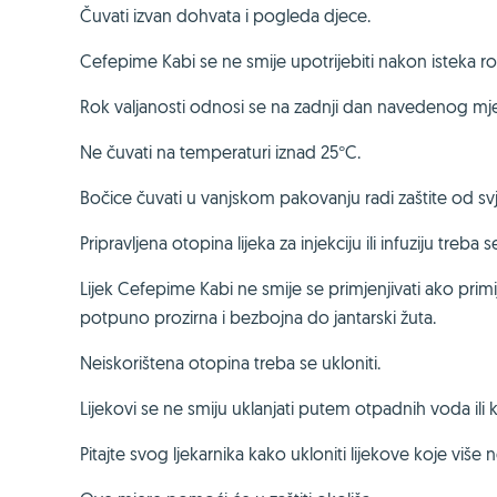
Čuvati izvan dohvata i pogleda djece.
Cefepime Kabi se ne smije upotrijebiti nakon isteka 
Rok valjanosti odnosi se na zadnji dan navedenog mj
Ne čuvati na temperaturi iznad 25°C.
Bočice čuvati u vanjskom pakovanju radi zaštite od svje
Pripravljena otopina lijeka za injekciju ili infuziju treba
Lijek Cefepime Kabi ne smije se primjenjivati ako primij
potpuno prozirna i bezbojna do jantarski žuta.
Neiskorištena otopina treba se ukloniti.
Lijekovi se ne smiju uklanjati putem otpadnih voda il
Pitajte svog ljekarnika kako ukloniti lijekove koje više 