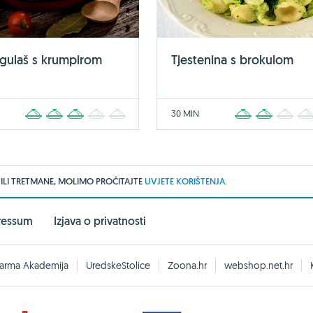
 gulaš s krumpirom
Tjestenina s brokulom
30 MIN
1
2
3
4
5
1
2
3
 ILI TRETMANE, MOLIMO PROČITAJTE
UVJETE KORIŠTENJA.
ressum
Izjava o privatnosti
arma Akademija
UredskeStolice
Zoona.hr
webshop.net.hr