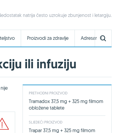
edostatak natrija često uzrokuje zbunjenost i letargiju.
teljstvo
Proizvodi za zdravlje
Adresar
ju ili infuziju
nije
PRETHODNI PROIZVOD
Tramadox 37,5 mg + 325 mg filmom
obložene tablete
SLJEDEĆI PROIZVOD
Trapar 37,5 mg + 325 mg filmom