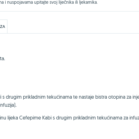
ma i nuspojavama upitajte svoj liječnika ili ljekarnika.
EZA
ta.
i s drugim prikladnim tekućinama te nastaje bistra otopina za inje
nfuzija).
inu lijeka Cefepime Kabi s drugim prikladnim tekućinama za infuzi