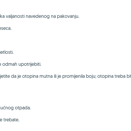
roka valjanosti navedenog na pakovanju.
eseca.
tlosti.
 se odmah upotrijebiti.
etite da je otopina mutna ili je promijenila boju; otopina treba bit
i kućnog otpada.
ne trebate.