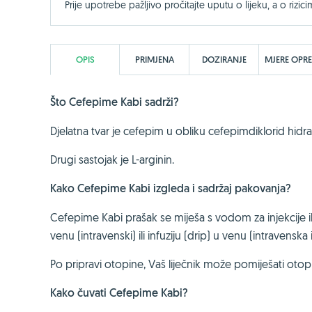
Prije upotrebe pažljivo pročitajte uputu o lijeku, a o rizici
OPIS
PRIMJENA
DOZIRANJE
MJERE OPR
Što Cefepime Kabi sadrži?
Djelatna tvar je cefepim u obliku cefepimdiklorid hidra
Drugi sastojak je L-arginin.
Kako Cefepime Kabi izgleda i sadržaj pakovanja?
Cefepime Kabi prašak se miješa s vodom za injekcije il
venu (intravenski) ili infuziju (drip) u venu (intravenska i
Po pripravi otopine, Vaš liječnik može pomiješati otop
Kako čuvati Cefepime Kabi?