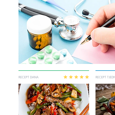
RECEPT DANA
1
2
3
4
5
RECEPT TJED