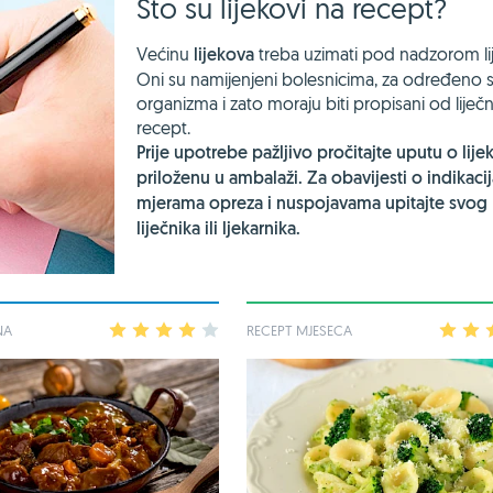
Što su lijekovi na recept?
Većinu
lijekova
treba uzimati pod nadzorom lij
Oni su namijenjeni bolesnicima, za određeno s
organizma i zato moraju biti propisani od liječ
recept.
Prije upotrebe pažljivo pročitajte uputu o lije
priloženu u ambalaži. Za obavijesti o indikaci
mjerama opreza i nuspojavama upitajte svog
liječnika ili ljekarnika.
NA
1
2
3
4
5
RECEPT MJESECA
1
2