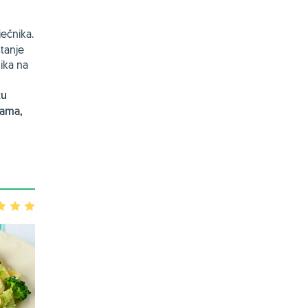
ečnika.
tanje
nika na
ku
jama,
3
4
5