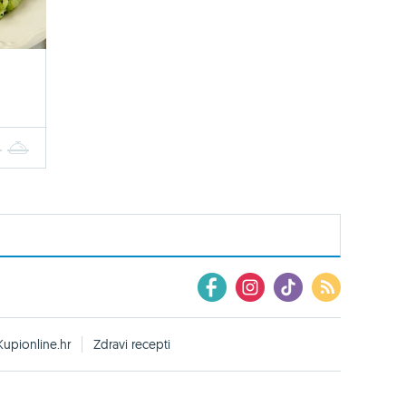
4
5
Kupionline.hr
Zdravi recepti