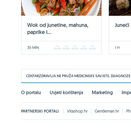
Wok od junetine, mahuna,
Juneći
paprike i...
30 MIN
1 H
1
2
3
4
5
CENTARZDRAVLJA NE PRUŽA MEDICINSKE SAVJETE, DIJAGNOZE
O portalu
Uvjeti korištenja
Marketing
Imp
PARTNERSKI PORTALI
Vitashop.hr
Gentleman.hr
Ph