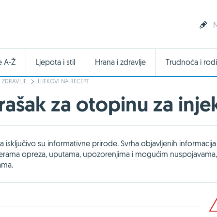
N
e A-Ž
Ljepota i stil
Hrana i zdravlje
Trudnoća i rodi
 ZDRAVLJE
LIJEKOVI NA RECEPT
šak za otopinu za injekci
isključivo su informativne prirode. Svrha objavljenih informacija 
 mjerama opreza, uputama, upozorenjima i mogućim nuspojavama,
jama.