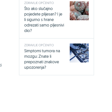
ZDRAVLJE OPĆENITO
Što ako slučajno
pojedete plijesan? I je
li sigurno s hrane
odrezati samo pljesnivi
dio?
ZDRAVLJE OPĆENITO
Simptomi tumora na
mozgu: Znate li
prepoznati znakove
i
upozorenja?