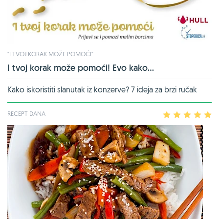
"I TVOJ KORAK MOŽE POMOĆI"
I tvoj korak može pomoći! Evo kako...
Kako iskoristiti slanutak iz konzerve? 7 ideja za brzi ručak
RECEPT DANA
1
2
3
4
5