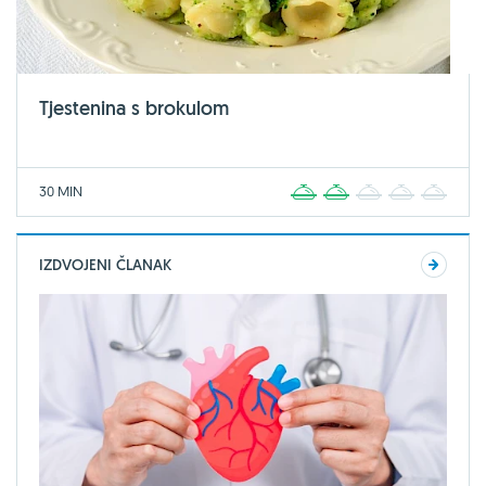
Tjestenina s brokulom
30 MIN
1
2
3
4
5
IZDVOJENI ČLANAK