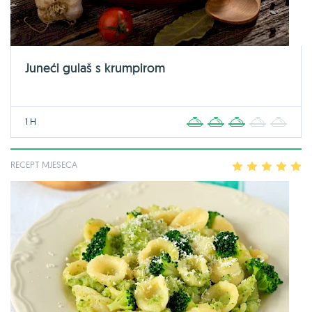
Juneći gulaš s krumpirom
1 H
1
2
3
4
5
RECEPT MJESECA
1
2
3
4
5