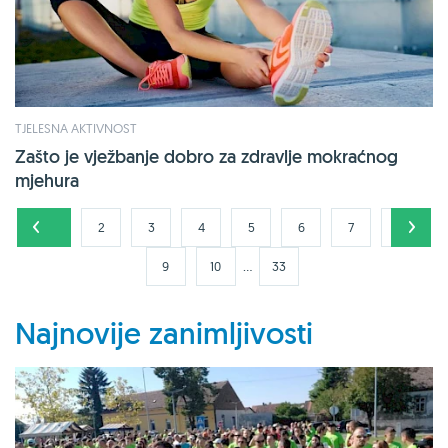
TJELESNA AKTIVNOST
Zašto je vježbanje dobro za zdravlje mokraćnog
mjehura
1
2
3
4
5
6
7
8
...
9
10
33
Najnovije zanimljivosti