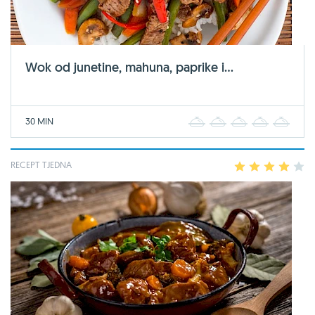
Wok od junetine, mahuna, paprike i...
30 MIN
1
2
3
4
5
RECEPT TJEDNA
1
2
3
4
5