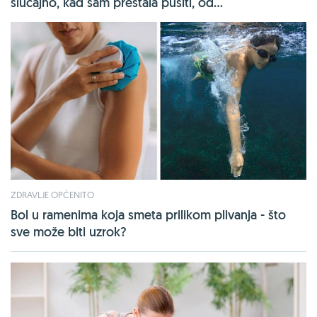
slučajno, kad sam prestala pušiti, od...
ZDRAVLJE OPĆENITO
Bol u ramenima koja smeta prilikom plivanja - što
sve može biti uzrok?