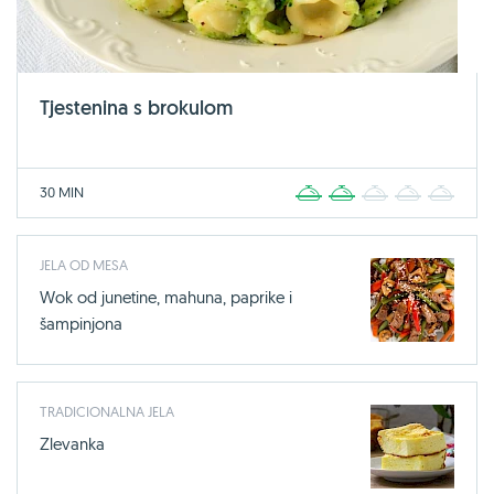
Tjestenina s brokulom
30 MIN
1
2
3
4
5
JELA OD MESA
Wok od junetine, mahuna, paprike i
šampinjona
TRADICIONALNA JELA
Zlevanka