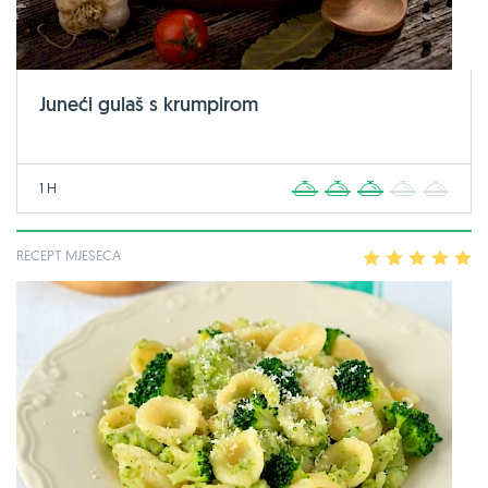
Juneći gulaš s krumpirom
1 H
1
2
3
4
5
RECEPT MJESECA
1
2
3
4
5