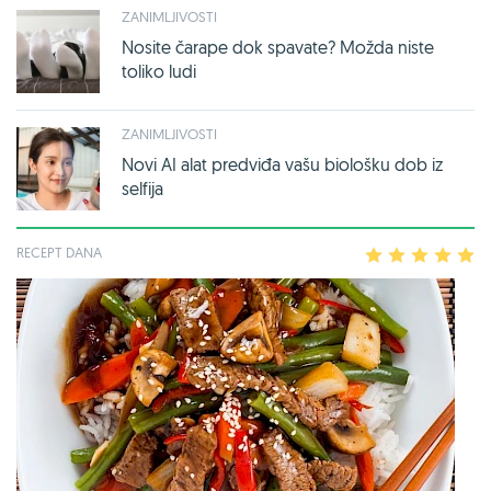
ZANIMLJIVOSTI
Nosite čarape dok spavate? Možda niste
toliko ludi
ZANIMLJIVOSTI
Novi AI alat predviđa vašu biološku dob iz
selfija
RECEPT DANA
1
2
3
4
5