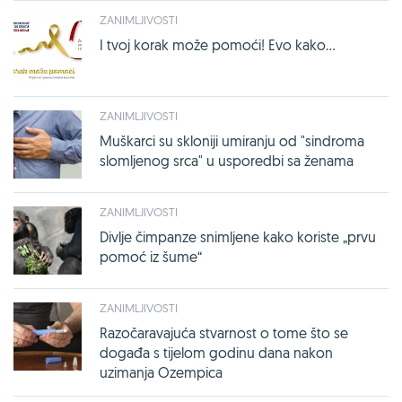
ZANIMLJIVOSTI
I tvoj korak može pomoći! Evo kako...
ZANIMLJIVOSTI
Muškarci su skloniji umiranju od "sindroma
slomljenog srca" u usporedbi sa ženama
ZANIMLJIVOSTI
Divlje čimpanze snimljene kako koriste „prvu
pomoć iz šume“
ZANIMLJIVOSTI
Razočaravajuća stvarnost o tome što se
događa s tijelom godinu dana nakon
uzimanja Ozempica