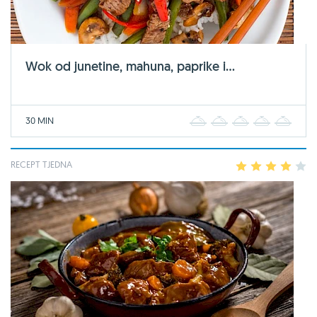
Wok od junetine, mahuna, paprike i...
30 MIN
1
2
3
4
5
RECEPT TJEDNA
1
2
3
4
5