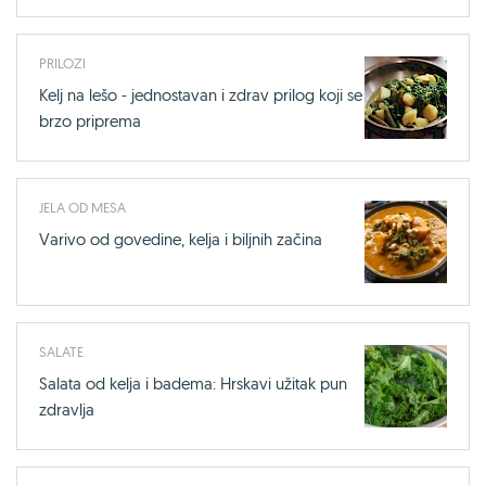
PRILOZI
Kelj na lešo - jednostavan i zdrav prilog koji se
brzo priprema
JELA OD MESA
Varivo od govedine, kelja i biljnih začina
SALATE
Salata od kelja i badema: Hrskavi užitak pun
zdravlja