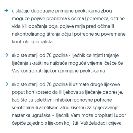
u slučaju dugotrajne primjene piroksikama zbog
moguće pojave problema s očima (poremećaj oštrine
vida i/ili opažanja boja, pojave mrlja pred očima ili
nekontroliranog titranja očiju) potrebne su povremene
kontrole specijalista
ako ste stariji od 70 godina - liječnik će htjeti trajanje
liječenja skratiti na najkraće moguće vrijemei češće će
Vas kontrolirati tijekom primjene piroksikama
ako ste stariji od 70 godina ili uzimate druge lijekove
poput kortikosteroida ili lijekova za liječenje depresije,
kao što su selektivni inhibitori ponovne pohrane
serotonina ili acetilsalicilatnu kiselinu za sprječavanje
nastanka ugrušaka – liječnik Vam može propisati Lubor
čepiće zajedno s lijekom koji štiti Vaš želudac i crijeva