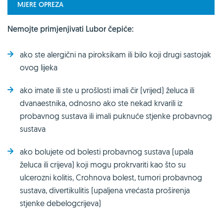
MJERE OPREZA
Nemojte primjenjivati Lubor čepiće:
ako ste alergični na piroksikam ili bilo koji drugi sastojak
ovog lijeka
ako imate ili ste u prošlosti imali čir (vrijed) želuca ili
dvanaestnika, odnosno ako ste nekad krvarili iz
probavnog sustava ili imali puknuće stjenke probavnog
sustava
ako bolujete od bolesti probavnog sustava (upala
želuca ili crijeva) koji mogu prokrvariti kao što su
ulcerozni kolitis, Crohnova bolest, tumori probavnog
sustava, divertikulitis (upaljena vrećasta proširenja
stjenke debelogcrijeva)