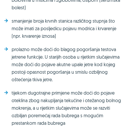
bolovima u mišićima i zglobovima, osipom (serumska
bolest)
smanjenje broja krvnih stanica različitog stupnja što
može imati za posljedicu pojavu modrica i krvarenje
(npr. krvarenje iznosa)
prolazno može doći do blagog pogoršanja testova
jetrene funkcije. U starijih osoba u rijetkim slučajevima
može doći do pojave akutne upale jetre kod kojeg
postoji opasnost pogoršanja u smislu ozbiljnog
oštećenja tkiva jetre.
tijekom dugotrajne primjene može doći do pojave
oteklina zbog nakupljanja tekućine i otežanog bolnog
mokrenja, a u rijetkim slučajevima može se razviti
ozbiljan poremećaj rada bubrega s mogućim
prestankom rada bubrega