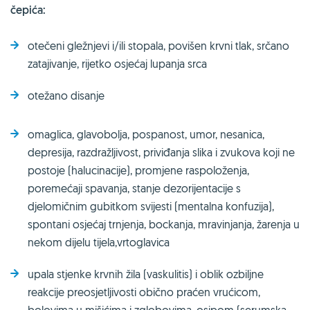
čepića:
otečeni gležnjevi i/ili stopala, povišen krvni tlak, srčano
zatajivanje, rijetko osjećaj lupanja srca
otežano disanje
omaglica, glavobolja, pospanost, umor, nesanica,
depresija, razdražljivost, priviđanja slika i zvukova koji ne
postoje (halucinacije), promjene raspoloženja,
poremećaji spavanja, stanje dezorijentacije s
djelomičnim gubitkom svijesti (mentalna konfuzija),
spontani osjećaj trnjenja, bockanja, mravinjanja, žarenja u
nekom dijelu tijela,vrtoglavica
upala stjenke krvnih žila (vaskulitis) i oblik ozbiljne
reakcije preosjetljivosti obično praćen vrućicom,