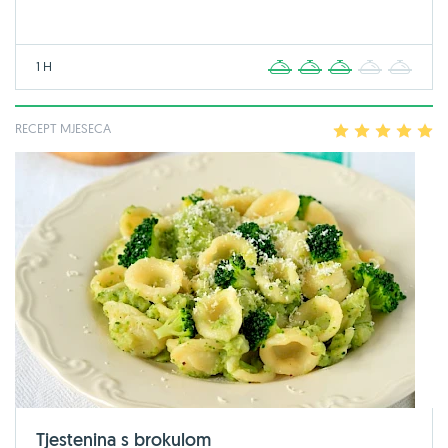
1 H
1
2
3
4
5
RECEPT MJESECA
1
2
3
4
5
Tjestenina s brokulom