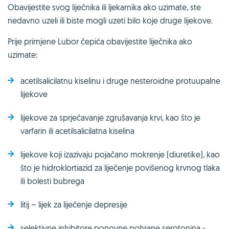
Obavijestite svog liječnika ili ljekarnika ako uzimate, ste
nedavno uzeli ili biste mogli uzeti bilo koje druge lijekove.
Prije primjene Lubor čepića obavijestite liječnika ako
uzimate:
acetilsalicilatnu kiselinu i druge nesteroidne protuupalne
lijekove
lijekove za sprječavanje zgrušavanja krvi, kao što je
varfarin ili acetilsalicilatna kiselina
lijekove koji izazivaju pojačano mokrenje (diuretike), kao
što je hidroklortiazid za liječenje povišenog krvnog tlaka
ili bolesti bubrega
litij – lijek za liječenje depresije
selektivne inhibitore ponovne pohrane serotonina -