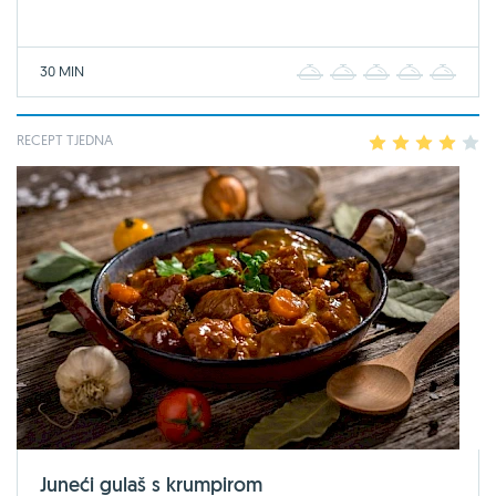
30 MIN
1
2
3
4
5
RECEPT TJEDNA
1
2
3
4
5
Juneći gulaš s krumpirom