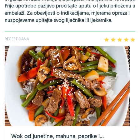
Prije upotrebe pažljivo pročitajte uputu o lijeku priloženu u
ambalaži. Za obavijesti o indikacijama, mjerama opreza i
nuspojavama upitajte svog liječnika ili ljekarnika.
RECEPT DANA
1
2
3
4
5
Wok od junetine, mahuna, paprike i...