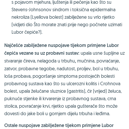
s pojavom mjehura, ljuštenja ili pečenja kao što su
Stevens-Johnsonov sindrom i toksična epidermalna
nekroliza (Lyellova bolest) zabilježene su vrlo rijetko
(vidjeti dio Što morate znati prije nego počnete uzimati
Lubor čepiće?).
Najčešće zabilježene nuspojave tijekom primjene Lubor
čepića vezane su uz probavni sustav:
upala usne šupljine uz
stvaranje čireva, nelagoda u trbuhu
,
mučnina, povraćanje,
zatvor, probavne tegobe, nadutost, proljev, bol u trbuhu,
loša probava, pogoršanje simptoma postojećih bolesti
probavnog sustava kao što su ulcerozni kolitis i Crohnova
bolest, upala želučane sluznice (gastritis), čir (vrijed) želuca,
puknuće stjenke ili krvarenje iz probavnog sustava, crna
stolica, povraćanje krvi, rijetko upala gušterače što može
dovesti do jake boli u gornjem dijelu trbuha i leđima.
Ostale nuspojave zabilježene tijekom primjene Lubor