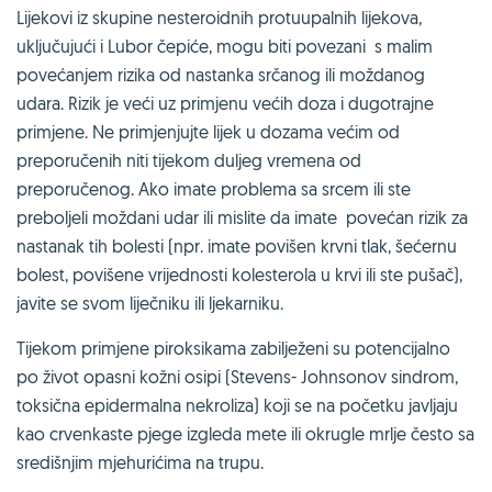
Lijekovi iz skupine nesteroidnih protuupalnih lijekova,
uključujući i Lubor čepiće, mogu biti povezani s malim
povećanjem rizika od nastanka srčanog ili moždanog
udara. Rizik je veći uz primjenu većih doza i dugotrajne
primjene. Ne primjenjujte lijek u dozama većim od
preporučenih niti tijekom duljeg vremena od
preporučenog. Ako imate problema sa srcem ili ste
preboljeli moždani udar ili mislite da imate povećan rizik za
nastanak tih bolesti (npr. imate povišen krvni tlak, šećernu
bolest, povišene vrijednosti kolesterola u krvi ili ste pušač),
javite se svom liječniku ili ljekarniku.
Tijekom primjene piroksikama zabilježeni su potencijalno
po život opasni kožni osipi (Stevens- Johnsonov sindrom,
toksična epidermalna nekroliza) koji se na početku javljaju
kao crvenkaste pjege izgleda mete ili okrugle mrlje često sa
središnjim mjehurićima na trupu.