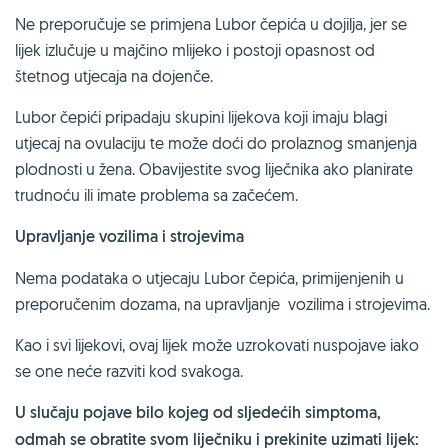
Ne preporučuje se primjena Lubor čepića u dojilja, jer se
lijek izlučuje u majčino mlijeko i postoji opasnost od
štetnog utjecaja na dojenče.
Lubor čepići pripadaju skupini lijekova koji imaju blagi
utjecaj na ovulaciju te može doći do prolaznog smanjenja
plodnosti u žena. Obavijestite svog liječnika ako planirate
trudnoću ili imate problema sa začećem.
Upravljanje vozilima i strojevima
Nema podataka o utjecaju Lubor čepića, primijenjenih u
preporučenim dozama, na upravljanje vozilima i strojevima.
Kao i svi lijekovi, ovaj lijek može uzrokovati nuspojave iako
se one neće razviti kod svakoga.
U slučaju pojave bilo kojeg od sljedećih simptoma,
odmah se obratite svom liječniku i prekinite uzimati lijek: