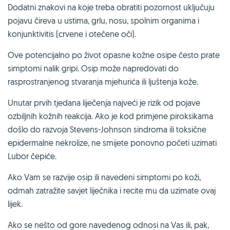
Dodatni znakovi na koje treba obratiti pozornost uključuju
pojavu čireva u ustima, grlu, nosu, spolnim organima i
konjunktivitis (crvene i otečene oči).
Ove potencijalno po život opasne kožne osipe često prate
simptomi nalik gripi. Osip može napredovati do
rasprostranjenog stvaranja mjehurića ili ljuštenja kože.
Unutar prvih tjedana liječenja najveći je rizik od pojave
ozbiljnih kožnih reakcija. Ako je kod primjene piroksikama
došlo do razvoja Stevens-Johnson sindroma ili toksične
epidermalne nekrolize, ne smijete ponovno početi uzimati
Lubor čepiće.
Ako Vam se razvije osip ili navedeni simptomi po koži,
odmah zatražite savjet liječnika i recite mu da uzimate ovaj
lijek.
Ako se nešto od gore navedenog odnosi na Vas ili, pak,