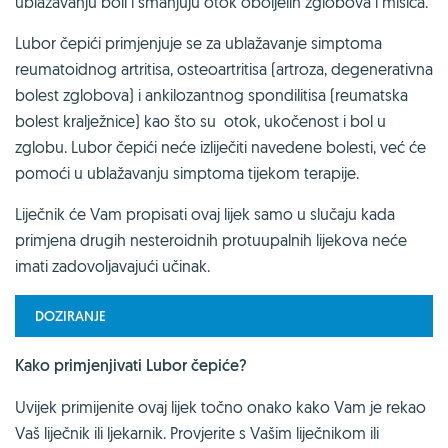
ublažavanju boli i smanjuju otok oboljelih zglobova i mišića.
Lubor čepići primjenjuje se za ublažavanje simptoma
reumatoidnog artritisa, osteoartritisa (artroza, degenerativna
bolest zglobova) i ankilozantnog spondilitisa (reumatska
bolest kralježnice) kao što su otok, ukočenost i bol u
zglobu. Lubor čepići neće izliječiti navedene bolesti, već će
pomoći u ublažavanju simptoma tijekom terapije.
Liječnik će Vam propisati ovaj lijek samo u slučaju kada
primjena drugih nesteroidnih protuupalnih lijekova neće
imati zadovoljavajući učinak.
DOZIRANJE
Kako primjenjivati Lubor čepiće?
Uvijek primijenite ovaj lijek točno onako kako Vam je rekao
Vaš liječnik ili ljekarnik. Provjerite s Vašim liječnikom ili