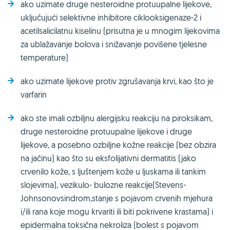
ako uzimate druge nesteroidne protuupalne lijekove,
uključujući selektivne inhibitore ciklooksigenaze-2 i
acetilsalicilatnu kiselinu (prisutna je u mnogim lijekovima
za ublažavanje bolova i snižavanje povišene tjelesne
temperature)
ako uzimate lijekove protiv zgrušavanja krvi, kao što je
varfarin
ako ste imali ozbiljnu alergijsku reakciju na piroksikam,
druge nesteroidne protuupalne lijekove i druge
lijekove, a posebno ozbiljne kožne reakcije (bez obzira
na jačinu) kao što su eksfolijativni dermatitis (jako
crvenilo kože, s ljuštenjem kože u ljuskama ili tankim
slojevima), vezikulo- bulozne reakcije(Stevens-
Johnsonovsindrom,stanje s pojavom crvenih mjehura
i/ili rana koje mogu krvariti ili biti pokrivene krastama) i
epidermalna toksična nekroliza (bolest s pojavom