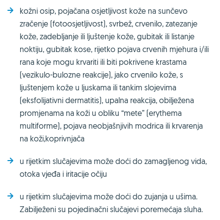
kožni osip, pojačana osjetljivost kože na sunčevo
zračenje (fotoosjetljivost), svrbež, crvenilo, zatezanje
kože, zadebljanje ili ljuštenje kože, gubitak ili listanje
noktiju, gubitak kose, rijetko pojava crvenih mjehura i/ili
rana koje mogu krvariti ili biti pokrivene krastama
(vezikulo-bulozne reakcije), jako crvenilo kože, s
ljuštenjem kože u ljuskama ili tankim slojevima
(eksfolijativni dermatitis), upalna reakcija, obilježena
promjenama na koži u obliku “mete” (erythema
multiforme), pojava neobjašnjivih modrica ili krvarenja
na koži,koprivnjača
u rijetkim slučajevima može doći do zamagljenog vida,
otoka vjeđa i iritacije očiju
u rijetkim slučajevima može doći do zujanja u ušima.
Zabilježeni su pojedinačni slučajevi poremećaja sluha.