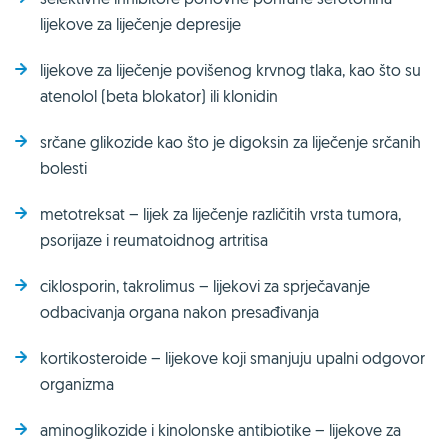
lijekove za liječenje depresije
lijekove za liječenje povišenog krvnog tlaka, kao što su
atenolol (beta blokator) ili klonidin
srčane glikozide kao što je digoksin za liječenje srčanih
bolesti
metotreksat – lijek za liječenje različitih vrsta tumora,
psorijaze i reumatoidnog artritisa
ciklosporin, takrolimus – lijekovi za sprječavanje
odbacivanja organa nakon presađivanja
kortikosteroide – lijekove koji smanjuju upalni odgovor
organizma
aminoglikozide i kinolonske antibiotike – lijekove za