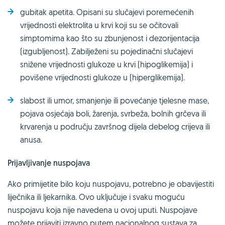
gubitak apetita. Opisani su slučajevi poremećenih
vrijednosti elektrolita u krvi koji su se očitovali
simptomima kao što su zbunjenost i dezorijentacija
(izgubljenost). Zabilježeni su pojedinačni slučajevi
snižene vrijednosti glukoze u krvi (hipoglikemija) i
povišene vrijednosti glukoze u (hiperglikemija).
slabost ili umor, smanjenje ili povećanje tjelesne mase,
pojava osjećaja boli, žarenja, svrbeža, bolnih grčeva ili
krvarenja u području završnog dijela debelog crijeva ili
anusa.
Prijavljivanje nuspojava
Ako primijetite bilo koju nuspojavu, potrebno je obavijestiti
liječnika ili ljekarnika. Ovo uključuje i svaku moguću
nuspojavu koja nije navedena u ovoj uputi. Nuspojave
možete prijaviti izravno putem nacionalnog sustava za