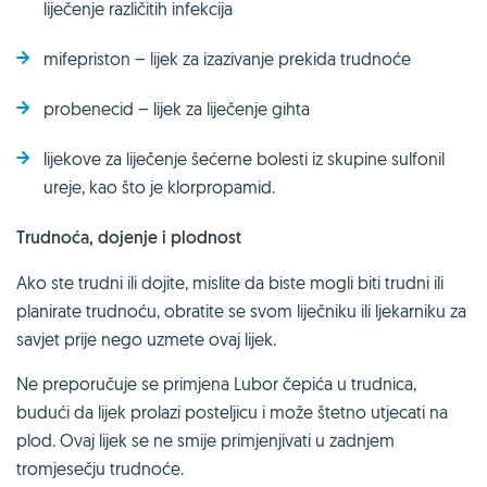
liječenje različitih infekcija
mifepriston – lijek za izazivanje prekida trudnoće
probenecid – lijek za liječenje gihta
lijekove za liječenje šećerne bolesti iz skupine sulfonil
ureje, kao što je klorpropamid.
Trudnoća, dojenje i plodnost
Ako ste trudni ili dojite, mislite da biste mogli biti trudni ili
planirate trudnoću, obratite se svom liječniku ili ljekarniku za
savjet prije nego uzmete ovaj lijek.
Ne preporučuje se primjena Lubor čepića u trudnica,
budući da lijek prolazi posteljicu i može štetno utjecati na
plod. Ovaj lijek se ne smije primjenjivati u zadnjem
tromjesečju trudnoće.