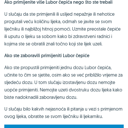
Ako primijenite više Lubor čepića nego što ste trebali
U slučaju da ste primijenili ili uslijed nepažnje ili nehotice
progutali veću količinu lijeka, odmah se javite se svom
liječniku ili najbližoj hitnoj pomoći. Uzmite preostale čepiće
ili uputu o lijeku sa sobom kako bi zdravstveni radnici i
kojima ste se obratili znali točno koji ste lijek uzeli.
Ako ste zaboravili primijeniti Lubor čepiće
Ako ste propustili primijeniti jednu dozu Lubor čepića,
učinite to čim se sjetite, osim ako se već približilo vrijeme za
sljedeću dozu. U tom slučaju izostavljenu dozu nemojte
uopće primijeniti. Nemojte uzeti dvostruku dozu lijeka kako
biste nadoknadili zaboravljenu dozu.
U slučaju bilo kakvih nejasnoća ili pitanja u vezi s primjenom
ovog lijeka, obratite se svom liječniku ili ljekarniku.