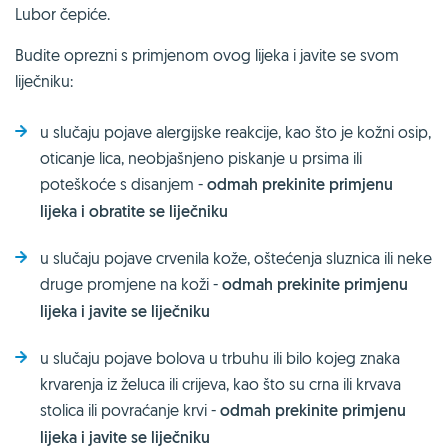
Lubor čepiće.
Budite oprezni s primjenom ovog lijeka i javite se svom
liječniku:
u slučaju pojave alergijske reakcije, kao što je kožni osip,
oticanje lica, neobjašnjeno piskanje u prsima ili
poteškoće s disanjem -
odmah prekinite primjenu
lijeka i obratite se liječniku
u slučaju pojave crvenila kože, oštećenja sluznica ili neke
druge promjene na koži -
odmah prekinite primjenu
lijeka i javite se liječniku
u slučaju pojave bolova u trbuhu ili bilo kojeg znaka
krvarenja iz želuca ili crijeva, kao što su crna ili krvava
stolica ili povraćanje krvi -
odmah prekinite primjenu
lijeka i javite se liječniku