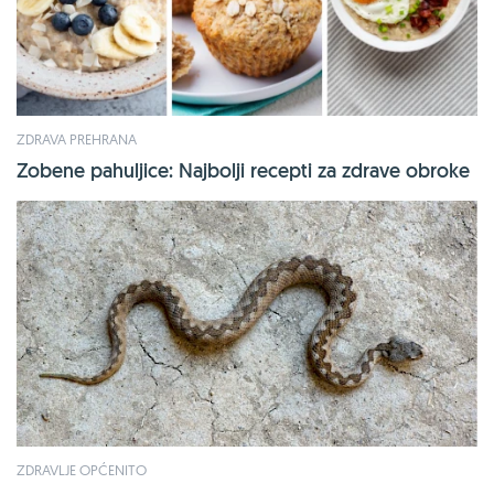
ZDRAVA PREHRANA
Zobene pahuljice: Najbolji recepti za zdrave obroke
ZDRAVLJE OPĆENITO