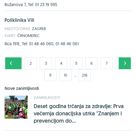
Bužanova 7, Tel: 01 23 19 595
Poliklinika Vili
MJESTO/GRAD:
ZAGREB
KVART:
ČRNOMEREC
Ilica 191E, Tel: 01 48 46 060, 01 48 46 061
1
2
3
4
5
6
7
8
...
9
10
216
Nove zanimljivosti
ZANIMLJIVOSTI
Deset godina trčanja za zdravlje: Prva
večernja donacijska utrka "Znanjem i
prevencijom do...