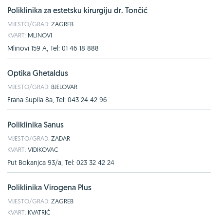
Poliklinika za estetsku kirurgiju dr. Tončić
MJESTO/GRAD:
ZAGREB
KVART:
MLINOVI
Mlinovi 159 A, Tel: 01 46 18 888
Optika Ghetaldus
MJESTO/GRAD:
BJELOVAR
Frana Supila 8a, Tel: 043 24 42 96
Poliklinika Sanus
MJESTO/GRAD:
ZADAR
KVART:
VIDIKOVAC
Put Bokanjca 93/a, Tel: 023 32 42 24
Poliklinika Virogena Plus
MJESTO/GRAD:
ZAGREB
KVART:
KVATRIĆ