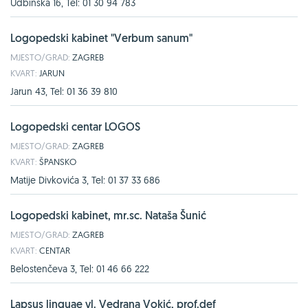
Udbinska 16, Tel: 01 30 94 783
Logopedski kabinet "Verbum sanum"
MJESTO/GRAD:
ZAGREB
KVART:
JARUN
Jarun 43, Tel: 01 36 39 810
Logopedski centar LOGOS
MJESTO/GRAD:
ZAGREB
KVART:
ŠPANSKO
Matije Divkovića 3, Tel: 01 37 33 686
Logopedski kabinet, mr.sc. Nataša Šunić
MJESTO/GRAD:
ZAGREB
KVART:
CENTAR
Belostenčeva 3, Tel: 01 46 66 222
Lapsus linguae vl. Vedrana Vokić, prof.def