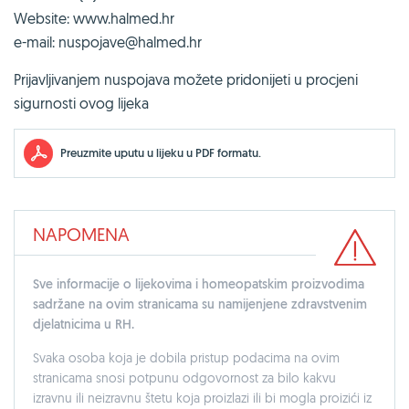
Website:
www.halmed.hr
e-mail:
nuspojave@halmed.hr
Prijavljivanjem nuspojava možete pridonijeti u procjeni
sigurnosti ovog lijeka
Preuzmite uputu u lijeku u PDF formatu.
NAPOMENA
Sve informacije o lijekovima i homeopatskim proizvodima
sadržane na ovim stranicama su namijenjene zdravstvenim
djelatnicima u RH.
Svaka osoba koja je dobila pristup podacima na ovim
stranicama snosi potpunu odgovornost za bilo kakvu
izravnu ili neizravnu štetu koja proizlazi ili bi mogla proizići iz