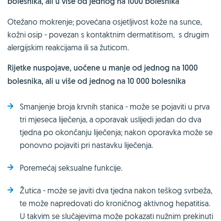
bolesnika, ali u više od jednog na 1000 bolesnika
Otežano mokrenje; povećana osjetljivost kože na sunce,
kožni osip - povezan s kontaktnim dermatitisom, s drugim
alergijskim reakcijama ili sa žuticom.
Rijetke nuspojave, uočene u manje od jednog na 1000
bolesnika, ali u više od jednog na 10 000 bolesnika
Smanjenje broja krvnih stanica - može se pojaviti u prva
tri mjeseca liječenja, a oporavak uslijedi jedan do dva
tjedna po okončanju liječenja; nakon oporavka može se
ponovno pojaviti pri nastavku liječenja.
Poremećaj seksualne funkcije.
Žutica - može se javiti dva tjedna nakon teškog svrbeža,
te može napredovati do kroničnog aktivnog hepatitisa.
U takvim se slučajevima može pokazati nužnim prekinuti