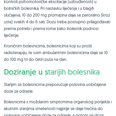
kontroli psihomotoričke ekscitacije (uzbuđenosti) u
bolničkih bolesnika. Pri nastavku liječenja i u blagih
slučajeva, 10 do 200 mg promazina daje se peroralno (kroz
usta) svakih 4 do 6 sati. Dozu treba postupno prilagođavati
prema potrebi i prema tome kako bolesnik podnosi
liječenje.
Kroničnim bolesnicima, bolesnicima koji su prošli
radioterapiju, te svim ambulantnim bolesnicima daje se 10
do 100 mg tri do četiri puta na dan.
Doziranje u s
tarijih bolesnika
Starijim se bolesnicima preporučuje polovina uobičajene
doze za odrasle.
Bolesnicima s moždanim simptomima organskog porijekla i
akutnim stanjima smetenosti najprije se daje trećina do
polovina uobičajene doze za odrasle, a potom se doza