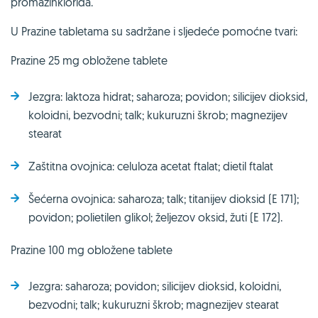
promazinklorida.
U Prazine tabletama su sadržane i sljedeće pomoćne tvari:
Prazine 25 mg obložene tablete
Jezgra: laktoza hidrat; saharoza; povidon; silicijev dioksid,
koloidni, bezvodni; talk; kukuruzni škrob; magnezijev
stearat
Zaštitna ovojnica: celuloza acetat ftalat; dietil ftalat
Šećerna ovojnica: saharoza; talk; titanijev dioksid (E 171);
povidon; polietilen glikol; željezov oksid, žuti (E 172).
Prazine 100 mg obložene tablete
Jezgra: saharoza; povidon; silicijev dioksid, koloidni,
bezvodni; talk; kukuruzni škrob; magnezijev stearat