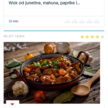
Wok od junetine, mahuna, paprike i...
30 MIN
1
2
3
4
5
RECEPT TJEDNA
1
2
3
4
5