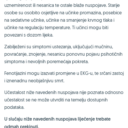
uznemirenost ili nesanica te ostale blaže nuspojave. Starije
osobe su osobito osjetljive na učinke promazina, posebice
na sedativne učinke, učinke na smanjenje krvnog tlaka i
učinke na regulaciju temperature. Ti učinci mogu biti
povezani s dozom lijeka.
Zabilježeni su simptomi ustezanja, uključujući mučninu,
povraćanje, znojenje, nesanicu ponovnu pojavu psihotičnih
simptoma i nevoljnih poremećaja pokreta.
Fenotijazini mogu izazvati promjene u EKG-u, te srčani zastoj
i iznenadnu neobjašnjivu smrt.
Učestalost niže navedenih nuspojava nije poznata odnosno
učestalost se ne može utvrditi na temelju dostupnih
podataka.
U slučaju niže navedenih nuspojava liječenje trebate
odmah prekinuti.