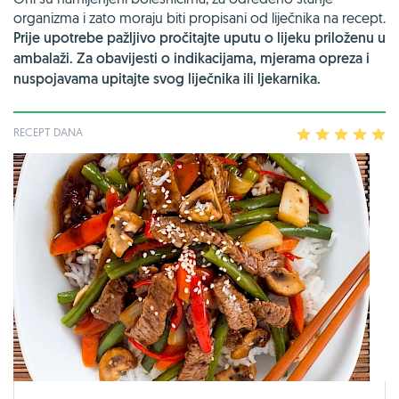
organizma i zato moraju biti propisani od liječnika na recept.
Prije upotrebe pažljivo pročitajte uputu o lijeku priloženu u
ambalaži. Za obavijesti o indikacijama, mjerama opreza i
nuspojavama upitajte svog liječnika ili ljekarnika.
RECEPT DANA
1
2
3
4
5