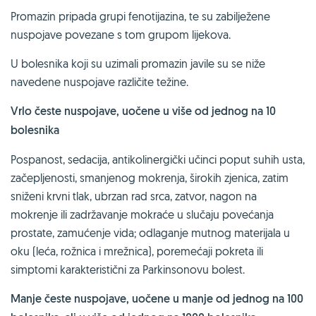
Promazin pripada grupi fenotijazina, te su zabilježene
nuspojave povezane s tom grupom lijekova.
U bolesnika koji su uzimali promazin javile su se niže
navedene nuspojave različite težine.
Vrlo česte nuspojave, uočene u više od jednog na 10
bolesnika
Pospanost, sedacija, antikolinergički učinci poput suhih usta,
začepljenosti, smanjenog mokrenja, širokih zjenica, zatim
sniženi krvni tlak, ubrzan rad srca, zatvor, nagon na
mokrenje ili zadržavanje mokraće u slučaju povećanja
prostate, zamućenje vida; odlaganje mutnog materijala u
oku (leća, rožnica i mrežnica), poremećaji pokreta ili
simptomi karakteristični za Parkinsonovu bolest.
Manje česte nuspojave, uočene u manje od jednog na 100