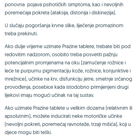
ponovna pojava psihotičkih simptoma, kao i nevoljnih
poremećaja pokreta (ataksija, distonija i diskinezija).
U slučaju pogoršanja krvne slike, liječenje promazinom
treba prekinuti.
Ako dulje vrijeme uzimate Prazine tablete, trebate biti pod
redovitim nadzorom, osobito treba posvetiti pažnju
potencijalnim promjenama na oku (zamućenje rožnice i
leće te purpurnu pigmentaciju kože, rožnice, konjunktive i
mrežnice), učinke na krv, disfunkciju jetre, smetnje srčanog
provođenja, posebice kada istodobno primijenjeni drugi
lijekovi imaju mogući učinak na taj sustav.
Ako uzimate Prazine tablete u velikim dozama (relativnim ili
apsolutnim), možete inducirati neke motoričke učinke
(nevoljni pokreti, poremećaj ravnoteže, trzaji mišića), koji u
djece mogu biti teški.