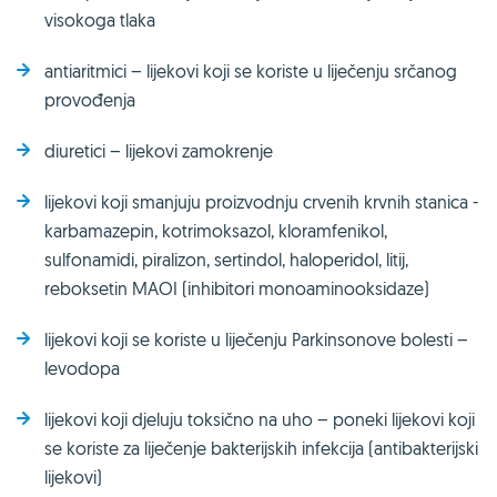
visokoga tlaka
antiaritmici – lijekovi koji se koriste u liječenju srčanog
provođenja
diuretici – lijekovi zamokrenje
lijekovi koji smanjuju proizvodnju crvenih krvnih stanica -
karbamazepin, kotrimoksazol, kloramfenikol,
sulfonamidi, piralizon, sertindol, haloperidol, litij,
reboksetin MAOI (inhibitori monoaminooksidaze)
lijekovi koji se koriste u liječenju Parkinsonove bolesti –
levodopa
lijekovi koji djeluju toksično na uho – poneki lijekovi koji
se koriste za liječenje bakterijskih infekcija (antibakterijski
lijekovi)