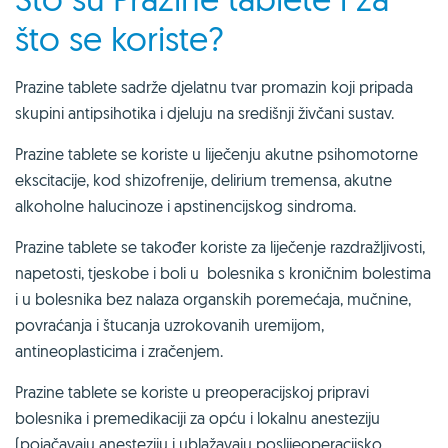
što se koriste?
Prazine tablete sadrže djelatnu tvar promazin koji pripada
skupini antipsihotika i djeluju na središnji živčani sustav.
Prazine tablete se koriste u liječenju akutne psihomotorne
ekscitacije, kod shizofrenije, delirium tremensa, akutne
alkoholne halucinoze i apstinencijskog sindroma.
Prazine tablete se također koriste za liječenje razdražljivosti,
napetosti, tjeskobe i boli u bolesnika s kroničnim bolestima
i u bolesnika bez nalaza organskih poremećaja, mučnine,
povraćanja i štucanja uzrokovanih uremijom,
antineoplasticima i zračenjem.
Prazine tablete se koriste u preoperacijskoj pripravi
bolesnika i premedikaciji za opću i lokalnu anesteziju
(pojačavaju anesteziju i ublažavaju poslijeoperacijsko