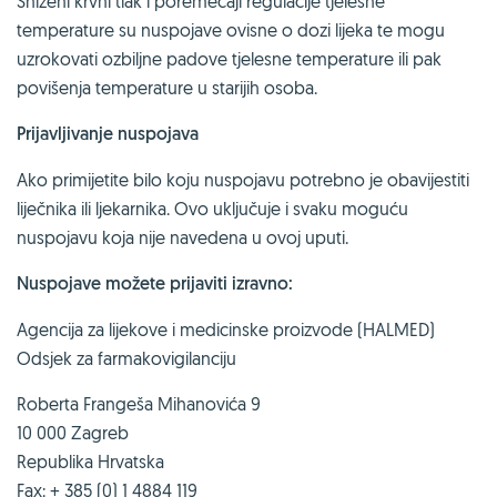
Sniženi krvni tlak i poremećaji regulacije tjelesne
temperature su nuspojave ovisne o dozi lijeka te mogu
uzrokovati ozbiljne padove tjelesne temperature ili pak
povišenja temperature u starijih osoba.
Prijavljivanje nuspojava
Ako primijetite bilo koju nuspojavu potrebno je obavijestiti
liječnika ili ljekarnika. Ovo uključuje i svaku moguću
nuspojavu koja nije navedena u ovoj uputi.
Nuspojave možete prijaviti izravno:
Agencija za lijekove i medicinske proizvode (HALMED)
Odsjek za farmakovigilanciju
Roberta Frangeša Mihanovića 9
10 000 Zagreb
Republika Hrvatska
Fax: + 385 (0) 1 4884 119