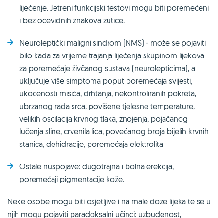
liječenje. Jetreni funkcijski testovi mogu biti poremećeni
i bez očevidnih znakova žutice.
Neuroleptički maligni sindrom (NMS) - može se pojaviti
bilo kada za vrijeme trajanja liječenja skupinom lijekova
za poremećaje živčanog sustava (neurolepticima), a
uključuje više simptoma poput poremećaja svijesti,
ukočenosti mišića, drhtanja, nekontroliranih pokreta,
ubrzanog rada srca, povišene tjelesne temperature,
velikih oscilacija krvnog tlaka, znojenja, pojačanog
lučenja sline, crvenila lica, povećanog broja bijelih krvnih
stanica, dehidracije, poremećaja elektrolita
Ostale nuspojave: dugotrajna i bolna erekcija,
poremećaji pigmentacije kože.
Neke osobe mogu biti osjetljive i na male doze lijeka te se u
njih mogu pojaviti paradoksalni učinci: uzbuđenost,