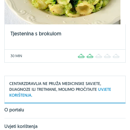
Tjestenina s brokulom
30 MIN
1
2
3
4
5
CENTARZDRAVLJA NE PRUŽA MEDICINSKE SAVJETE,
DIJAGNOZE ILI TRETMANE, MOLIMO PROČITAJTE
UVJETE
KORIŠTENJA.
O portalu
Uvjeti korištenja