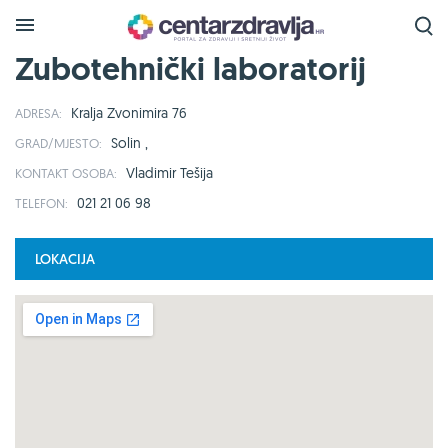
Zubotehnički laboratorij
Kralja Zvonimira 76
ADRESA:
Solin ,
GRAD/MJESTO:
Vladimir Tešija
KONTAKT OSOBA:
021 21 06 98
TELEFON:
LOKACIJA