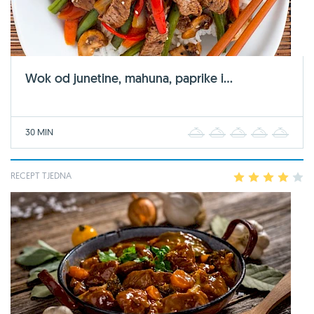
Wok od junetine, mahuna, paprike i...
30 MIN
1
2
3
4
5
RECEPT TJEDNA
1
2
3
4
5