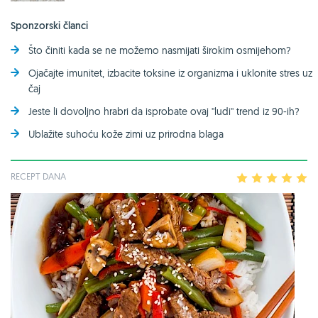
Sponzorski članci
Što činiti kada se ne možemo nasmijati širokim osmijehom?
Ojačajte imunitet, izbacite toksine iz organizma i uklonite stres uz
čaj
Jeste li dovoljno hrabri da isprobate ovaj ''ludi'' trend iz 90-ih?
Ublažite suhoću kože zimi uz prirodna blaga
RECEPT DANA
1
2
3
4
5