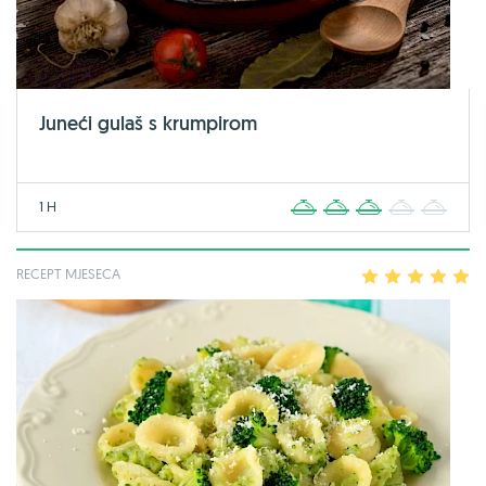
Juneći gulaš s krumpirom
1 H
1
2
3
4
5
RECEPT MJESECA
1
2
3
4
5