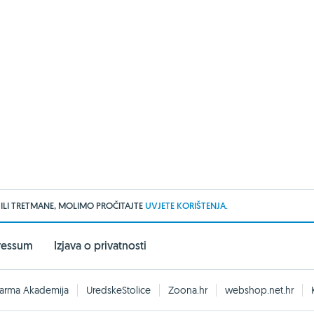
 ILI TRETMANE, MOLIMO PROČITAJTE
UVJETE KORIŠTENJA.
ressum
Izjava o privatnosti
arma Akademija
UredskeStolice
Zoona.hr
webshop.net.hr