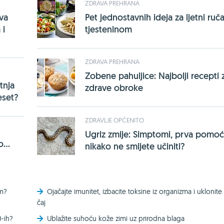
ZDRAVA PREHRANA
rva
Pet jednostavnih ideja za ljetni ruča
 i
tjesteninom
ZDRAVA PREHRANA
Zobene pahuljice: Najbolji recepti 
tnja
zdrave obroke
eset?
ZDRAVLJE OPĆENITO
Ugriz zmije: Simptomi, prva pomoć 
...
nikako ne smijete učiniti?
om?
Ojačajte imunitet, izbacite toksine iz organizma i uklonite 
čaj
0-ih?
Ublažite suhoću kože zimi uz prirodna blaga