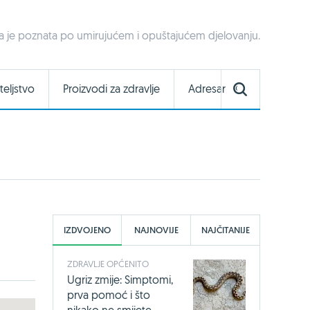
 je poznata po umirujućem i opuštajućem djelovanju.
teljstvo
Proizvodi za zdravlje
Adresar
IZDVOJENO
NAJNOVIJE
NAJČITANIJE
ZDRAVLJE OPĆENITO
Ugriz zmije: Simptomi,
prva pomoć i što