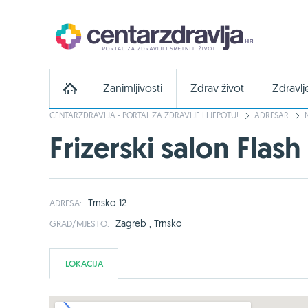
Zanimljivosti
Zdrav život
Zdravlj
CENTARZDRAVLJA - PORTAL ZA ZDRAVLJE I LJEPOTU!
ADRESAR
Frizerski salon Flash
Trnsko 12
ADRESA:
Zagreb , Trnsko
GRAD/MJESTO:
LOKACIJA