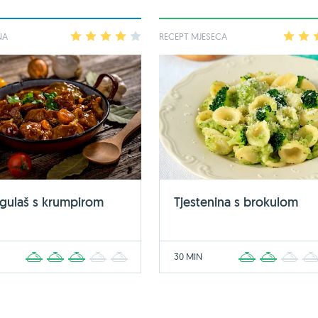
NA
1
2
3
4
5
RECEPT MJESECA
1
2
 gulaš s krumpirom
Tjestenina s brokulom
30 MIN
1
2
3
4
5
1
2
3