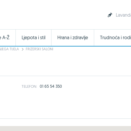
Lavanda
e A-Ž
Ljepota i stil
Hrana i zdravlje
Trudnoća i rodi
NJEGA TIJELA
FRIZERSKI SALONI
01 65 54 350
TELEFON: