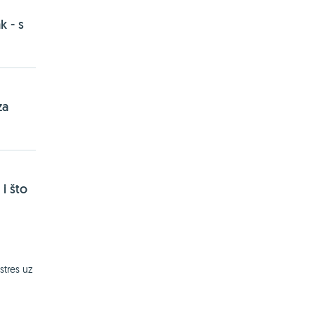
k - s
za
i što
stres uz