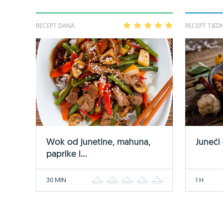
RECEPT DANA
1
2
3
4
5
RECEPT TJED
Wok od junetine, mahuna,
Juneći
paprike i...
30 MIN
1 H
1
2
3
4
5