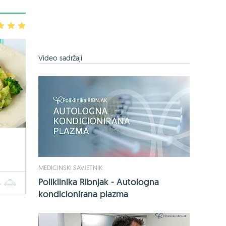
3
4
5
Video sadržaji
MEDICINSKI SAVJETNIK
Poliklinika Ribnjak - Autologna
4
5
kondicionirana plazma