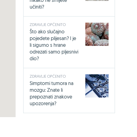
nikako ne smijete
učiniti?
ZDRAVLJE OPĆENITO
Što ako slučajno
pojedete plijesan? I je
li sigurno s hrane
odrezati samo pljesnivi
dio?
ZDRAVLJE OPĆENITO
Simptomi tumora na
mozgu: Znate li
prepoznati znakove
upozorenja?