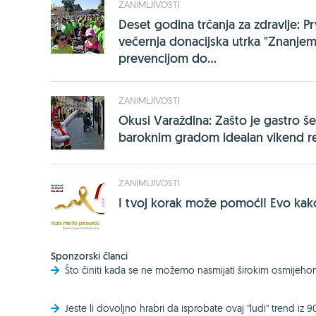
ZANIMLJIVOSTI
Deset godina trčanja za zdravlje: P
večernja donacijska utrka "Znanjem
prevencijom do...
ZANIMLJIVOSTI
Okusi Varaždina: Zašto je gastro še
baroknim gradom idealan vikend r
ZANIMLJIVOSTI
I tvoj korak može pomoći! Evo kako
Sponzorski članci
Što činiti kada se ne možemo nasmijati širokim osmijeh
Jeste li dovoljno hrabri da isprobate ovaj ''ludi'' trend iz 9