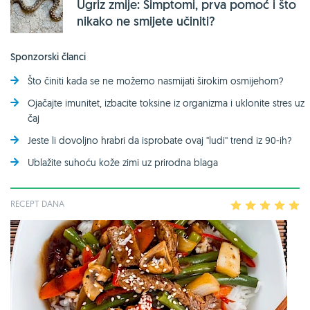
Ugriz zmije: Simptomi, prva pomoć i što
nikako ne smijete učiniti?
Sponzorski članci
Što činiti kada se ne možemo nasmijati širokim osmijehom?
Ojačajte imunitet, izbacite toksine iz organizma i uklonite stres uz
čaj
Jeste li dovoljno hrabri da isprobate ovaj ''ludi'' trend iz 90-ih?
Ublažite suhoću kože zimi uz prirodna blaga
RECEPT DANA
1
2
3
4
5