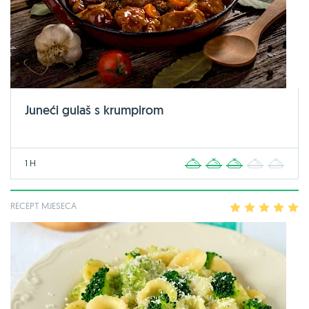
Juneći gulaš s krumpirom
1 H
1
2
3
4
5
RECEPT MJESECA
1
2
3
4
5