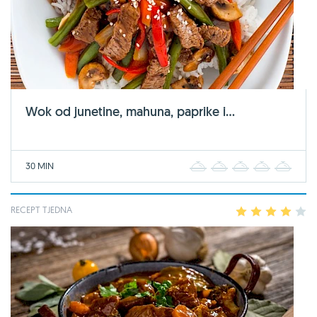
Wok od junetine, mahuna, paprike i...
30 MIN
1
2
3
4
5
RECEPT TJEDNA
1
2
3
4
5