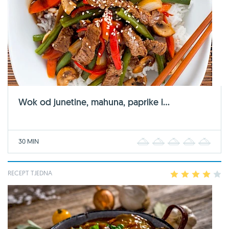
Wok od junetine, mahuna, paprike i...
30 MIN
1
2
3
4
5
RECEPT TJEDNA
1
2
3
4
5