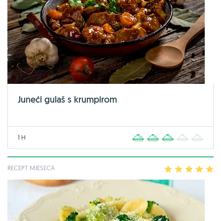
Juneći gulaš s krumpirom
1 H
1
2
3
4
5
RECEPT MJESECA
1
2
3
4
5