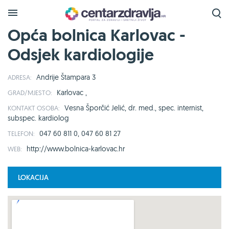
Opća bolnica Karlovac -
Odsjek kardiologije
Andrije Štampara 3
ADRESA:
Karlovac ,
GRAD/MJESTO:
Vesna Šporčić Jelić, dr. med., spec. internist,
KONTAKT OSOBA:
subspec. kardiolog
047 60 811 0, 047 60 81 27
TELEFON:
http://www.bolnica-karlovac.hr
WEB:
LOKACIJA