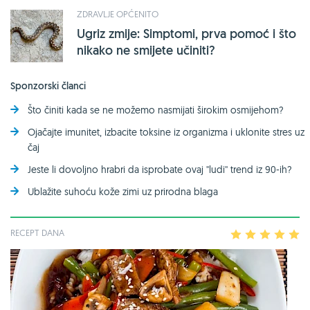
ZDRAVLJE OPĆENITO
Ugriz zmije: Simptomi, prva pomoć i što
nikako ne smijete učiniti?
Sponzorski članci
Što činiti kada se ne možemo nasmijati širokim osmijehom?
Ojačajte imunitet, izbacite toksine iz organizma i uklonite stres uz
čaj
Jeste li dovoljno hrabri da isprobate ovaj ''ludi'' trend iz 90-ih?
Ublažite suhoću kože zimi uz prirodna blaga
RECEPT DANA
1
2
3
4
5