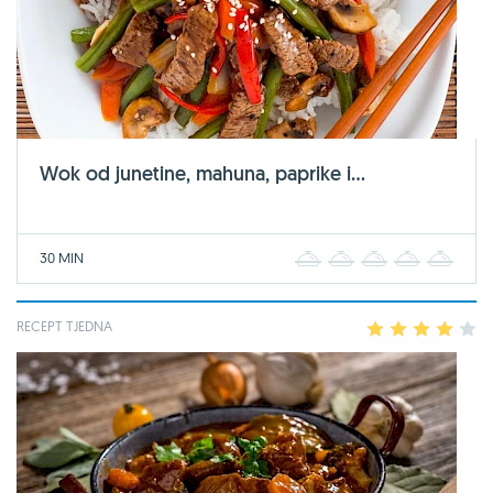
Wok od junetine, mahuna, paprike i...
30 MIN
1
2
3
4
5
RECEPT TJEDNA
1
2
3
4
5