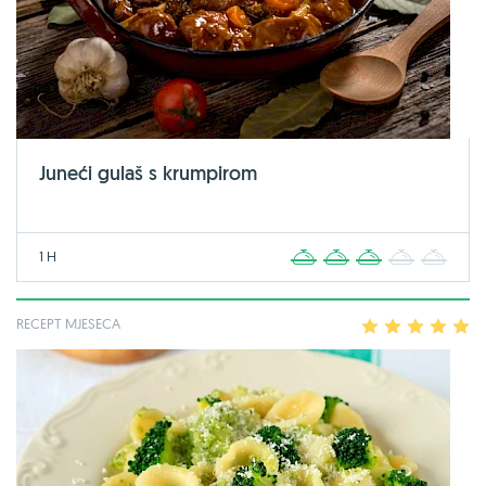
Juneći gulaš s krumpirom
1 H
1
2
3
4
5
RECEPT MJESECA
1
2
3
4
5