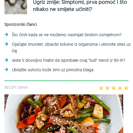
Ugriz zmije: Simptomi, prva pomoć i što
nikako ne smijete učiniti?
Sponzorski članci
Što činiti kada se ne možemo nasmijati širokim osmijehom?
Ojačajte imunitet, izbacite toksine iz organizma i uklonite stres uz
čaj
Jeste li dovoljno hrabri da isprobate ovaj ''ludi'' trend iz 90-ih?
Ublažite suhoću kože zimi uz prirodna blaga
RECEPT DANA
1
2
3
4
5