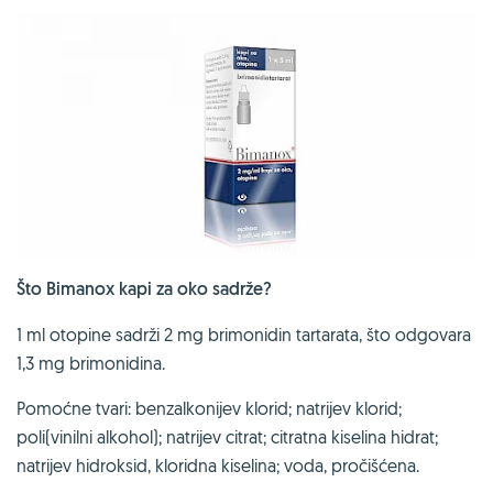
Što Bimanox kapi za oko sadrže?
1 ml otopine sadrži 2 mg brimonidin tartarata, što odgovara
1,3 mg brimonidina.
Pomoćne tvari: benzalkonijev klorid; natrijev klorid;
poli(vinilni alkohol); natrijev citrat; citratna kiselina hidrat;
natrijev hidroksid, kloridna kiselina; voda, pročišćena.