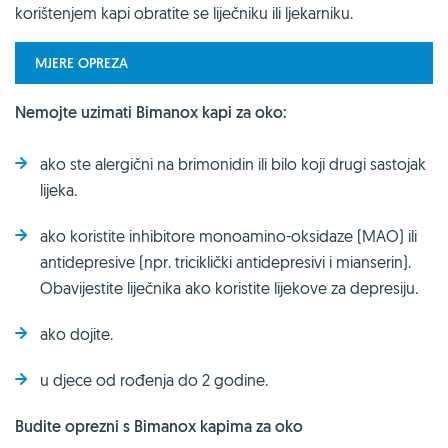
korištenjem kapi obratite se liječniku ili ljekarniku.
MJERE OPREZA
Nemojte uzimati Bimanox kapi za oko:
ako ste alergični na brimonidin ili bilo koji drugi sastojak
lijeka.
ako koristite inhibitore monoamino-oksidaze (MAO) ili
antidepresive (npr. triciklički antidepresivi i mianserin).
Obavijestite liječnika ako koristite lijekove za depresiju.
ako dojite.
u djece od rođenja do 2 godine.
Budite oprezni s Bimanox kapima za oko