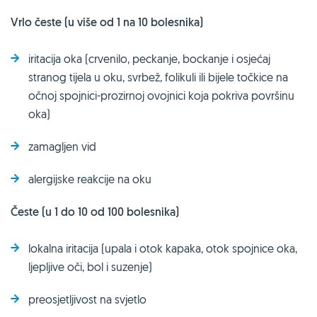
Vrlo česte (u više od 1 na 10 bolesnika)
iritacija oka (crvenilo, peckanje, bockanje i osjećaj
stranog tijela u oku, svrbež, folikuli ili bijele točkice na
očnoj spojnici-prozirnoj ovojnici koja pokriva površinu
oka)
zamagljen vid
alergijske reakcije na oku
Česte (u 1 do 10 od 100 bolesnika)
lokalna iritacija (upala i otok kapaka, otok spojnice oka,
ljepljive oči, bol i suzenje)
preosjetljivost na svjetlo