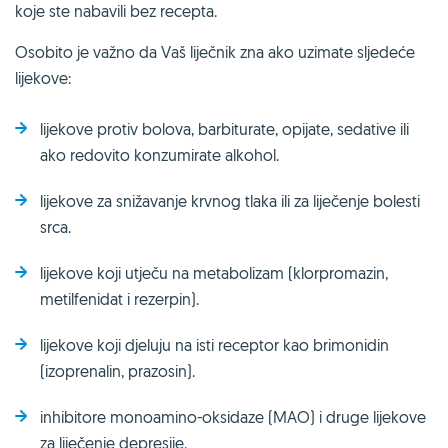
koje ste nabavili bez recepta.
Osobito je važno da Vaš liječnik zna ako uzimate sljedeće
lijekove:
lijekove protiv bolova, barbiturate, opijate, sedative ili
ako redovito konzumirate alkohol.
lijekove za snižavanje krvnog tlaka ili za liječenje bolesti
srca.
lijekove koji utječu na metabolizam (klorpromazin,
metilfenidat i rezerpin).
lijekove koji djeluju na isti receptor kao brimonidin
(izoprenalin, prazosin).
inhibitore monoamino-oksidaze (MAO) i druge lijekove
za liječenje depresije.