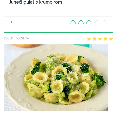
Juneći gulaš s krumpirom
1 H
1
2
3
4
5
RECEPT MJESECA
1
2
3
4
5