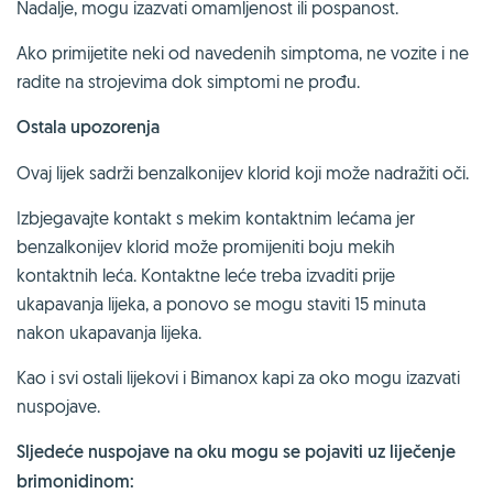
Nadalje, mogu izazvati omamljenost ili pospanost.
Ako primijetite neki od navedenih simptoma, ne vozite i ne
radite na strojevima dok simptomi ne prođu.
Ostala upozorenja
Ovaj lijek sadrži benzalkonijev klorid koji može nadražiti oči.
Izbjegavajte kontakt s mekim kontaktnim lećama jer
benzalkonijev klorid može promijeniti boju mekih
kontaktnih leća. Kontaktne leće treba izvaditi prije
ukapavanja lijeka, a ponovo se mogu staviti 15 minuta
nakon ukapavanja lijeka.
Kao i svi ostali lijekovi i Bimanox kapi za oko mogu izazvati
nuspojave.
Sljedeće nuspojave na oku mogu se pojaviti uz liječenje
brimonidinom: