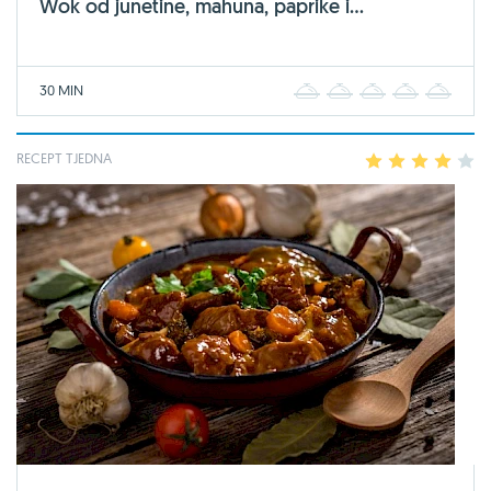
Wok od junetine, mahuna, paprike i...
30 MIN
1
2
3
4
5
RECEPT TJEDNA
1
2
3
4
5