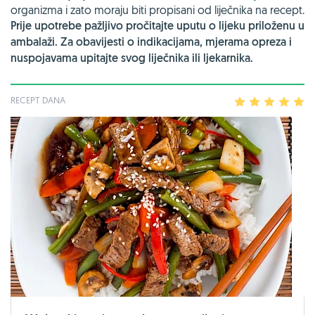
organizma i zato moraju biti propisani od liječnika na recept.
Prije upotrebe pažljivo pročitajte uputu o lijeku priloženu u
ambalaži. Za obavijesti o indikacijama, mjerama opreza i
nuspojavama upitajte svog liječnika ili ljekarnika.
RECEPT DANA
1
2
3
4
5