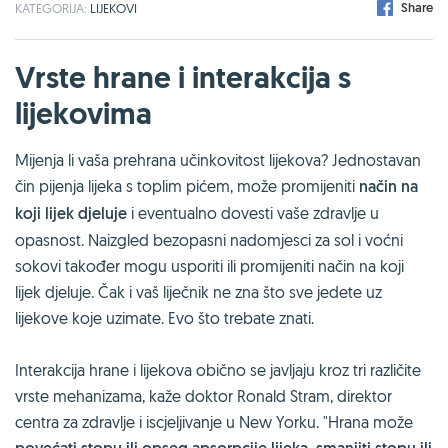
Share
KATEGORIJA:
LIJEKOVI
Vrste hrane i interakcija s
lijekovima
Mijenja li vaša prehrana učinkovitost lijekova? Jednostavan
čin pijenja lijeka s toplim pićem, može promijeniti
način na
koji lijek djeluje
i eventualno dovesti vaše zdravlje u
opasnost. Naizgled bezopasni nadomjesci za sol i voćni
sokovi također mogu usporiti ili promijeniti način na koji
lijek djeluje. Čak i vaš liječnik ne zna što sve jedete uz
lijekove koje uzimate. Evo što trebate znati.
Interakcija hrane i lijekova obično se javljaju kroz tri različite
vrste mehanizama, kaže doktor Ronald Stram, direktor
centra za zdravlje i iscjeljivanje u New Yorku. "Hrana može