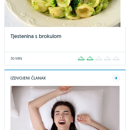
Tjestenina s brokulom
30 MIN
1
2
3
4
5
IZDVOJENI ČLANAK