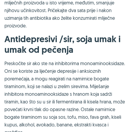
mliječnih proizvoda u isto vrijeme, međutim, smanjuje
njihovu učinkovitost. Pričekajte dva sata prije i nakon
uzimanja tih antibiotika ako želite konzumirati mliječne
proizvode.
Antidepresivi /sir, soja umak i
umak od pečenja
Preskočite sir ako ste na inhibitorima monoaminooksidaze.
Oni se koriste za liječenje depresije i anksioznih
poremećaja, a mogu reagirati na namirnice bogate
tiraminom, koji se nalazi u zrelim sirevima. Miješanje
inhibitora monoaminooksidaze s hranom koja sadrži
tiramin, kao što su u sir ili fermentirana ili kisela hrana, može
povećati krvni tlak do opasne razine. Ostale namirnice
bogate tiraminom su soja sos, tofu, miso, fava grah, kiseli
kupus, alkohol, avokado, banane, ekstrakti kvasca i