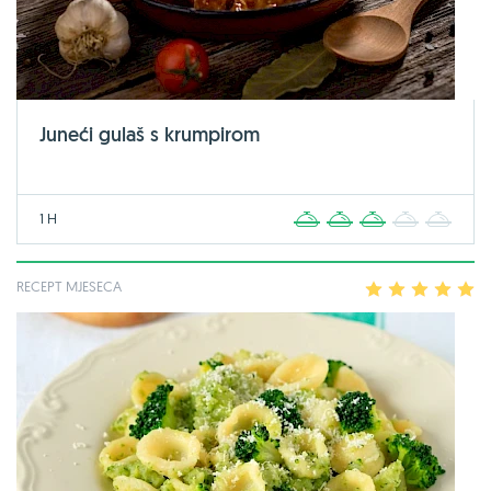
Juneći gulaš s krumpirom
1 H
1
2
3
4
5
RECEPT MJESECA
1
2
3
4
5