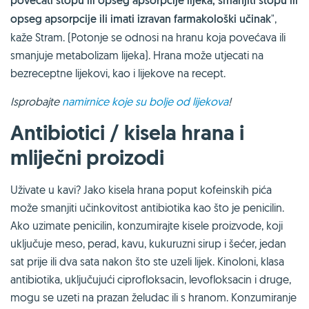
povećati stopu ili opseg apsorpcije lijeka, smanjiti stopu ili
opseg apsorpcije ili imati izravan farmakološki učinak
",
kaže Stram. (Potonje se odnosi na hranu koja povećava ili
smanjuje metabolizam lijeka). Hrana može utjecati na
bezreceptne lijekovi, kao i lijekove na recept.
Isprobajte
namirnice koje su bolje od lijekova
!
Antibiotici / kisela hrana i
mliječni proizodi
Uživate u kavi? Jako kisela hrana poput kofeinskih pića
može smanjiti učinkovitost antibiotika kao što je penicilin.
Ako uzimate penicilin, konzumirajte kisele proizvode, koji
uključuje meso, perad, kavu, kukuruzni sirup i šećer, jedan
sat prije ili dva sata nakon što ste uzeli lijek. Kinoloni, klasa
antibiotika, uključujući ciprofloksacin, levofloksacin i druge,
mogu se uzeti na prazan želudac ili s hranom. Konzumiranje