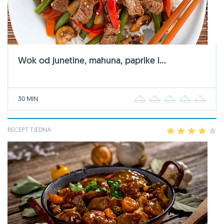
Wok od junetine, mahuna, paprike i...
30 MIN
1
2
3
4
5
RECEPT TJEDNA
1
2
3
4
5