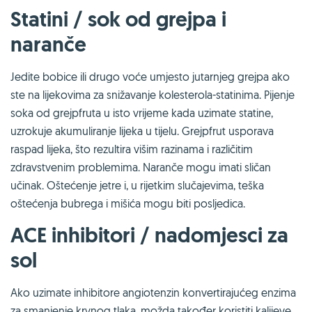
Statini / sok od grejpa i
naranče
Jedite bobice ili drugo voće umjesto jutarnjeg grejpa ako
ste na lijekovima za snižavanje kolesterola-statinima. Pijenje
soka od grejpfruta u isto vrijeme kada uzimate statine,
uzrokuje akumuliranje lijeka u tijelu. Grejpfrut usporava
raspad lijeka, što rezultira višim razinama i različitim
zdravstvenim problemima. Naranče mogu imati sličan
učinak. Oštećenje jetre i, u rijetkim slučajevima, teška
oštećenja bubrega i mišića mogu biti posljedica.
ACE inhibitori / nadomjesci za
sol
Ako uzimate inhibitore angiotenzin konvertirajućeg enzima
za smanjenje krvnog tlaka, možda također koristiti kalijeve