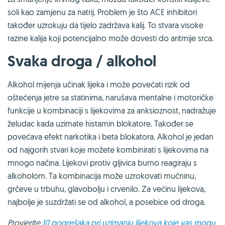
soli kao zamjenu za natrij. Problem je što ACE inhibitori
također uzrokuju da tijelo zadržava kalij. To stvara visoke
razine kalija koji potencijalno može dovesti do aritmije srca.
Svaka droga / alkohol
Alkohol mijenja učinak lijeka i može povećati rizik od
oštećenja jetre sa statinima, narušava mentalne i motoričke
funkcije u kombinaciji s lijekovima za anksioznost, nadražuje
želudac kada uzimate histamin blokatore. Također se
povećava efekt narkotika i beta blokatora. Alkohol je jedan
od najgorih stvari koje možete kombinirati s lijekovima na
mnogo načina. Lijekovi protiv gljivica burno reagiraju s
alkoholom. Ta kombinacija može uzrokovati mučninu,
grčeve u trbuhu, glavobolju i crvenilo. Za većinu lijekova,
najbolje je suzdržati se od alkohol, a posebice od droga.
Provjerite
10 pogrešaka pri uzimanju lijekova koje vas mogu