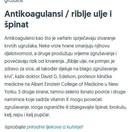
grožđice.
Antikoagulansi / riblje ulje i
špinat
Antikoagulansi kao što je varfarin sprječavaju stvaranje
krvnih ugrušaka. Neke vrste hrane smanjuju njihovu
djelotvornost, a druge produžuju vrijeme zgrušavanja i
povećavaju rizik od krvarenja. „Riblje ulje, na primjer, je
zdravo za srce, ali također djeluje na blago zgrušavanje
krvi", kaže doktor David G. Edelson, profesor kliničke
medicine na Albert Einstein College of Medicine u New
Yorku. S druge strane, tamno-zeleno lisnato povrće i druge
namirnice koje sadrže vitamin K mogu povećati
zgrušavanje, stoga ograničite ili izbjegavajte špinat, brokulu,
kelj, repu i kelj pupčar.
Isprobajte
prirodne lijekove iz kuhinje
!