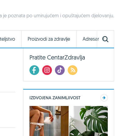
 je poznata po umirujućem i opuštajućem djelovanju.
teljstvo
Proizvodi za zdravlje
Adresar
Pratite CentarZdravlja
IZDVOJENA ZANIMLJIVOST