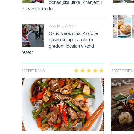
donacijska utrka "Znanjem i
prevencijom do...
ZANIMLJIVOSTI
Okusi Varaždina: Zašto je
gastro šetnja baroknim
gradom idealan vikend
reset?
RECEPT DANA
1
2
3
4
5
RECEPT TJED