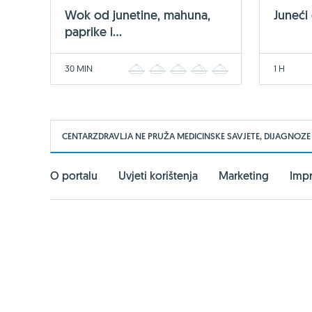
Wok od junetine, mahuna,
Juneći
paprike i...
30 MIN
1 H
1
2
3
4
5
CENTARZDRAVLJA NE PRUŽA MEDICINSKE SAVJETE, DIJAGNOZE
O portalu
Uvjeti korištenja
Marketing
Imp
PARTNERSKI PORTALI
Vitashop.hr
Gentleman.hr
Ph