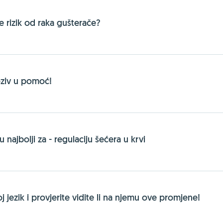
e rizik od raka gušterače?
oziv u pomoć!
u najbolji za - regulaciju šećera u krvi
 jezik i provjerite vidite li na njemu ove promjene!