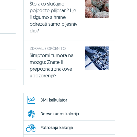
Što ako slučajno
pojedete plijesan? I je
li sigurno s hrane
odrezati samo pljesnivi
dio?
ZDRAVLJE OPĆENITO
Simptomi tumora na
mozgu: Znate li
prepoznati znakove
upozorenja?
BMI kalkulator
Dnevni unos kalorija
Potrošnja kalorija