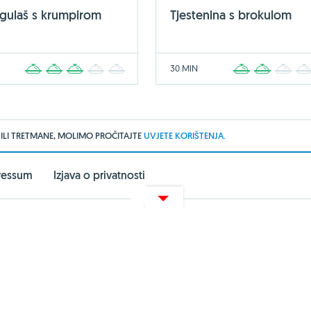
 gulaš s krumpirom
Tjestenina s brokulom
30 MIN
1
2
3
4
5
1
2
3
 ILI TRETMANE, MOLIMO PROČITAJTE
UVJETE KORIŠTENJA.
ressum
Izjava o privatnosti
arma Akademija
UredskeStolice
Zoona.hr
webshop.net.hr