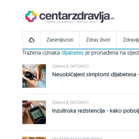
Zanimljivosti
Zdrav život
Zdravlj
Tražena oznaka
dijabetes
je pronađena na sljed
ZDRAVLJE OPĆENITO
Neuobičajeni simptomi dijabetesa -
ZDRAVLJE OPĆENITO
Inzulinska rezistencija - kako poboljš
VEGETARIJANSKA PREHRANA