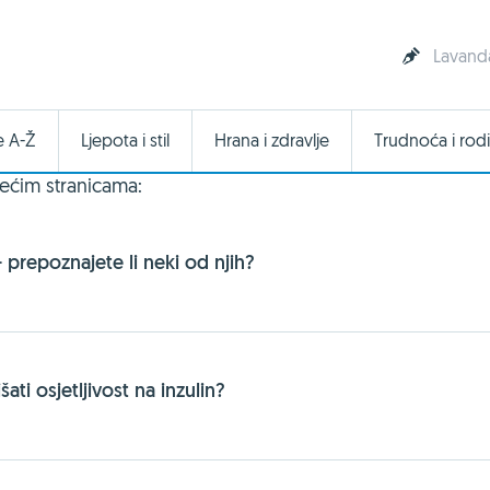
Lavanda
e A-Ž
Ljepota i stil
Hrana i zdravlje
Trudnoća i rodi
ećim stranicama:
 prepoznajete li neki od njih?
ati osjetljivost na inzulin?