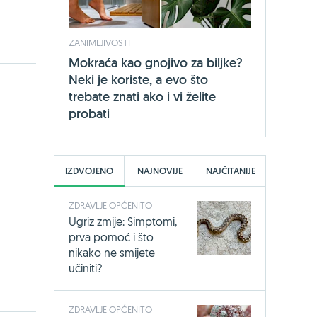
ZANIMLJIVOSTI
Mokraća kao gnojivo za biljke?
Neki je koriste, a evo što
trebate znati ako i vi želite
probati
IZDVOJENO
NAJNOVIJE
NAJČITANIJE
ZDRAVLJE OPĆENITO
Ugriz zmije: Simptomi,
prva pomoć i što
nikako ne smijete
učiniti?
ZDRAVLJE OPĆENITO