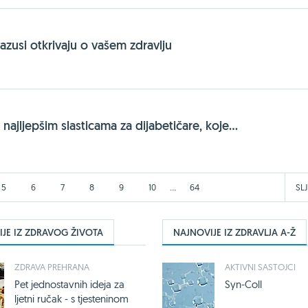
azusi otkrivaju o vašem zdravlju
 najljepšim slasticama za dijabetičare, koje...
...
5
6
7
8
9
10
64
SL
JE IZ ZDRAVOG ŽIVOTA
NAJNOVIJE IZ ZDRAVLJA A-Ž
ZDRAVA PREHRANA
AKTIVNI SASTOJCI
Pet jednostavnih ideja za
Syn-Coll
ljetni ručak - s tjesteninom