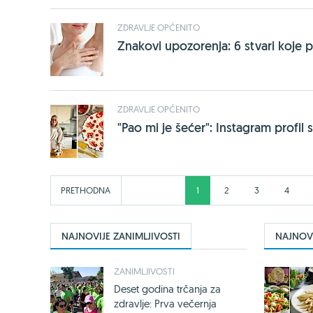
ZDRAVLJE OPĆENITO
Znakovi upozorenja: 6 stvari koje p
ZDRAVLJE OPĆENITO
"Pao mi je šećer": Instagram profil s
PRETHODNA
1
2
3
4
NAJNOVIJE ZANIMLJIVOSTI
NAJNOVI
ZANIMLJIVOSTI
Deset godina trčanja za
zdravlje: Prva večernja