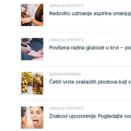
ZDRAVLJE OPĆENITO
Redovito uzimanje aspirina smanjuj
ZDRAVLJE OPĆENITO
Povišena razina glukoze u krvi – p
ZDRAVA PREHRANA
Četiri vrste orašastih plodova koji s
ZDRAVLJE OPĆENITO
Znakovi upozorenja: Pogledajte svoj