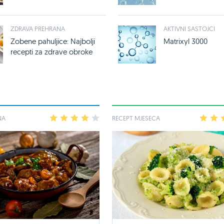
ZDRAVA PREHRANA
AKTIVNI SASTOJCI
Zobene pahuljice: Najbolji
Matrixyl 3000
recepti za zdrave obroke
NA
1
2
3
4
5
RECEPT MJESECA
1
2