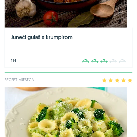
Juneći gulaš s krumpirom
1 H
1
2
3
4
5
RECEPT MJESECA
1
2
3
4
5