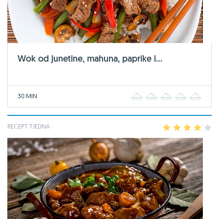
Wok od junetine, mahuna, paprike i...
30 MIN
1
2
3
4
5
RECEPT TJEDNA
1
2
3
4
5