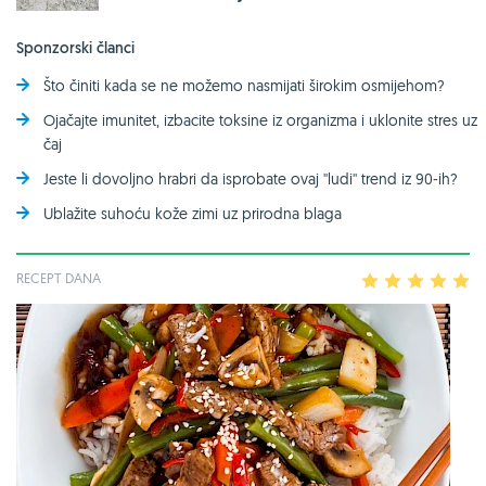
Sponzorski članci
Što činiti kada se ne možemo nasmijati širokim osmijehom?
Ojačajte imunitet, izbacite toksine iz organizma i uklonite stres uz
čaj
Jeste li dovoljno hrabri da isprobate ovaj ''ludi'' trend iz 90-ih?
Ublažite suhoću kože zimi uz prirodna blaga
RECEPT DANA
1
2
3
4
5