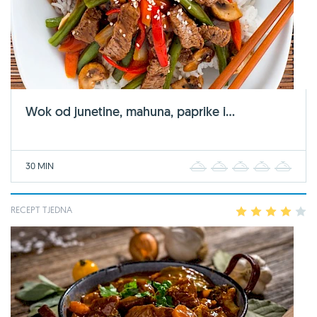
Wok od junetine, mahuna, paprike i...
30 MIN
1
2
3
4
5
RECEPT TJEDNA
1
2
3
4
5