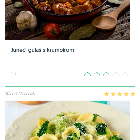
Juneći gulaš s krumpirom
1 H
1
2
3
4
5
RECEPT MJESECA
1
2
3
4
5