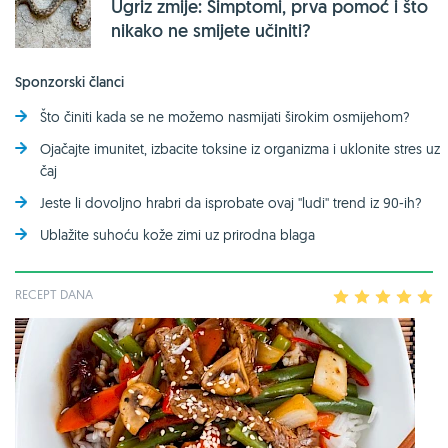
Ugriz zmije: Simptomi, prva pomoć i što
nikako ne smijete učiniti?
Sponzorski članci
Što činiti kada se ne možemo nasmijati širokim osmijehom?
Ojačajte imunitet, izbacite toksine iz organizma i uklonite stres uz
čaj
Jeste li dovoljno hrabri da isprobate ovaj ''ludi'' trend iz 90-ih?
Ublažite suhoću kože zimi uz prirodna blaga
RECEPT DANA
1
2
3
4
5