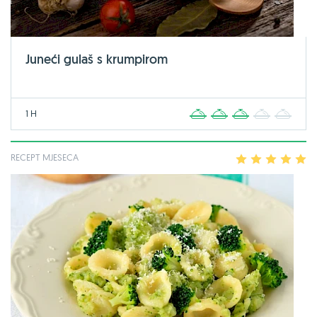
Juneći gulaš s krumpirom
1 H
1
2
3
4
5
RECEPT MJESECA
1
2
3
4
5