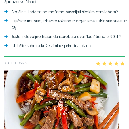
Sponzorski članci
Što činiti kada se ne možemo nasmijati širokim osmijehom?
Ojačajte imunitet, izbacite toksine iz organizma i uklonite stres uz
čaj
Jeste li dovoljno hrabri da isprobate ovaj ''ludi'' trend iz 90-ih?
Ublažite suhoću kože zimi uz prirodna blaga
RECEPT DANA
1
2
3
4
5