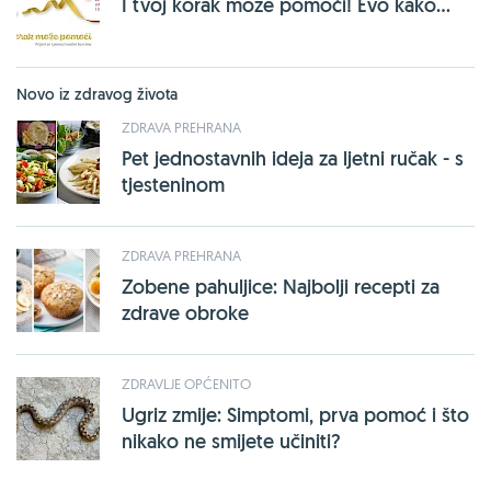
I tvoj korak može pomoći! Evo kako...
Novo iz zdravog života
ZDRAVA PREHRANA
Pet jednostavnih ideja za ljetni ručak - s
tjesteninom
ZDRAVA PREHRANA
Zobene pahuljice: Najbolji recepti za
zdrave obroke
ZDRAVLJE OPĆENITO
Ugriz zmije: Simptomi, prva pomoć i što
nikako ne smijete učiniti?