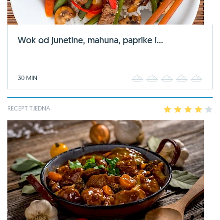
Wok od junetine, mahuna, paprike i...
30 MIN
1
2
3
4
5
RECEPT TJEDNA
1
2
3
4
5