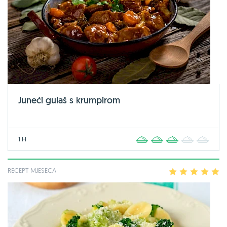
Juneći gulaš s krumpirom
1 H
1
2
3
4
5
RECEPT MJESECA
1
2
3
4
5