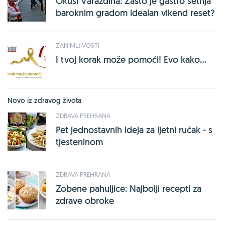
Okusi Varaždina: Zašto je gastro šetnja
baroknim gradom idealan vikend reset?
ZANIMLJIVOSTI
I tvoj korak može pomoći! Evo kako...
Novo iz zdravog života
ZDRAVA PREHRANA
Pet jednostavnih ideja za ljetni ručak - s
tjesteninom
ZDRAVA PREHRANA
Zobene pahuljice: Najbolji recepti za
zdrave obroke