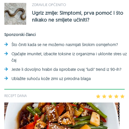
ZDRAVLJE OPĆENITO
Ugriz zmije: Simptomi, prva pomoć i što
nikako ne smijete učiniti?
Sponzorski članci
Što činiti kada se ne možemo nasmijati širokim osmijehom?
Ojačajte imunitet, izbacite toksine iz organizma i uklonite stres uz
čaj
Jeste li dovoljno hrabri da isprobate ovaj ''ludi'' trend iz 90-ih?
Ublažite suhoću kože zimi uz prirodna blaga
RECEPT DANA
1
2
3
4
5