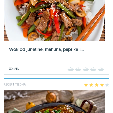
Wok od junetine, mahuna, paprike i...
30 MIN
1
2
3
4
5
RECEPT TJEDNA
1
2
3
4
5