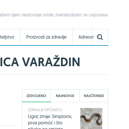
ašem tijelu nedostaje vode, metabolizam se usporava.
teljstvo
Proizvodi za zdravlje
Adresar
ICA VARAŽDIN
IZDVOJENO
NAJNOVIJE
NAJČITANIJE
ZDRAVLJE OPĆENITO
Ugriz zmije: Simptomi,
prva pomoć i što