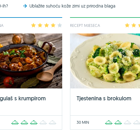
0-ih?
Ublažite suhoću kože zimi uz prirodna blaga
NA
1
2
3
4
5
RECEPT MJESECA
1
2
 gulaš s krumpirom
Tjestenina s brokulom
30 MIN
1
2
3
4
5
1
2
3