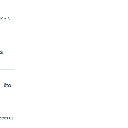
k - s
za
i što
stres uz