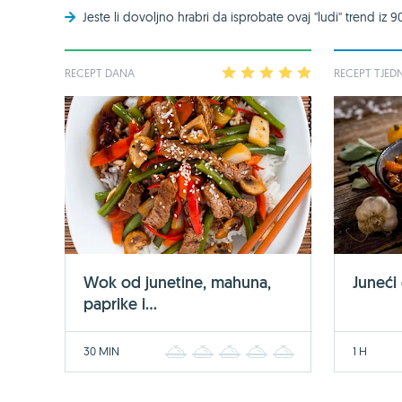
Jeste li dovoljno hrabri da isprobate ovaj ''ludi'' trend iz 9
RECEPT DANA
1
2
3
4
5
RECEPT TJED
Wok od junetine, mahuna,
Juneći
paprike i...
30 MIN
1 H
1
2
3
4
5