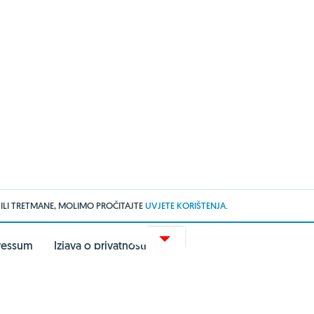
 ILI TRETMANE, MOLIMO PROČITAJTE
UVJETE KORIŠTENJA.
ressum
Izjava o privatnosti
arma Akademija
UredskeStolice
Zoona.hr
webshop.net.hr