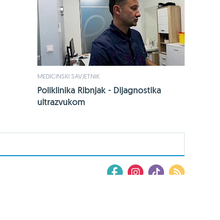
MEDICINSKI SAVJETNIK
Poliklinika Ribnjak - Dijagnostika
ultrazvukom
Kupionline.hr
Zdravi recepti