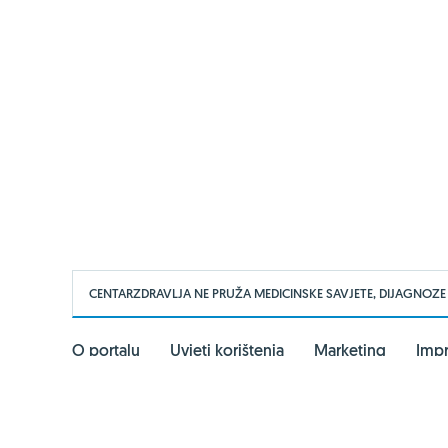
CENTARZDRAVLJA NE PRUŽA MEDICINSKE SAVJETE, DIJAGNOZE
O portalu
Uvjeti korištenja
Marketing
Imp
PARTNERSKI PORTALI
Vitashop.hr
Gentleman.hr
Ph