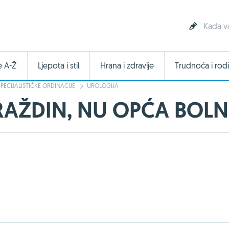
Kada v
e A-Ž
Ljepota i stil
Hrana i zdravlje
Trudnoća i rodi
SPECIJALISTIČKE ORDINACIJE
UROLOGIJA
AŽDIN, NU OPĆA BOLN