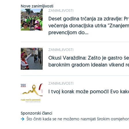
Nove zanimljivosti
ZANIMLJIVOSTI
Deset godina trčanja za zdravlje: P
večernja donacijska utrka "Znanjem
prevencijom do...
ZANIMLJIVOSTI
Okusi Varaždina: Zašto je gastro še
baroknim gradom idealan vikend r
ZANIMLJIVOSTI
I tvoj korak može pomoći! Evo kako
Sponzorski članci
Što činiti kada se ne možemo nasmijati širokim osmijeh