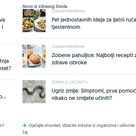
Novo iz zdravog života
ZDRAVA PREHRANA
rva
Pet jednostavnih ideja za ljetni ruča
 i
tjesteninom
ZDRAVA PREHRANA
Zobene pahuljice: Najbolji recepti 
tnja
zdrave obroke
eset?
ZDRAVLJE OPĆENITO
Ugriz zmije: Simptomi, prva pomoć 
...
nikako ne smijete učiniti?
om?
Ojačajte imunitet, izbacite toksine iz organizma i uklonite 
čaj