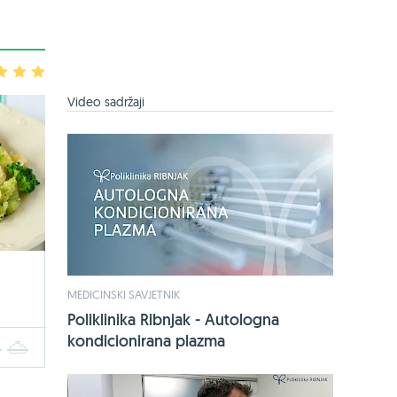
3
4
5
Video sadržaji
MEDICINSKI SAVJETNIK
Poliklinika Ribnjak - Autologna
kondicionirana plazma
4
5