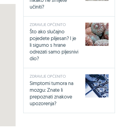
nikako ne smijete
učiniti?
ZDRAVLJE OPĆENITO
Što ako slučajno
pojedete plijesan? I je
li sigurno s hrane
odrezati samo pljesnivi
dio?
ZDRAVLJE OPĆENITO
Simptomi tumora na
mozgu: Znate li
prepoznati znakove
upozorenja?