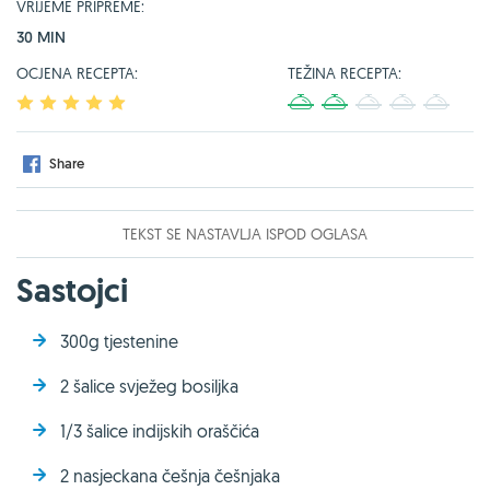
VRIJEME PRIPREME:
30 MIN
OCJENA RECEPTA:
TEŽINA RECEPTA:
1
2
3
4
5
1
2
3
4
5
Share
TEKST SE NASTAVLJA ISPOD OGLASA
Sastojci
300g tjestenine
2 šalice svježeg bosiljka
1/3 šalice indijskih oraščića
2 nasjeckana češnja češnjaka