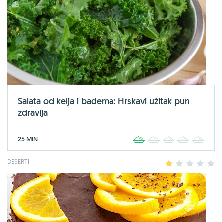
Salata od kelja i badema: Hrskavi užitak pun
zdravlja
25 MIN
1
2
3
4
5
DESERTI
1
2
3
4
5