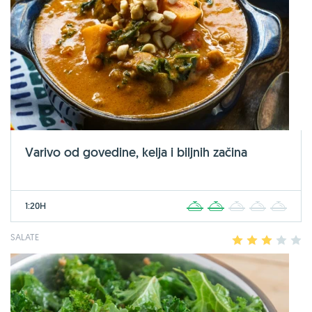
Varivo od govedine, kelja i biljnih začina
1:20H
1
2
3
4
5
SALATE
1
2
3
4
5