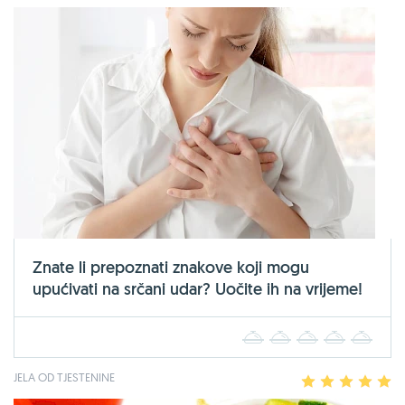
Znate li prepoznati znakove koji mogu
upućivati na srčani udar? Uočite ih na vrijeme!
1
2
3
4
5
JELA OD TJESTENINE
1
2
3
4
5