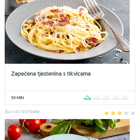
Zapečena tjestenina s tikvicama
50 MIN
1
2
3
4
5
JELA OD TJESTENINE
1
2
3
4
5