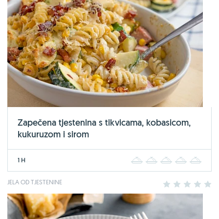
Zapečena tjestenina s tikvicama, kobasicom,
kukuruzom i sirom
1 H
1
2
3
4
5
JELA OD TJESTENINE
1
2
3
4
5