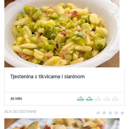
Tjestenina s tikvicama i slaninom
45 MIN
1
2
3
4
5
JELA OD TJESTENINE
1
2
3
4
5