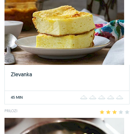
Zlevanka
45 MIN
1
2
3
4
5
PRILOZI
1
2
3
4
5