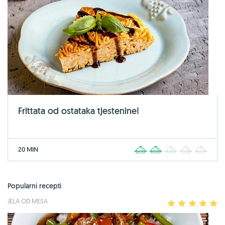
Frittata od ostataka tjestenine!
20 MIN
1
2
3
4
5
Popularni recepti
JELA OD MESA
1
2
3
4
5