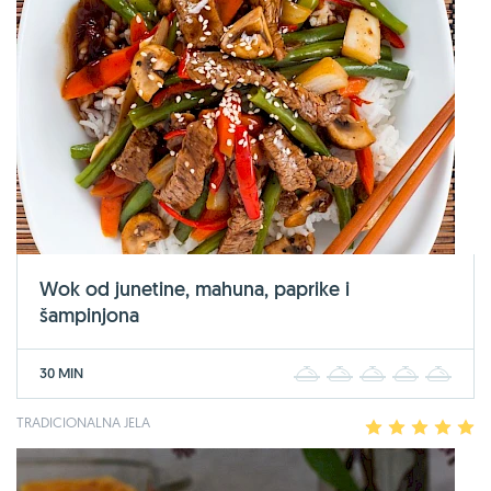
Wok od junetine, mahuna, paprike i
šampinjona
30 MIN
1
2
3
4
5
TRADICIONALNA JELA
1
2
3
4
5