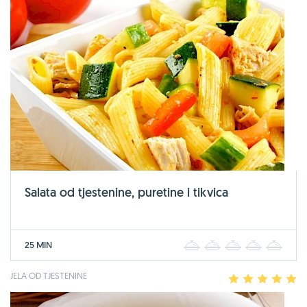
Salata od tjestenine, puretine i tikvica
25 MIN
1
2
3
4
5
JELA OD TJESTENINE
1
2
3
4
5