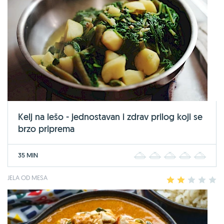
Kelj na lešo - jednostavan i zdrav prilog koji se
brzo priprema
35 MIN
1
2
3
4
5
JELA OD MESA
1
2
3
4
5