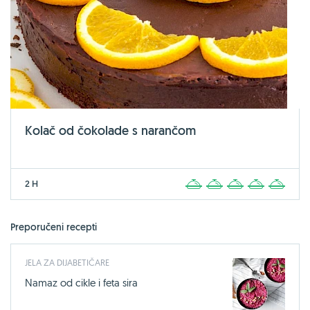
Kolač od čokolade s narančom
2 H
1
2
3
4
5
Preporučeni recepti
JELA ZA DIJABETIČARE
Namaz od cikle i feta sira