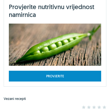
Provjerite nutritivnu vrijednost
namirnica
PROVJERITE
Vezani recepti
1
2
3
4
5