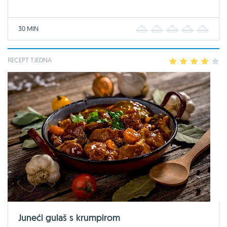
30 MIN
1
2
3
4
5
RECEPT TJEDNA
1
2
3
4
5
Juneći gulaš s krumpirom