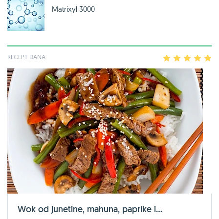
Matrixyl 3000
RECEPT DANA
1
2
3
4
5
Wok od junetine, mahuna, paprike i...