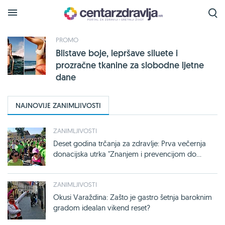
Tražena oznaka
c-a
je pronađena na sljedećim
stranicama:
PROMO
Blistave boje, lepršave siluete i
prozračne tkanine za slobodne ljetne
dane
NAJNOVIJE ZANIMLJIVOSTI
ZANIMLJIVOSTI
Deset godina trčanja za zdravlje: Prva večernja
donacijska utrka "Znanjem i prevencijom do...
ZANIMLJIVOSTI
Okusi Varaždina: Zašto je gastro šetnja baroknim
gradom idealan vikend reset?