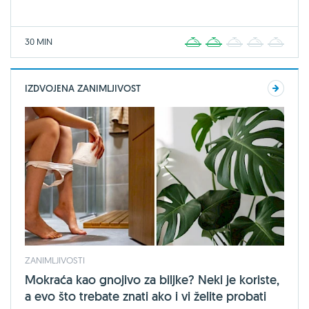
30 MIN
1
2
3
4
5
IZDVOJENA ZANIMLJIVOST
ZANIMLJIVOSTI
Mokraća kao gnojivo za biljke? Neki je koriste,
a evo što trebate znati ako i vi želite probati