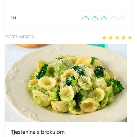
1 H
1
2
3
4
5
RECEPT MJESECA
1
2
3
4
5
Tjestenina s brokulom