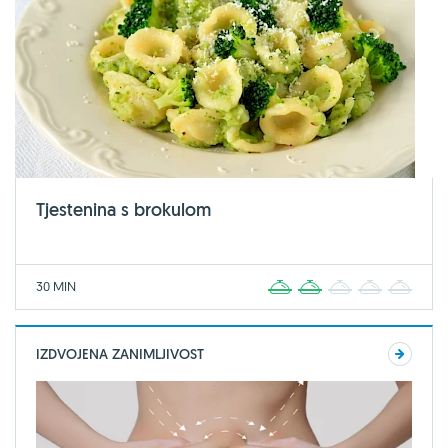
Tjestenina s brokulom
30 MIN
1
2
3
4
5
IZDVOJENA ZANIMLJIVOST