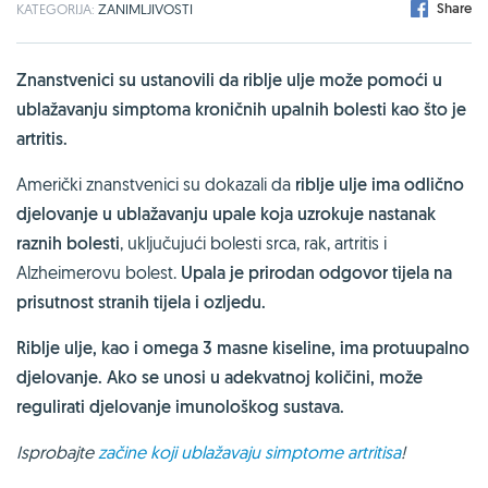
Share
KATEGORIJA:
ZANIMLJIVOSTI
Znanstvenici su ustanovili da riblje ulje može pomoći u
ublažavanju simptoma kroničnih upalnih bolesti kao što je
artritis.
Američki znanstvenici su dokazali da
riblje ulje ima odlično
djelovanje u ublažavanju upale koja uzrokuje nastanak
raznih bolesti
, uključujući bolesti srca, rak, artritis i
Alzheimerovu bolest.
Upala je prirodan odgovor tijela na
prisutnost stranih tijela i ozljedu.
Riblje ulje, kao i omega 3 masne kiseline, ima protuupalno
djelovanje. Ako se unosi u adekvatnoj količini, može
regulirati djelovanje imunološkog sustava.
Isprobajte
začine koji ublažavaju simptome artritisa
!