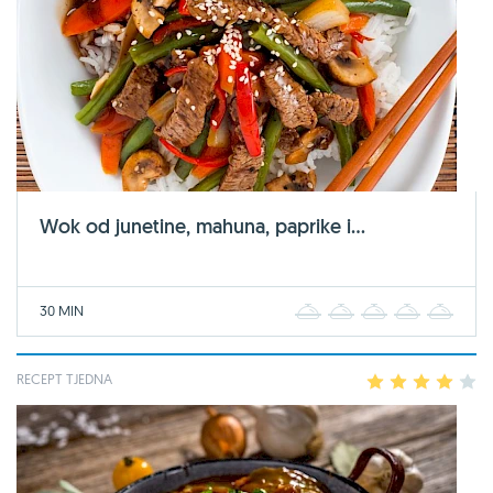
Wok od junetine, mahuna, paprike i...
30 MIN
1
2
3
4
5
RECEPT TJEDNA
1
2
3
4
5