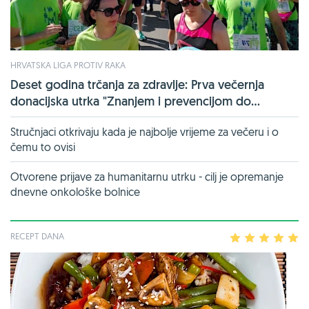
HRVATSKA LIGA PROTIV RAKA
Deset godina trčanja za zdravlje: Prva večernja
donacijska utrka "Znanjem i prevencijom do...
Stručnjaci otkrivaju kada je najbolje vrijeme za večeru i o
čemu to ovisi
Otvorene prijave za humanitarnu utrku - cilj je opremanje
dnevne onkološke bolnice
RECEPT DANA
1
2
3
4
5