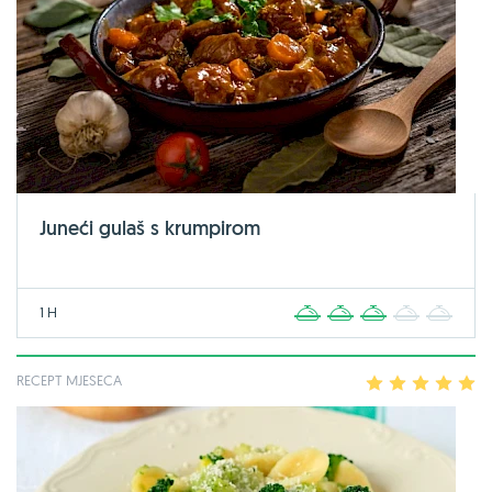
Juneći gulaš s krumpirom
1 H
1
2
3
4
5
RECEPT MJESECA
1
2
3
4
5