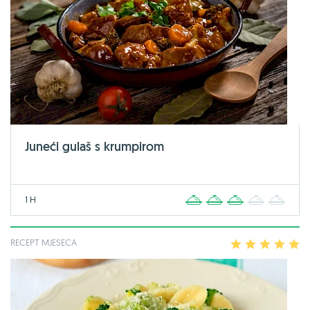
Juneći gulaš s krumpirom
1 H
1
2
3
4
5
RECEPT MJESECA
1
2
3
4
5