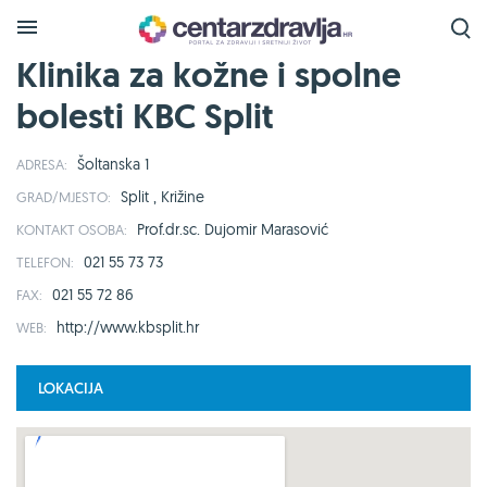
Klinika za kožne i spolne
bolesti KBC Split
Šoltanska 1
ADRESA:
Split , Križine
GRAD/MJESTO:
Prof.dr.sc. Dujomir Marasović
KONTAKT OSOBA:
021 55 73 73
TELEFON:
021 55 72 86
FAX:
http://www.kbsplit.hr
WEB:
LOKACIJA