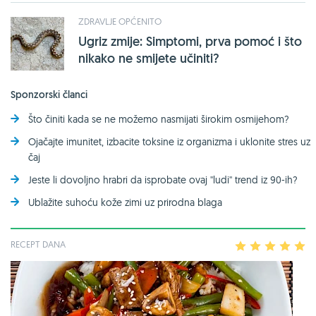
ZDRAVLJE OPĆENITO
Ugriz zmije: Simptomi, prva pomoć i što
nikako ne smijete učiniti?
Sponzorski članci
Što činiti kada se ne možemo nasmijati širokim osmijehom?
Ojačajte imunitet, izbacite toksine iz organizma i uklonite stres uz
čaj
Jeste li dovoljno hrabri da isprobate ovaj ''ludi'' trend iz 90-ih?
Ublažite suhoću kože zimi uz prirodna blaga
RECEPT DANA
1
2
3
4
5