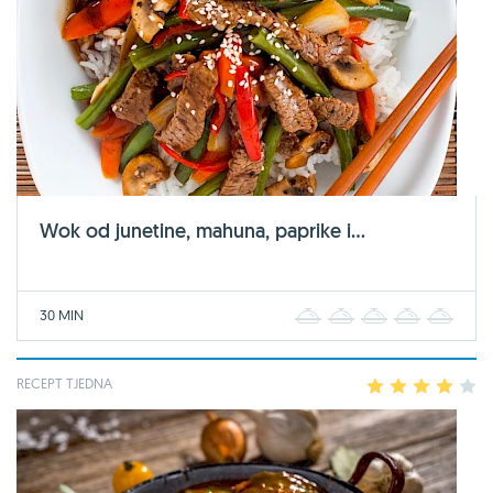
Wok od junetine, mahuna, paprike i...
30 MIN
1
2
3
4
5
RECEPT TJEDNA
1
2
3
4
5