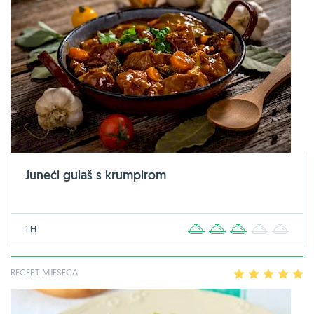
Juneći gulaš s krumpirom
1 H
1
2
3
4
5
RECEPT MJESECA
1
2
3
4
5