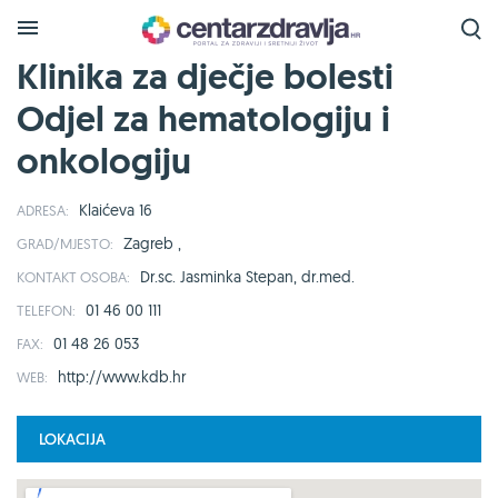
Klinika za dječje bolesti
Odjel za hematologiju i
onkologiju
Klaićeva 16
ADRESA:
Zagreb ,
GRAD/MJESTO:
Dr.sc. Jasminka Stepan, dr.med.
KONTAKT OSOBA:
01 46 00 111
TELEFON:
01 48 26 053
FAX:
http://www.kdb.hr
WEB:
LOKACIJA