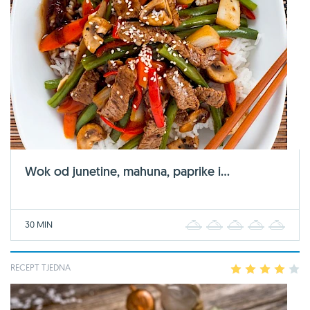
Wok od junetine, mahuna, paprike i...
30 MIN
1
2
3
4
5
RECEPT TJEDNA
1
2
3
4
5