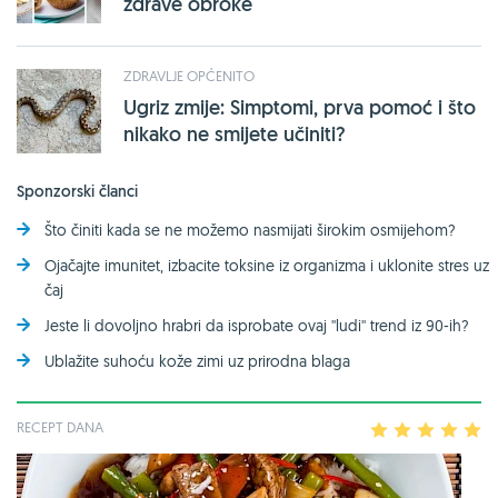
zdrave obroke
ZDRAVLJE OPĆENITO
Ugriz zmije: Simptomi, prva pomoć i što
nikako ne smijete učiniti?
Sponzorski članci
Što činiti kada se ne možemo nasmijati širokim osmijehom?
Ojačajte imunitet, izbacite toksine iz organizma i uklonite stres uz
čaj
Jeste li dovoljno hrabri da isprobate ovaj ''ludi'' trend iz 90-ih?
Ublažite suhoću kože zimi uz prirodna blaga
RECEPT DANA
1
2
3
4
5