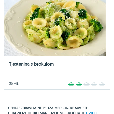
Tjestenina s brokulom
30 MIN
1
2
3
4
5
CENTARZDRAVLJA NE PRUŽA MEDICINSKE SAVJETE,
DIJAGNOZE ILI TRETMANE, MOLIMO PROČITAJTE
UVJETE