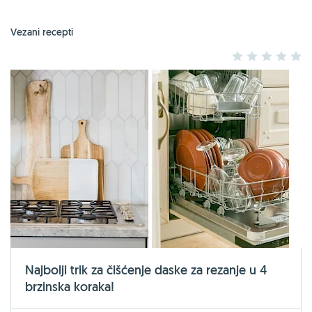
Vezani recepti
1
2
3
4
5
Najbolji trik za čišćenje daske za rezanje u 4
brzinska koraka!