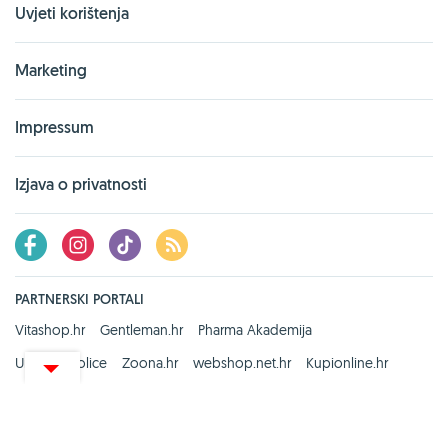
Uvjeti korištenja
Marketing
Impressum
Izjava o privatnosti
PARTNERSKI PORTALI
Vitashop.hr
Gentleman.hr
Pharma Akademija
UredskeStolice
Zoona.hr
webshop.net.hr
Kupionline.hr
Zdravi recepti