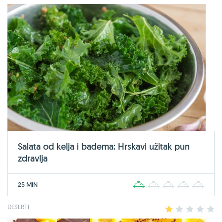
Salata od kelja i badema: Hrskavi užitak pun
zdravlja
25 MIN
1
2
3
4
5
DESERTI
1
2
3
4
5