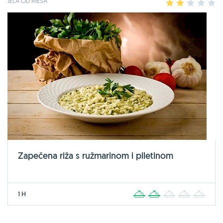
JELA OD MESA
1
2
3
4
5
Zapečena riža s ružmarinom i piletinom
1 H
1
2
3
4
5