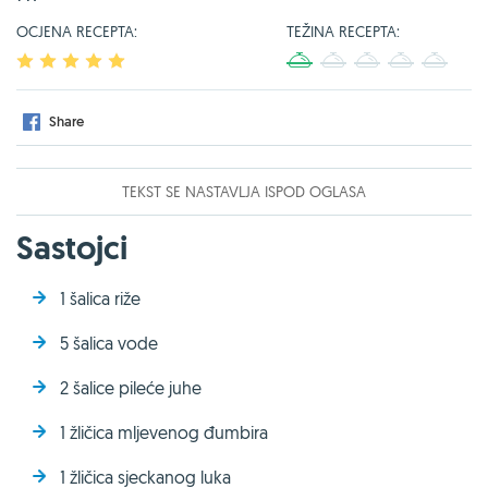
OCJENA RECEPTA:
TEŽINA RECEPTA:
1
2
3
4
5
1
2
3
4
5
Share
TEKST SE NASTAVLJA ISPOD OGLASA
Sastojci
1 šalica riže
5 šalica vode
2 šalice pileće juhe
1 žličica mljevenog đumbira
1 žličica sjeckanog luka