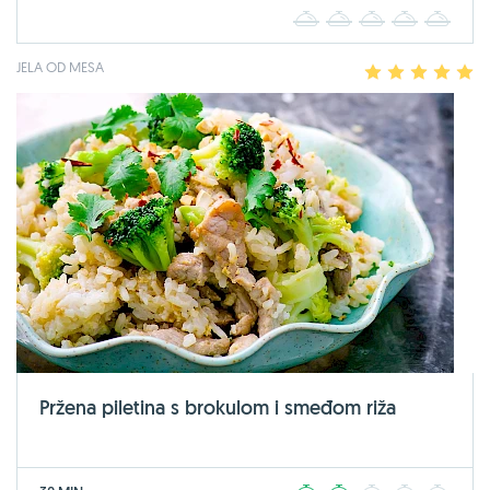
1
2
3
4
5
JELA OD MESA
1
2
3
4
5
Pržena piletina s brokulom i smeđom riža