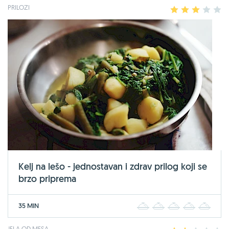
PRILOZI
1
2
3
4
5
Kelj na lešo - jednostavan i zdrav prilog koji se
brzo priprema
35 MIN
1
2
3
4
5
JELA OD MESA