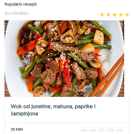
Popularni recepti
JELA OD MESA
1
2
3
4
5
Wok od junetine, mahuna, paprike i
šampinjona
30 MIN
1
2
3
4
5