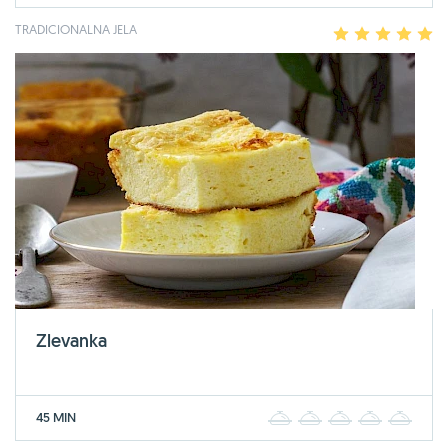
TRADICIONALNA JELA
1
2
3
4
5
Zlevanka
45 MIN
1
2
3
4
5