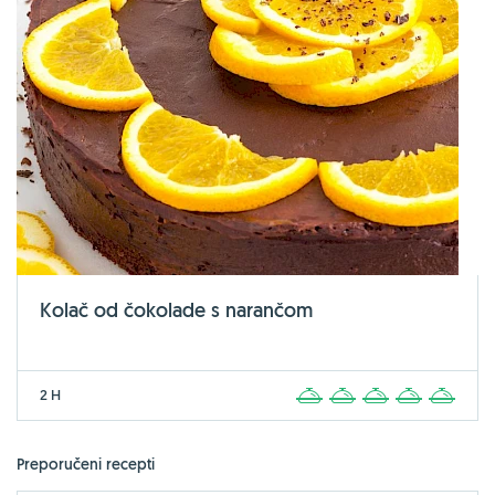
Kolač od čokolade s narančom
2 H
1
2
3
4
5
Preporučeni recepti