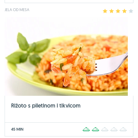
JELA OD MESA
1
2
3
4
5
Rižoto s piletinom i tikvicom
45 MIN
1
2
3
4
5