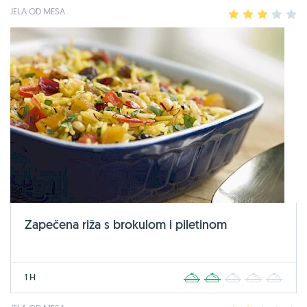
JELA OD MESA
1
2
3
4
5
Zapečena riža s brokulom i piletinom
1 H
1
2
3
4
5