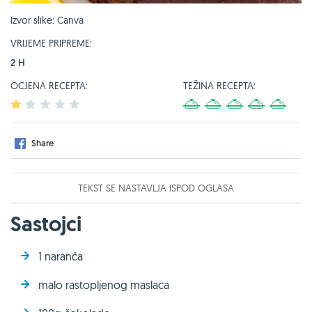
Izvor slike: Canva
VRIJEME PRIPREME:
2 H
OCJENA RECEPTA:
TEŽINA RECEPTA:
1
2
3
4
5
1
2
3
4
5
Share
TEKST SE NASTAVLJA ISPOD OGLASA
Sastojci
1 naranča
malo rastopljenog maslaca