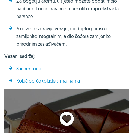
Za bogatiju aromu, u tijesto možete dodati malo
naribane korice naranče ili nekoliko kapi ekstrakta
naranče.
Ako želite zdraviju verziju, dio bijelog brašna
zamijenite integralnim, a dio šećera zamijenite
prirodnim zaslađivačem.
Vezani sadržaj:
Sacher torta
Kolač od čokolade s malinama