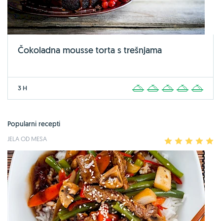
Čokoladna mousse torta s trešnjama
3 H
1
2
3
4
5
Popularni recepti
JELA OD MESA
1
2
3
4
5