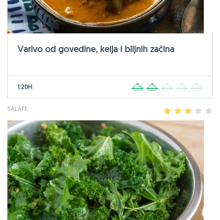
Varivo od govedine, kelja i biljnih začina
1:20H
1
2
3
4
5
SALATE
1
2
3
4
5