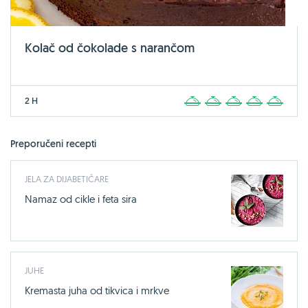
Kolač od čokolade s narančom
2 H
1
2
3
4
5
Preporučeni recepti
JELA ZA DIJABETIČARE
Namaz od cikle i feta sira
JUHE
Kremasta juha od tikvica i mrkve