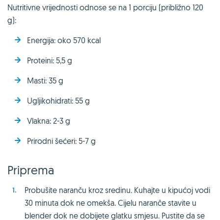
Nutritivne vrijednosti odnose se na 1 porciju (približno 120
g):
Energija: oko 570 kcal
Proteini: 5,5 g
Masti: 35 g
Ugljikohidrati: 55 g
Vlakna: 2-3 g
Prirodni šećeri: 5-7 g
Priprema
Probušite naranču kroz sredinu. Kuhajte u kipućoj vodi
30 minuta dok ne omekša. Cijelu naranče stavite u
blender dok ne dobijete glatku smjesu. Pustite da se