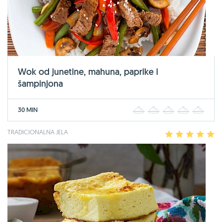
Wok od junetine, mahuna, paprike i
šampinjona
30 MIN
1
2
3
4
5
TRADICIONALNA JELA
1
2
3
4
5