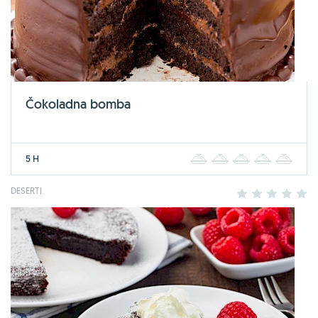
Čokoladna bomba
5 H
1
2
3
4
5
DESERTI
1
2
3
4
5