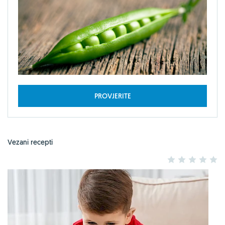
PROVJERITE
Vezani recepti
1
2
3
4
5