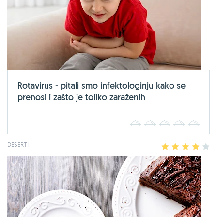
Rotavirus - pitali smo infektologinju kako se
prenosi i zašto je toliko zaraženih
1
2
3
4
5
DESERTI
1
2
3
4
5