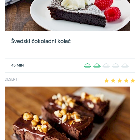
Švedski čokoladni kolač
45 MIN
1
2
3
4
5
DESERTI
1
2
3
4
5