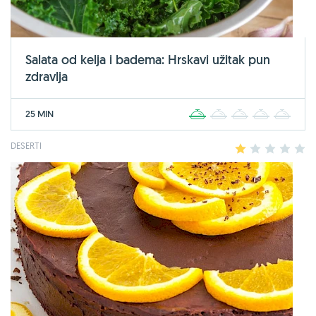
Salata od kelja i badema: Hrskavi užitak pun
zdravlja
25 MIN
1
2
3
4
5
DESERTI
1
2
3
4
5