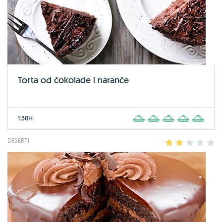
Torta od čokolade i naranče
1:30H
1
2
3
4
5
DESERTI
1
2
3
4
5