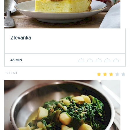
Zlevanka
45 MIN
1
2
3
4
5
PRILOZI
1
2
3
4
5