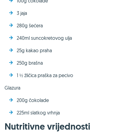
100g čokolade
3 jaja
280g šećera
240ml suncokretovog ulja
25g kakao praha
250g brašna
1 ½ žličica praška za pecivo
Glazura
200g čokolade
225ml slatkog vrhnja
Nutritivne vrijednosti