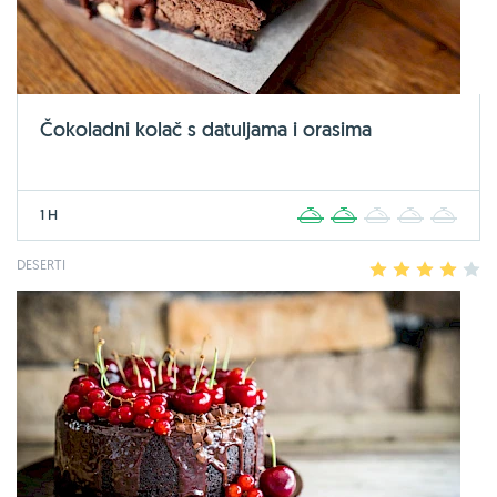
Čokoladni kolač s datuljama i orasima
1 H
1
2
3
4
5
DESERTI
1
2
3
4
5