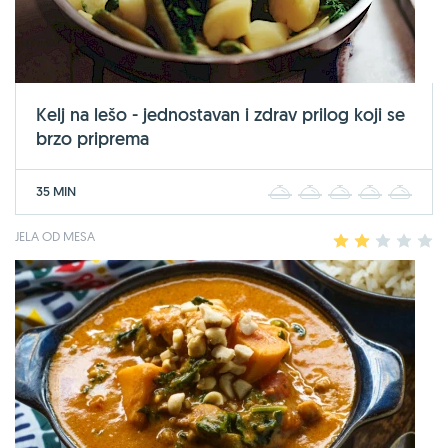
Kelj na lešo - jednostavan i zdrav prilog koji se
brzo priprema
35 MIN
1
2
3
4
5
JELA OD MESA
1
2
3
4
5