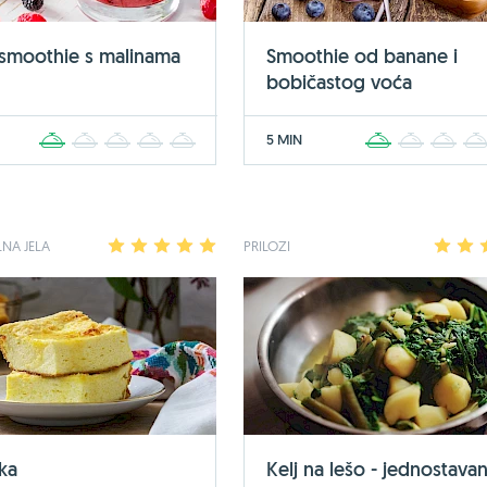
 smoothie s malinama
Smoothie od banane i
bobičastog voća
5 MIN
1
2
3
4
5
1
2
3
NA JELA
1
2
3
4
5
PRILOZI
1
2
ka
Kelj na lešo - jednostavan