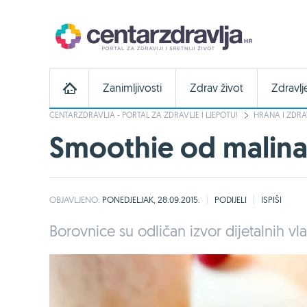
Zanimljivosti
Zdrav život
Zdravlj
CENTARZDRAVLJA - PORTAL ZA ZDRAVLJE I LJEPOTU!
HRANA I ZDRA
Smoothie od malina,
OBJAVLJENO:
PONEDJELJAK, 28.09.2015.
PODIJELI
ISPIŠI
Borovnice su odličan izvor dijetalnih vl