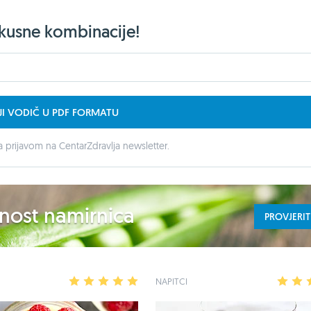
ukusne kombinacije!
JI VODIČ U PDF FORMATU
 prijavom na CentarZdravlja newsletter.
ednost namirnica
PROVJERIT
1
2
3
4
5
NAPITCI
1
2