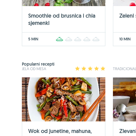
Smoothie od brusnica i chia
Zeleni
sjemenki
5 MIN
10 MIN
1
2
3
4
5
Popularni recepti
JELA OD MESA
1
2
3
4
5
TRADICIONAL
Wok od junetine, mahuna,
Zlevan