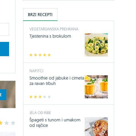
BRZI RECEPTI
VEGETARIJANSKA PREHRANA
Tjestenina s brokulom
1
2
3
4
5
NAPITCI
Smoothie od jabuke i cimeta
za ravan trbuh
E
1
2
3
4
5
JELA OD RIBE
Špageti s tunom i umakom
3
4
5
od rajčice