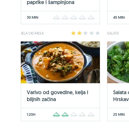
paprike i šampinjona
30 MIN
45 MIN
1
2
3
4
5
JELA OD MESA
1
2
3
4
5
SALATE
Varivo od govedine, kelja i
Salata
biljnih začina
Hrskavi
1:20H
25 MIN
1
2
3
4
5