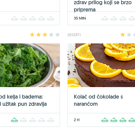
zdrav prilog koji se brzo
priprema
35 MIN
1
2
3
4
5
1
2
3
1
2
3
4
5
DESERTI
1
2
 od kelja i badema:
Kolač od čokolade s
 užitak pun zdravlja
narančom
2 H
1
2
3
4
5
1
2
3