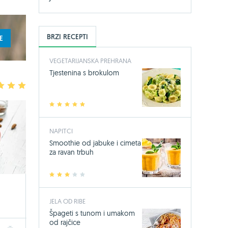
BRZI RECEPTI
E
VEGETARIJANSKA PREHRANA
Tjestenina s brokulom
3
4
5
1
2
3
4
5
NAPITCI
Smoothie od jabuke i cimeta
za ravan trbuh
1
2
3
4
5
JELA OD RIBE
Špageti s tunom i umakom
od rajčice