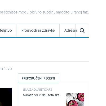
 štitnjače mogu biti vrlo suptilni, naročito u ranoj fazi.
teljstvo
Proizvodi za zdravlje
Adresar
IJEČI:
213
PREPORUČENI RECEPTI
JELA ZA DIJABETIČARE
Namaz od cikle i feta sira