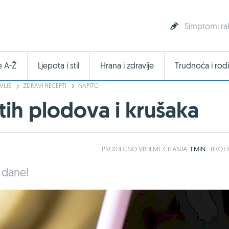
Simptomi raka
e A-Ž
Ljepota i stil
Hrana i zdravlje
Trudnoća i rodi
VLJE
ZDRAVI RECEPTI
NAPITCI
ih plodova i krušaka
PROSJEČNO
VRIJEME ČITANJA:
1 MIN
BROJ R
e dane!