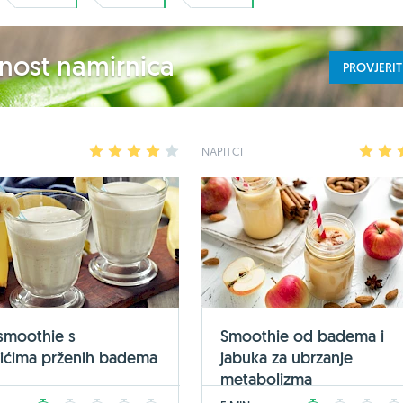
ednost namirnica
PROVJERIT
1
2
3
4
5
NAPITCI
1
2
smoothie s
Smoothie od badema i
ićima prženih badema
jabuka za ubrzanje
metabolizma