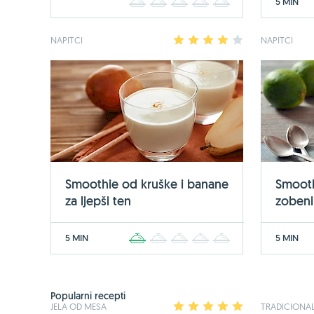
5 MIN
1
2
3
4
5
NAPITCI
1
2
3
4
5
NAPITCI
Smoothie od kruške i banane
Smooth
za ljepši ten
zobeni
5 MIN
5 MIN
1
2
3
4
5
Popularni recepti
JELA OD MESA
1
2
3
4
5
TRADICIONAL