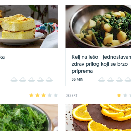
ka
Kelj na lešo - jednostavan
zdrav prilog koji se brzo
priprema
35 MIN
1
2
3
4
5
1
2
3
1
2
3
4
5
DESERTI
1
2