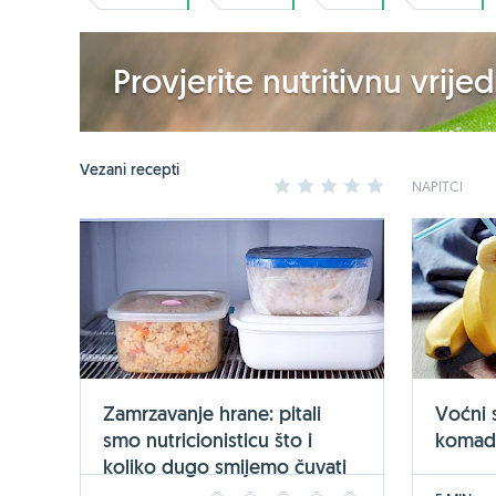
Provjerite nutritivnu vrij
Vezani recepti
1
2
3
4
5
NAPITCI
Zamrzavanje hrane: pitali
Voćni 
smo nutricionisticu što i
komad
koliko dugo smijemo čuvati