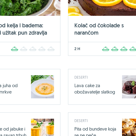
 od kelja i badema:
Kolač od čokolade s
 užitak pun zdravlja
narančom
2 H
1
2
3
4
5
1
2
3
DESERTI
a juha od
Lava cake za
i mrkve
obožavatelje slatkog
DESERTI
e od jabuke i
Pita od bundeve koja
a ravan trbuh
se ne peče