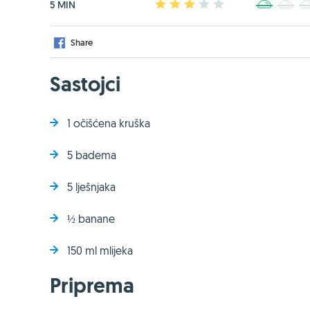
5 MIN
1
2
3
4
5
1
2
Share
Sastojci
1 očišćena kruška
5 badema
5 lješnjaka
½ banane
150 ml mlijeka
Priprema