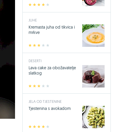
1
2
3
4
5
JUHE
Kremasta juha od tikvica i
mrkve
1
2
3
4
5
DESERTI
Lava cake za obožavatelje
slatkog
1
2
3
4
5
JELA OD TJESTENINE
Tjestenina s avokadom
1
2
3
4
5