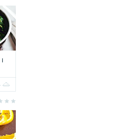
 i
4
5
3
4
5