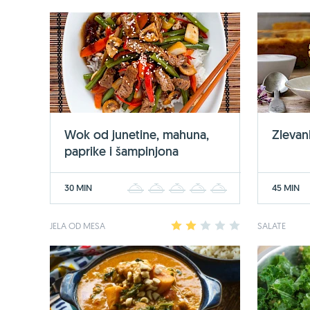
Wok od junetine, mahuna,
Zlevan
paprike i šampinjona
30 MIN
45 MIN
1
2
3
4
5
JELA OD MESA
1
2
3
4
5
SALATE