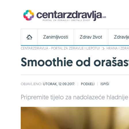
Zanimljivosti
Zdrav život
Zdravlj
CENTARZDRAVLJA - PORTAL ZA ZDRAVLJE I LJEPOTU!
HRANA I ZDRA
Smoothie od orašast
OBJAVLJENO:
UTORAK, 12.09.2017.
PODIJELI
ISPIŠI
Pripremite tijelo za nadolazeće hladnij