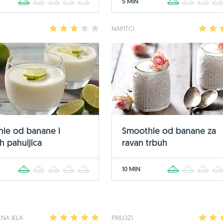
5 MIN
1
2
3
4
5
1
2
3
1
2
3
4
5
NAPITCI
1
2
ie od banane i
Smoothie od banane za
h pahuljica
ravan trbuh
10 MIN
1
2
3
4
5
1
2
3
NA JELA
1
2
3
4
5
PRILOZI
1
2