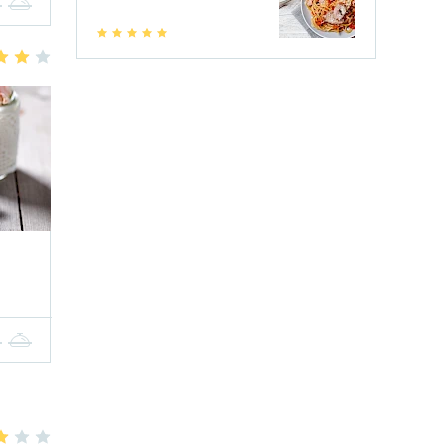
4
5
1
2
3
4
5
3
4
5
4
5
3
4
5