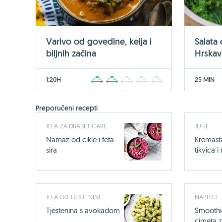
Varivo od govedine, kelja i
Salata
biljnih začina
Hrskavi
1:20H
25 MIN
1
2
3
4
5
Preporučeni recepti
JELA ZA DIJABETIČARE
JUHE
Namaz od cikle i feta
Kremast
sira
tikvica 
JELA OD TJESTENINE
NAPITCI
Tjestenina s avokadom
Smoothi
cimeta z