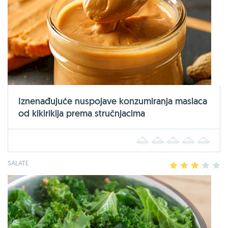
Iznenađujuće nuspojave konzumiranja maslaca
od kikirikija prema stručnjacima
1
2
3
4
5
SALATE
1
2
3
4
5