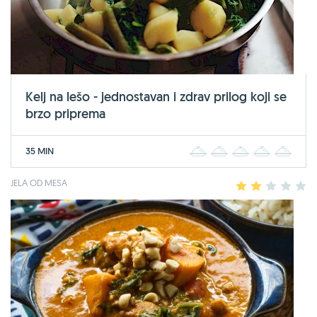
Kelj na lešo - jednostavan i zdrav prilog koji se
brzo priprema
35 MIN
1
2
3
4
5
JELA OD MESA
1
2
3
4
5