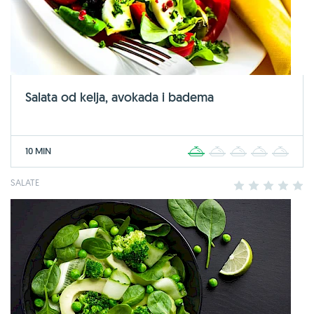
Salata od kelja, avokada i badema
10 MIN
1
2
3
4
5
SALATE
1
2
3
4
5