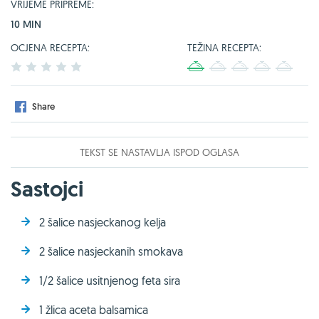
VRIJEME PRIPREME:
10 MIN
OCJENA RECEPTA:
TEŽINA RECEPTA:
1
2
3
4
5
1
2
3
4
5
Share
TEKST SE NASTAVLJA ISPOD OGLASA
Sastojci
2 šalice nasjeckanog kelja
2 šalice nasjeckanih smokava
1/2 šalice usitnjenog feta sira
1 žlica aceta balsamica