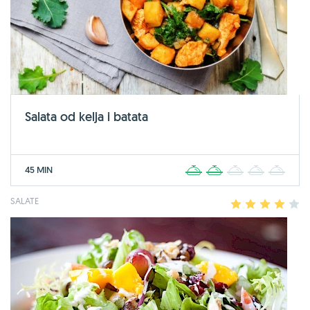
Salata od kelja i batata
45 MIN
1
2
3
4
5
SALATE
1
2
3
4
5