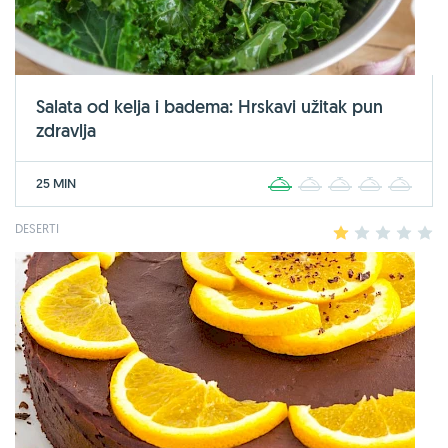
Salata od kelja i badema: Hrskavi užitak pun
zdravlja
25 MIN
1
2
3
4
5
DESERTI
1
2
3
4
5