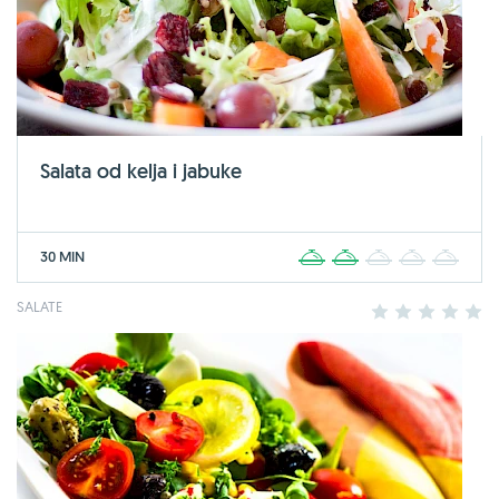
Salata od kelja i jabuke
30 MIN
1
2
3
4
5
SALATE
1
2
3
4
5