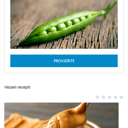
PROVJERITE
Vezani recepti
1
2
3
4
5