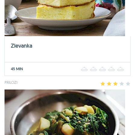
Zlevanka
45 MIN
1
2
3
4
5
PRILOZI
1
2
3
4
5