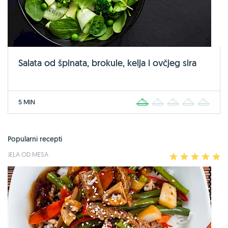
Salata od špinata, brokule, kelja i ovčjeg sira
5 MIN
1
2
3
4
5
Popularni recepti
JELA OD MESA
1
2
3
4
5