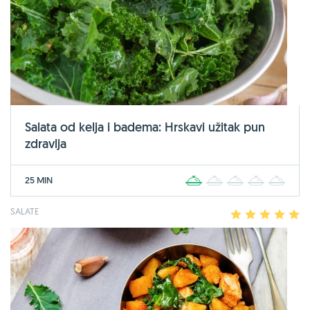
Salata od kelja i badema: Hrskavi užitak pun
zdravlja
25 MIN
1
2
3
4
5
SALATE
1
2
3
4
5