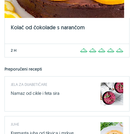
Kolač od čokolade s narančom
2 H
1
2
3
4
5
Preporučeni recepti
JELA ZA DIJABETIČARE
Namaz od cikle i feta sira
JUHE
Kremasta juha od tikvica i mrkve