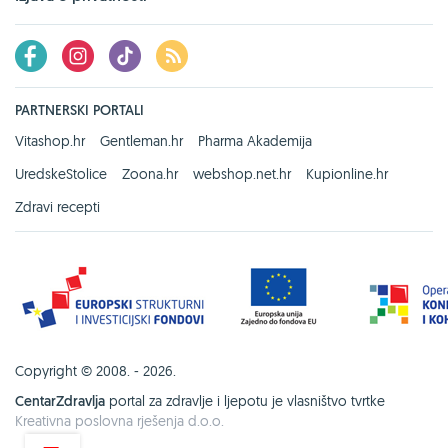
PARTNERSKI PORTALI
Vitashop.hr
Gentleman.hr
Pharma Akademija
UredskeStolice
Zoona.hr
webshop.net.hr
Kupionline.hr
Zdravi recepti
Copyright © 2008. - 2026.
CentarZdravlja
portal za zdravlje i ljepotu je vlasništvo tvrtke
Kreativna poslovna rješenja d.o.o.