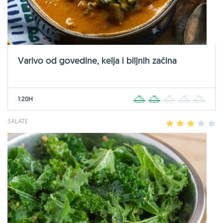
Varivo od govedine, kelja i biljnih začina
1:20H
1
2
3
4
5
SALATE
1
2
3
4
5