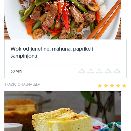
Wok od junetine, mahuna, paprike i
šampinjona
30 MIN
1
2
3
4
5
TRADICIONALNA JELA
1
2
3
4
5