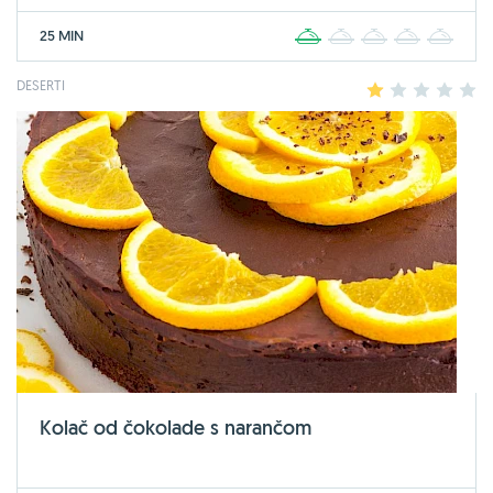
25 MIN
1
2
3
4
5
DESERTI
1
2
3
4
5
Kolač od čokolade s narančom