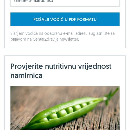
POŠALJI VODIČ U PDF FORMATU
Slanjem vodiča na odabranu e-mail adresu suglasni ste sa
prijavom na CentarZdravlja newsletter.
Provjerite nutritivnu vrijednost
namirnica