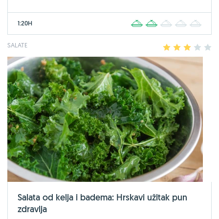
1:20H
1
2
3
4
5
SALATE
1
2
3
4
5
Salata od kelja i badema: Hrskavi užitak pun
zdravlja