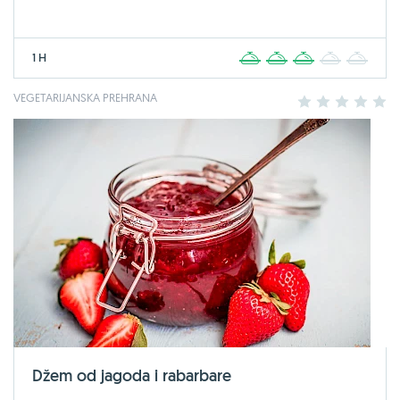
1 H
1
2
3
4
5
VEGETARIJANSKA PREHRANA
1
2
3
4
5
Džem od jagoda i rabarbare