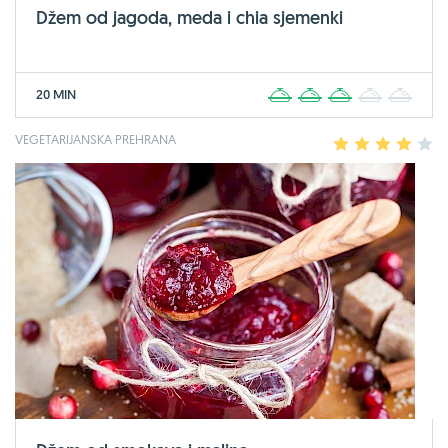
Džem od jagoda, meda i chia sjemenki
20 MIN
1
2
3
4
5
VEGETARIJANSKA PREHRANA
1
2
3
4
5