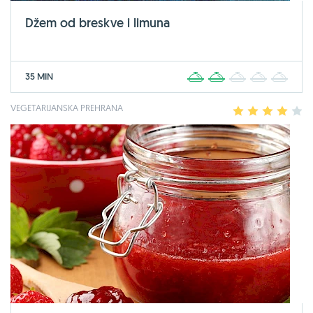
Džem od breskve i limuna
35 MIN
1
2
3
4
5
VEGETARIJANSKA PREHRANA
1
2
3
4
5