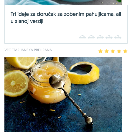
Tri ideje za doručak sa zobenim pahuljicama, ali
u slanoj verziji
1
2
3
4
5
VEGETARIJANSKA PREHRANA
1
2
3
4
5