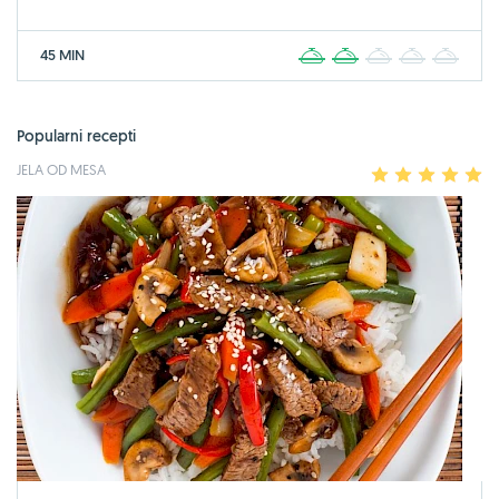
45 MIN
1
2
3
4
5
Popularni recepti
JELA OD MESA
1
2
3
4
5