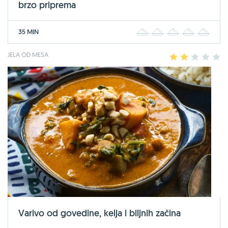
brzo priprema
35 MIN
1
2
3
4
5
JELA OD MESA
1
2
3
4
5
Varivo od govedine, kelja i biljnih začina