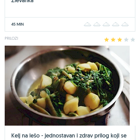
Zlevanka
45 MIN
1
2
3
4
5
PRILOZI
1
2
3
4
5
Kelj na lešo - jednostavan i zdrav prilog koji se