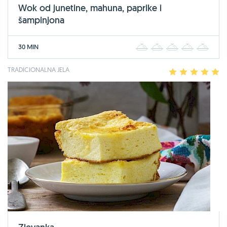
Wok od junetine, mahuna, paprike i
šampinjona
30 MIN
1
2
3
4
5
TRADICIONALNA JELA
1
2
3
4
5