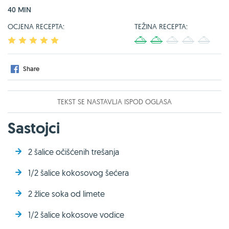
40 MIN
OCJENA RECEPTA:
TEŽINA RECEPTA:
1
2
3
4
5
1
2
3
4
5
Share
TEKST SE NASTAVLJA ISPOD OGLASA
Sastojci
2 šalice očišćenih trešanja
1/2 šalice kokosovog šećera
2 žlice soka od limete
1/2 šalice kokosove vodice