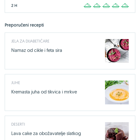
2 H
1
2
3
4
5
Preporučeni recepti
JELA ZA DIJABETIČARE
Namaz od cikle i feta sira
JUHE
Kremasta juha od tikvica i mrkve
DESERTI
Lava cake za obožavatelje slatkog