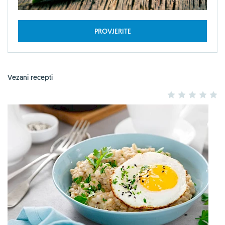
PROVJERITE
Vezani recepti
1
2
3
4
5