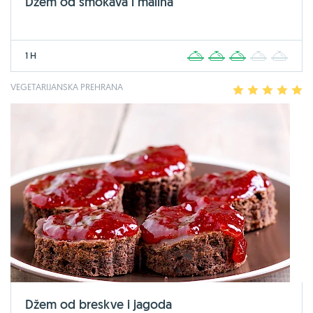
Džem od smokava i malina
1 H
1
2
3
4
5
VEGETARIJANSKA PREHRANA
1
2
3
4
5
Džem od breskve i jagoda