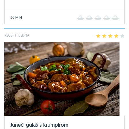
30 MIN
1
2
3
4
5
RECEPT TJEDNA
1
2
3
4
5
Juneći gulaš s krumpirom