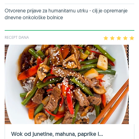
Otvorene prijave za humanitarnu utrku - cilj je opremanje
dnevne onkološke bolnice
RECEPT DANA
1
2
3
4
5
Wok od junetine, mahuna, paprike i...