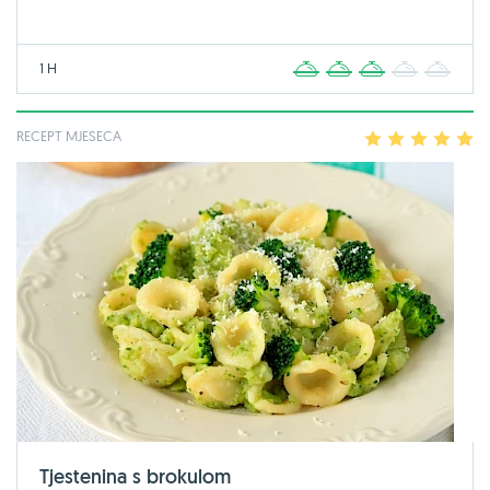
1 H
1
2
3
4
5
RECEPT MJESECA
1
2
3
4
5
Tjestenina s brokulom