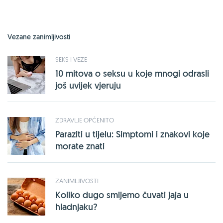
Vezane zanimljivosti
SEKS I VEZE
10 mitova o seksu u koje mnogi odrasli
još uvijek vjeruju
ZDRAVLJE OPĆENITO
Paraziti u tijelu: Simptomi i znakovi koje
morate znati
ZANIMLJIVOSTI
Koliko dugo smijemo čuvati jaja u
hladnjaku?