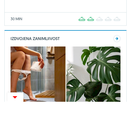
30 MIN
1
2
3
4
5
IZDVOJENA ZANIMLJIVOST
ZANIMLJIVOSTI
Mokraća kao gnojivo za biljke? Neki je koriste,
a evo što trebate znati ako i vi želite probati