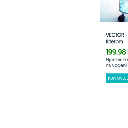
VECTOR - 
filterom
199,98
Njemački 
na vodeni f
KUPI OVDJ