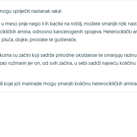
mogu spriječiti nastanak raka!
 meso prije nego li ih bacite na roštilj, možete smanjiti rizik nas
ocikličkih amina, odnosno kancerogenih spojeva. Heterociklički a
 pluća, dojke, prostate te gušterače.
urkuma su začini koji sadrže prirodne oksidanse te smanjuju razinu
ao ružmarin jer on, od svih začina, u sebi sadrži najveću količinu
krili koje još marinade mogu smanjiti količinu heterocikličkih amina