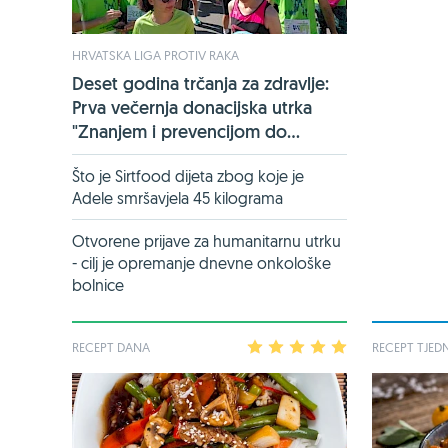
HRVATSKA LIGA PROTIV RAKA
Deset godina trčanja za zdravlje:
Prva večernja donacijska utrka
"Znanjem i prevencijom do...
Što je Sirtfood dijeta zbog koje je
Adele smršavjela 45 kilograma
Otvorene prijave za humanitarnu utrku
- cilj je opremanje dnevne onkološke
bolnice
RECEPT DANA
1
2
3
4
5
RECEPT TJED