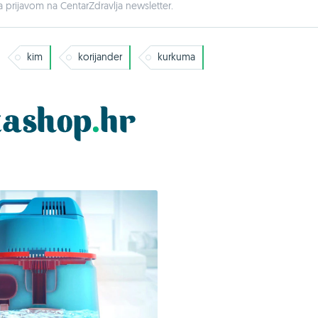
 prijavom na CentarZdravlja newsletter.
kim
korijander
kurkuma