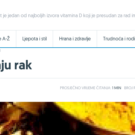
t je jedan od najboljih izvora vitamina D koji je presudan za ra
e A-Ž
Ljepota i stil
Hrana i zdravlje
Trudnoća i rodi
I
ju rak
PROSJEČNO
VRIJEME ČITANJA:
1 MIN
BROJ R