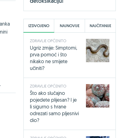
detoksikaciju!
tanka
IZDVOJENO
NAJNOVIJE
NAJČITANIJE
mini
ZDRAVLJE OPĆENITO
Ugriz zmije: Simptomi,
prva pomoć i što
nikako ne smijete
učiniti?
.
ZDRAVLJE OPĆENITO
Što ako slučajno
pojedete plijesan? I je
li sigurno s hrane
odrezati samo pljesnivi
dio?
ZDRAVLJE OPĆENITO