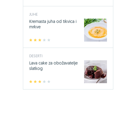
JUHE
Kremasta juha od tikvica i
mrkve
1
2
3
4
5
-24%
DESERTI
Lava cake za obožavatelje
Bio-Kult, 60
slatkog
17,49 €
23
1
2
3
4
5
Jedini sa 14 s
mikroorgani
KUPI OVDJE