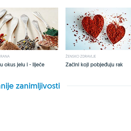
HRANA
ŽENSKO ZDRAVLJE
u okus jelu i - liječe
Začini koji pobjeđuju rak
nije zanimljivosti