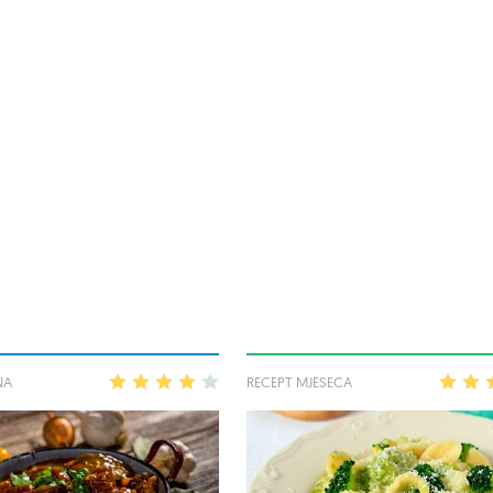
NA
1
2
3
4
5
RECEPT MJESECA
1
2