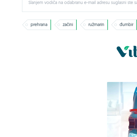
Slanjem vodiča na odabranu e-mail adresu suglasni ste sa
prehrana
začini
ružmarin
đumbir