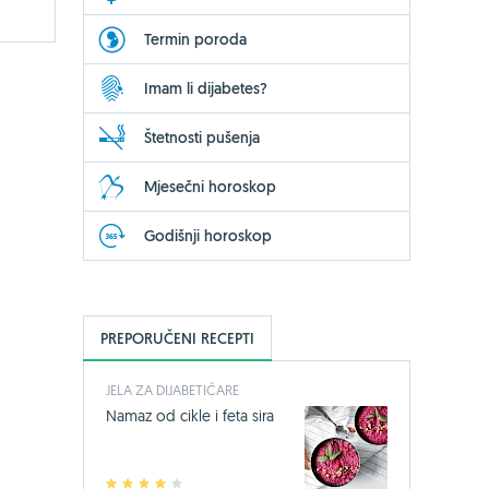
Termin poroda
Imam li dijabetes?
Štetnosti pušenja
Mjesečni horoskop
Godišnji horoskop
PREPORUČENI RECEPTI
JELA ZA DIJABETIČARE
Namaz od cikle i feta sira
1
2
3
4
5