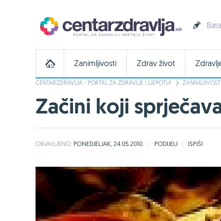
Bata
Zanimljivosti
Zdrav život
Zdravlj
CENTARZDRAVLJA - PORTAL ZA ZDRAVLJE I LJEPOTU!
ZANIMLJIVOST
Začini koji sprječava
OBJAVLJENO:
PONEDJELJAK, 24.05.2010.
PODIJELI
ISPIŠI