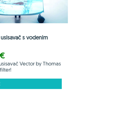
usisavač s vodenim
 €
usisavač Vector by Thomas
ilter!
E