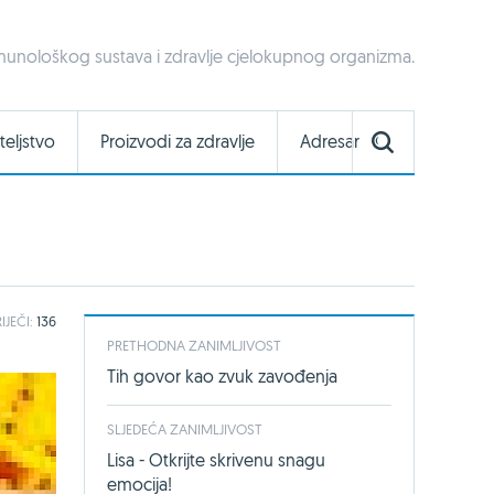
d imunološkog sustava i zdravlje cjelokupnog organizma.
teljstvo
Proizvodi za zdravlje
Adresar
IJEČI:
136
PRETHODNA ZANIMLJIVOST
Tih govor kao zvuk zavođenja
SLJEDEĆA ZANIMLJIVOST
Lisa - Otkrijte skrivenu snagu
emocija!