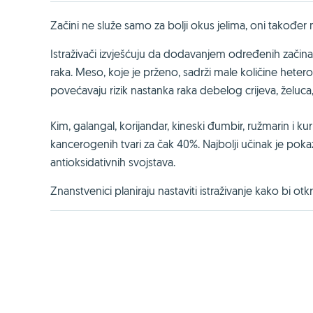
Začini ne služe samo za bolji okus jelima, oni također 
Istraživači izvješćuju da dodavanjem određenih začina u
raka. Meso, koje je prženo, sadrži male količine heter
povećavaju rizik nastanka raka debelog crijeva, želuca,
Kim, galangal, korijandar, kineski đumbir, ružmarin i k
kancerogenih tvari za čak 40%. Najbolji učinak je pokaz
antioksidativnih svojstava.
Znanstvenici planiraju nastaviti istraživanje kako bi ot