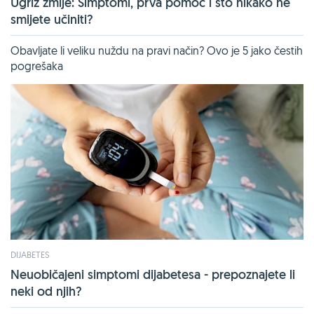
Ugriz zmije: Simptomi, prva pomoć i što nikako ne
smijete učiniti?
Obavljate li veliku nuždu na pravi način? Ovo je 5 jako čestih
pogrešaka
DIJABETES
Neuobičajeni simptomi dijabetesa - prepoznajete li
neki od njih?