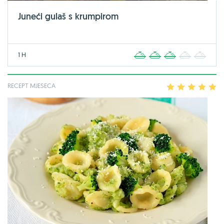
Juneći gulaš s krumpirom
1 H
1
2
3
4
5
RECEPT MJESECA
1
2
3
4
5