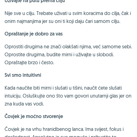
Uživajte na putu prema cilju
Nije sve u cilju. Trebate uživati u svim koracima do cilja, čak i
onim najmanjima jer su oni ti koji daju čari samom cilju.
Opraštanje je dobro za vas
Oprostiti drugima ne znači olakšati njima, već samome sebi.
Oprostite drugima, budite mirni i uživajte u slobodi.
Opraštajte brzo i često.
Svi smo intuitivni
Kada naučite biti mirni i slušati u tišini, naučit ćete slušati
intuiciju. Osluškujte ono što vam govori unutarnji glas jer on
zna kuda vas vodi.
Čovjek je moćno stvorenje
Čovjek je na vrhu hranidbenog lanca. Ima svijest, fokus i
dosljednost. Apsolutno je sve moguće i prihvatite to.