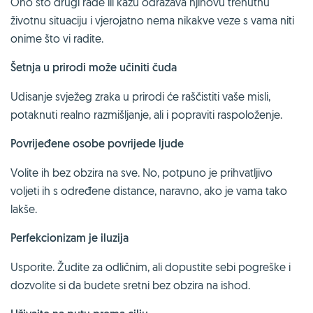
Ono što drugi rade ili kažu odražava njihovu trenutnu
životnu situaciju i vjerojatno nema nikakve veze s vama niti
onime što vi radite.
Šetnja u prirodi može učiniti čuda
Udisanje svježeg zraka u prirodi će raščistiti vaše misli,
potaknuti realno razmišljanje, ali i popraviti raspoloženje.
Povrijeđene osobe povrijede ljude
Volite ih bez obzira na sve. No, potpuno je prihvatljivo
voljeti ih s određene distance, naravno, ako je vama tako
lakše.
Perfekcionizam je iluzija
Usporite. Žudite za odličnim, ali dopustite sebi pogreške i
dozvolite si da budete sretni bez obzira na ishod.