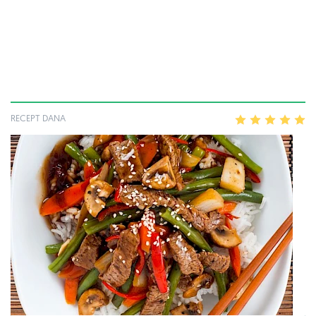
RECEPT DANA
1
2
3
4
5