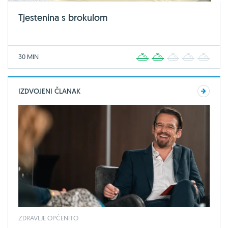
Tjestenina s brokulom
30 MIN
1
2
3
4
5
IZDVOJENI ČLANAK
ZDRAVLJE OPĆENITO