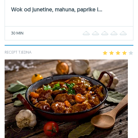
Wok od junetine, mahuna, paprike i...
30 MIN
1
2
3
4
5
RECEPT TJEDNA
1
2
3
4
5