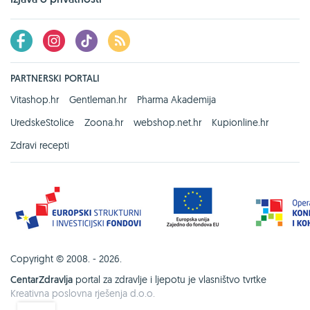
PARTNERSKI PORTALI
Vitashop.hr
Gentleman.hr
Pharma Akademija
UredskeStolice
Zoona.hr
webshop.net.hr
Kupionline.hr
Zdravi recepti
Copyright © 2008. - 2026.
CentarZdravlja
portal za zdravlje i ljepotu je vlasništvo tvrtke
Kreativna poslovna rješenja d.o.o.