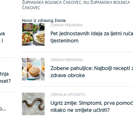
ŽUPANIJSKA BOLNICA ČAKOVEC, NU ŽUPANIJSKA BOLNICA
ČAKOVEC
Novo iz zdravog života
ZDRAVA PREHRANA
rva
Pet jednostavnih ideja za ljetni ruča
 i
tjesteninom
ZDRAVA PREHRANA
Zobene pahuljice: Najbolji recepti 
tnja
zdrave obroke
eset?
ZDRAVLJE OPĆENITO
Ugriz zmije: Simptomi, prva pomoć 
...
nikako ne smijete učiniti?