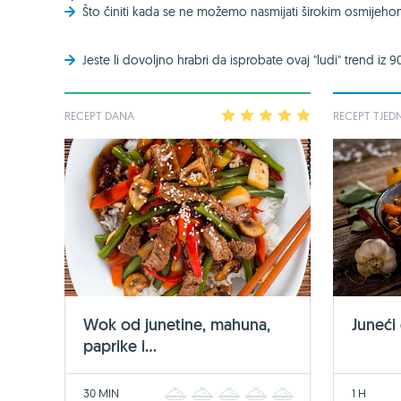
Što činiti kada se ne možemo nasmijati širokim osmijeh
Jeste li dovoljno hrabri da isprobate ovaj ''ludi'' trend iz 9
RECEPT DANA
1
2
3
4
5
RECEPT TJED
Wok od junetine, mahuna,
Juneći
paprike i...
30 MIN
1 H
1
2
3
4
5