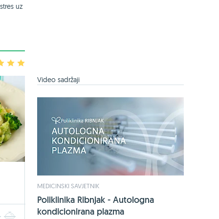
stres uz
3
4
5
Video sadržaji
MEDICINSKI SAVJETNIK
Poliklinika Ribnjak - Autologna
kondicionirana plazma
4
5