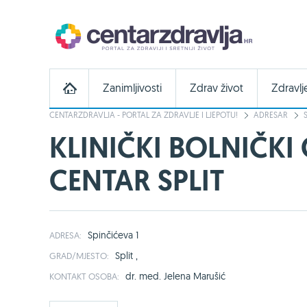
Zanimljivosti
Zdrav život
Zdravlj
CENTARZDRAVLJA - PORTAL ZA ZDRAVLJE I LJEPOTU!
ADRESAR
KLINIČKI BOLNIČKI 
CENTAR SPLIT
Spinčićeva 1
ADRESA:
Split ,
GRAD/MJESTO:
dr. med. Jelena Marušić
KONTAKT OSOBA: