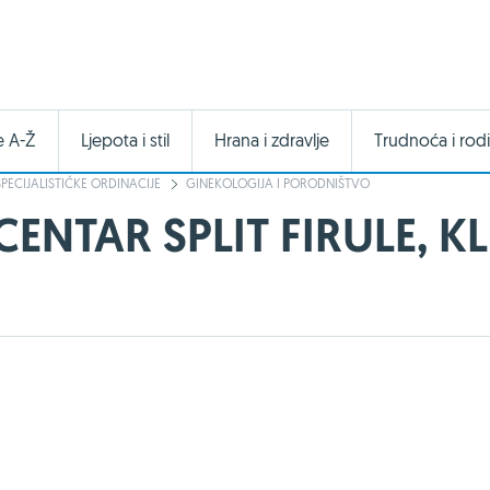
e A-Ž
Ljepota i stil
Hrana i zdravlje
Trudnoća i rodi
SPECIJALISTIČKE ORDINACIJE
GINEKOLOGIJA I PORODNIŠTVO
CENTAR SPLIT FIRULE, K