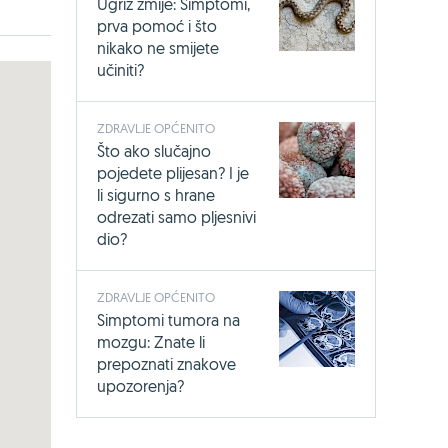
Ugriz zmije: Simptomi,
prva pomoć i što
nikako ne smijete
učiniti?
ZDRAVLJE OPĆENITO
Što ako slučajno
pojedete plijesan? I je
li sigurno s hrane
odrezati samo pljesnivi
dio?
ZDRAVLJE OPĆENITO
Simptomi tumora na
mozgu: Znate li
prepoznati znakove
upozorenja?