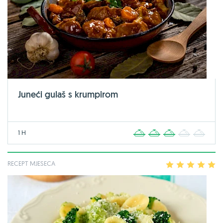
Juneći gulaš s krumpirom
1 H
1
2
3
4
5
RECEPT MJESECA
1
2
3
4
5