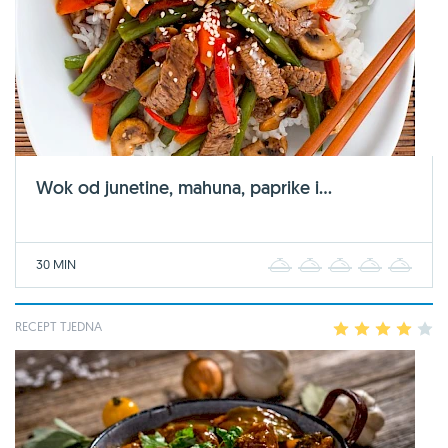
Wok od junetine, mahuna, paprike i...
30 MIN
1
2
3
4
5
RECEPT TJEDNA
1
2
3
4
5