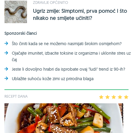
ZDRAVLJE OPĆENITO
Ugriz zmije: Simptomi, prva pomoć i što
nikako ne smijete učiniti?
Sponzorski članci
Što činiti kada se ne možemo nasmijati širokim osmijehom?
Ojačajte imunitet, izbacite toksine iz organizma i uklonite stres uz
čaj
Jeste li dovoljno hrabri da isprobate ovaj ''ludi'' trend iz 90-ih?
Ublažite suhoću kože zimi uz prirodna blaga
RECEPT DANA
1
2
3
4
5