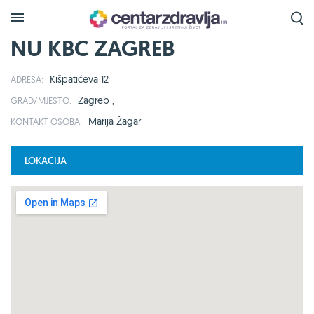
NU KBC ZAGREB
Kišpatićeva 12
ADRESA:
Zagreb ,
GRAD/MJESTO:
Marija Žagar
KONTAKT OSOBA:
LOKACIJA