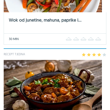
Wok od junetine, mahuna, paprike i...
30 MIN
1
2
3
4
5
RECEPT TJEDNA
1
2
3
4
5