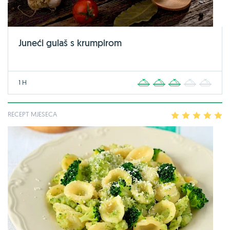
Juneći gulaš s krumpirom
1 H
1
2
3
4
5
RECEPT MJESECA
1
2
3
4
5