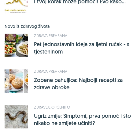
I tvoj korak može pomoći! Evo kako...
Novo iz zdravog života
ZDRAVA PREHRANA
Pet jednostavnih ideja za ljetni ručak - s
tjesteninom
ZDRAVA PREHRANA
Zobene pahuljice: Najbolji recepti za
zdrave obroke
ZDRAVLJE OPĆENITO
Ugriz zmije: Simptomi, prva pomoć i što
nikako ne smijete učiniti?