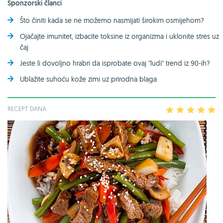
Sponzorski članci
Što činiti kada se ne možemo nasmijati širokim osmijehom?
Ojačajte imunitet, izbacite toksine iz organizma i uklonite stres uz
čaj
Jeste li dovoljno hrabri da isprobate ovaj ''ludi'' trend iz 90-ih?
Ublažite suhoću kože zimi uz prirodna blaga
RECEPT DANA
1
2
3
4
5