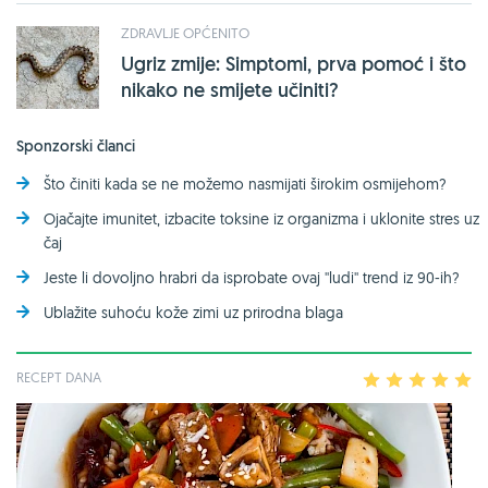
ZDRAVLJE OPĆENITO
Ugriz zmije: Simptomi, prva pomoć i što
nikako ne smijete učiniti?
Sponzorski članci
Što činiti kada se ne možemo nasmijati širokim osmijehom?
Ojačajte imunitet, izbacite toksine iz organizma i uklonite stres uz
čaj
Jeste li dovoljno hrabri da isprobate ovaj ''ludi'' trend iz 90-ih?
Ublažite suhoću kože zimi uz prirodna blaga
RECEPT DANA
1
2
3
4
5