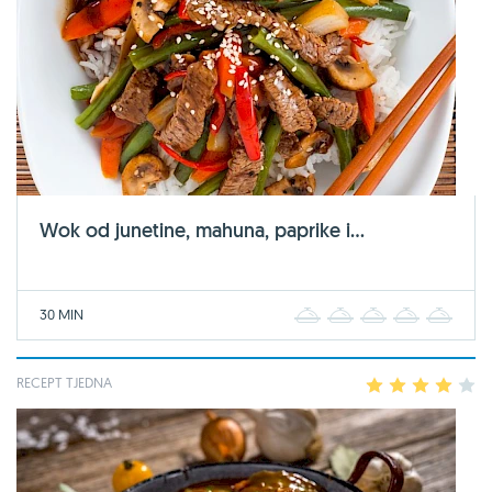
Wok od junetine, mahuna, paprike i...
30 MIN
1
2
3
4
5
RECEPT TJEDNA
1
2
3
4
5