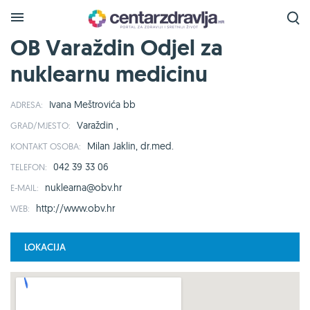
OB Varaždin Odjel za
nuklearnu medicinu
Ivana Meštrovića bb
ADRESA:
Varaždin ,
GRAD/MJESTO:
Milan Jaklin, dr.med.
KONTAKT OSOBA:
042 39 33 06
TELEFON:
nuklearna@obv.hr
E-MAIL:
http://www.obv.hr
WEB:
LOKACIJA