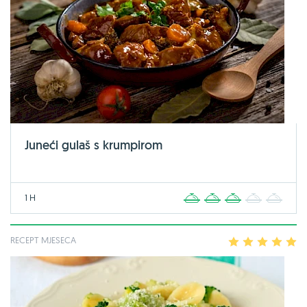
Juneći gulaš s krumpirom
1 H
1
2
3
4
5
RECEPT MJESECA
1
2
3
4
5