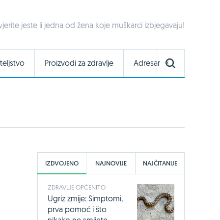
vjerite jeste li jedna od žena koje muškarci izbjegavaju!
teljstvo
Proizvodi za zdravlje
Adresar
IZDVOJENO
NAJNOVIJE
NAJČITANIJE
ZDRAVLJE OPĆENITO
Ugriz zmije: Simptomi,
prva pomoć i što