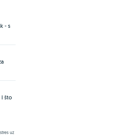
k - s
za
i što
stres uz