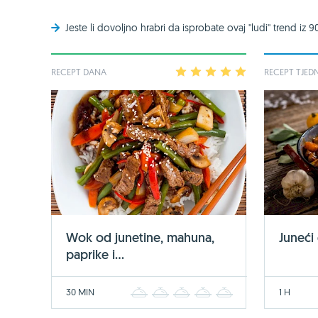
Jeste li dovoljno hrabri da isprobate ovaj ''ludi'' trend iz 9
RECEPT DANA
1
2
3
4
5
RECEPT TJED
Wok od junetine, mahuna,
Juneći
paprike i...
30 MIN
1 H
1
2
3
4
5