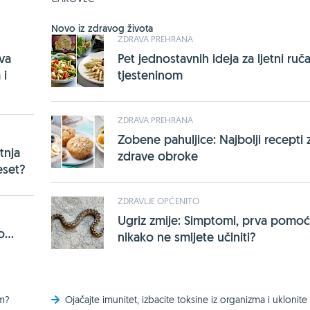
Novo iz zdravog života
ZDRAVA PREHRANA
rva
Pet jednostavnih ideja za ljetni ruča
 i
tjesteninom
ZDRAVA PREHRANA
Zobene pahuljice: Najbolji recepti 
tnja
zdrave obroke
eset?
ZDRAVLJE OPĆENITO
Ugriz zmije: Simptomi, prva pomoć 
...
nikako ne smijete učiniti?
om?
Ojačajte imunitet, izbacite toksine iz organizma i uklonite 