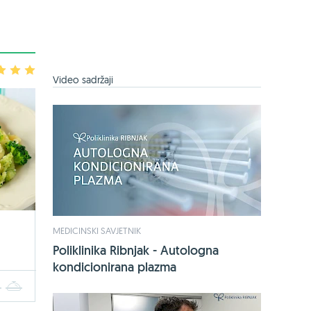
3
4
5
Video sadržaji
MEDICINSKI SAVJETNIK
Poliklinika Ribnjak - Autologna
kondicionirana plazma
4
5