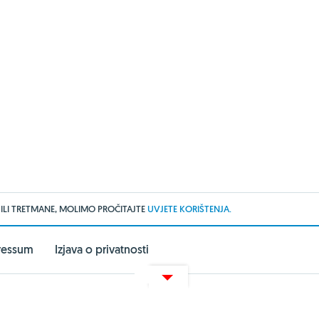
 ILI TRETMANE, MOLIMO PROČITAJTE
UVJETE KORIŠTENJA.
ressum
Izjava o privatnosti
arma Akademija
UredskeStolice
Zoona.hr
webshop.net.hr