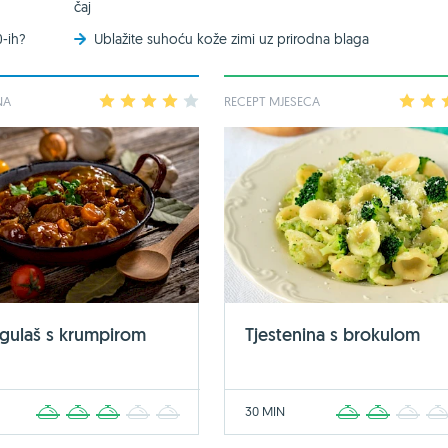
čaj
0-ih?
Ublažite suhoću kože zimi uz prirodna blaga
NA
1
2
3
4
5
RECEPT MJESECA
1
2
 gulaš s krumpirom
Tjestenina s brokulom
30 MIN
1
2
3
4
5
1
2
3