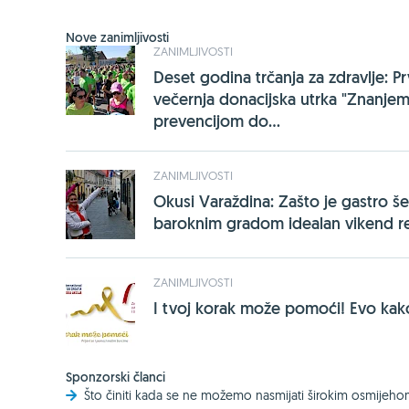
Nove zanimljivosti
ZANIMLJIVOSTI
Deset godina trčanja za zdravlje: P
večernja donacijska utrka "Znanjem
prevencijom do...
ZANIMLJIVOSTI
Okusi Varaždina: Zašto je gastro še
baroknim gradom idealan vikend r
ZANIMLJIVOSTI
I tvoj korak može pomoći! Evo kako
Sponzorski članci
Što činiti kada se ne možemo nasmijati širokim osmijeh