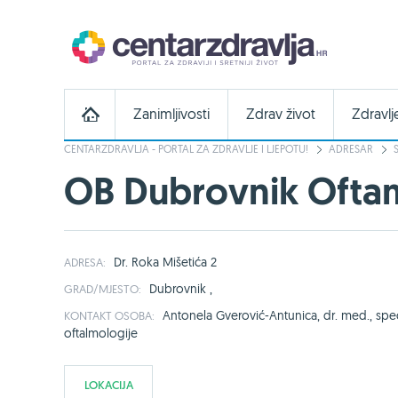
Zanimljivosti
Zdrav život
Zdravlj
CENTARZDRAVLJA - PORTAL ZA ZDRAVLJE I LJEPOTU!
ADRESAR
OB Dubrovnik Ofta
Dr. Roka Mišetića 2
ADRESA:
Dubrovnik ,
GRAD/MJESTO:
Antonela Gverović-Antunica, dr. med., speci
KONTAKT OSOBA:
oftalmologije
LOKACIJA