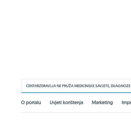
CENTARZDRAVLJA NE PRUŽA MEDICINSKE SAVJETE, DIJAGNOZE
O portalu
Uvjeti korištenja
Marketing
Imp
PARTNERSKI PORTALI
Vitashop.hr
Gentleman.hr
Ph