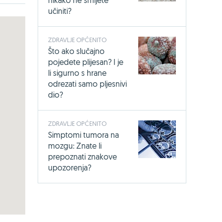
nikako ne smijete
učiniti?
ZDRAVLJE OPĆENITO
Što ako slučajno
pojedete plijesan? I je
li sigurno s hrane
odrezati samo pljesnivi
dio?
ZDRAVLJE OPĆENITO
Simptomi tumora na
mozgu: Znate li
prepoznati znakove
upozorenja?