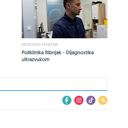
MEDICINSKI SAVJETNIK
Poliklinika Ribnjak - Dijagnostika
ultrazvukom
Kupionline.hr
Zdravi recepti