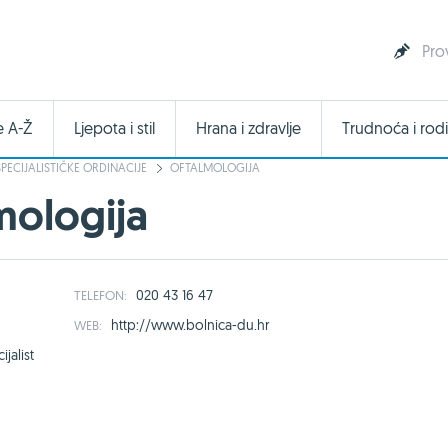
Pro
e A-Ž
Ljepota i stil
Hrana i zdravlje
Trudnoća i rodi
SPECIJALISTIČKE ORDINACIJE
OFTALMOLOGIJA
mologija
020 43 16 47
TELEFON:
http://www.bolnica-du.hr
WEB:
jalist