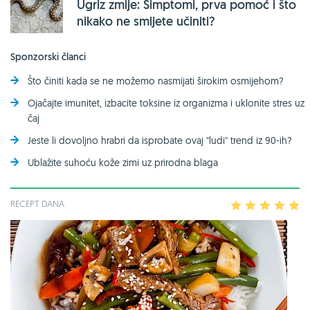
Ugriz zmije: Simptomi, prva pomoć i što
nikako ne smijete učiniti?
Sponzorski članci
Što činiti kada se ne možemo nasmijati širokim osmijehom?
Ojačajte imunitet, izbacite toksine iz organizma i uklonite stres uz
čaj
Jeste li dovoljno hrabri da isprobate ovaj ''ludi'' trend iz 90-ih?
Ublažite suhoću kože zimi uz prirodna blaga
RECEPT DANA
1
2
3
4
5