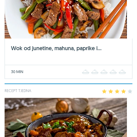
Wok od junetine, mahuna, paprike i...
30 MIN
1
2
3
4
5
RECEPT TJEDNA
1
2
3
4
5