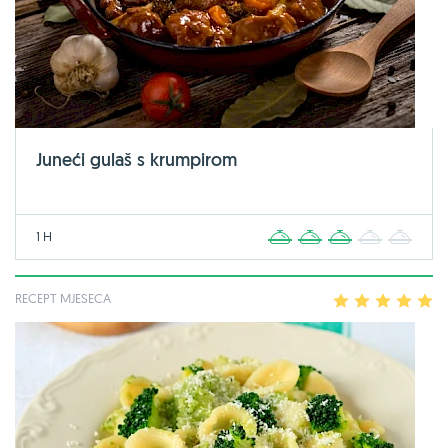
Juneći gulaš s krumpirom
1 H
1
2
3
4
5
RECEPT MJESECA
1
2
3
4
5