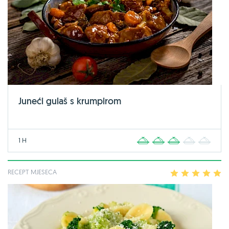
Juneći gulaš s krumpirom
1 H
1
2
3
4
5
RECEPT MJESECA
1
2
3
4
5