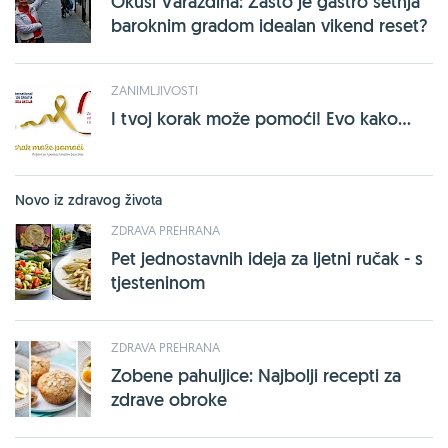
Okusi Varaždina: Zašto je gastro šetnja
baroknim gradom idealan vikend reset?
ZANIMLJIVOSTI
I tvoj korak može pomoći! Evo kako...
Novo iz zdravog života
ZDRAVA PREHRANA
Pet jednostavnih ideja za ljetni ručak - s
tjesteninom
ZDRAVA PREHRANA
Zobene pahuljice: Najbolji recepti za
zdrave obroke