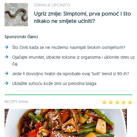
ZDRAVLJE OPĆENITO
Ugriz zmije: Simptomi, prva pomoć i što
nikako ne smijete učiniti?
Sponzorski članci
Što činiti kada se ne možemo nasmijati širokim osmijehom?
Ojačajte imunitet, izbacite toksine iz organizma i uklonite stres uz
čaj
Jeste li dovoljno hrabri da isprobate ovaj ''ludi'' trend iz 90-ih?
Ublažite suhoću kože zimi uz prirodna blaga
RECEPT DANA
1
2
3
4
5