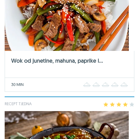
Wok od junetine, mahuna, paprike i...
30 MIN
1
2
3
4
5
RECEPT TJEDNA
1
2
3
4
5