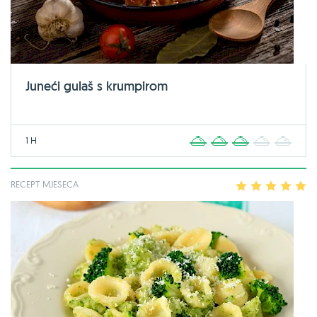
Juneći gulaš s krumpirom
1 H
1
2
3
4
5
RECEPT MJESECA
1
2
3
4
5