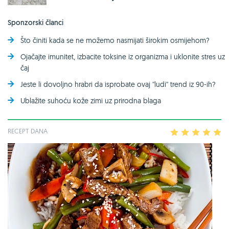
Sponzorski članci
Što činiti kada se ne možemo nasmijati širokim osmijehom?
Ojačajte imunitet, izbacite toksine iz organizma i uklonite stres uz
čaj
Jeste li dovoljno hrabri da isprobate ovaj ''ludi'' trend iz 90-ih?
Ublažite suhoću kože zimi uz prirodna blaga
RECEPT DANA
1
2
3
4
5