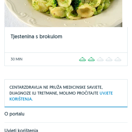
Tjestenina s brokulom
30 MIN
1
2
3
4
5
CENTARZDRAVLJA NE PRUŽA MEDICINSKE SAVJETE,
DIJAGNOZE ILI TRETMANE, MOLIMO PROČITAJTE
UVJETE
KORIŠTENJA.
O portalu
Uvjeti korištenja