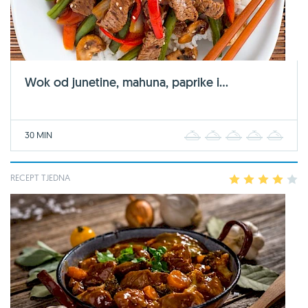
Wok od junetine, mahuna, paprike i...
30 MIN
1
2
3
4
5
RECEPT TJEDNA
1
2
3
4
5