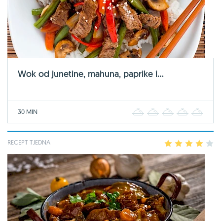
Wok od junetine, mahuna, paprike i...
30 MIN
1
2
3
4
5
RECEPT TJEDNA
1
2
3
4
5