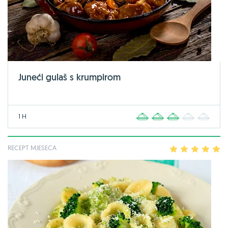
Juneći gulaš s krumpirom
1 H
1
2
3
4
5
RECEPT MJESECA
1
2
3
4
5