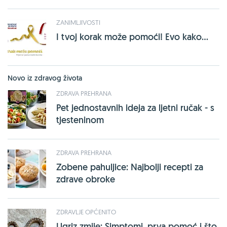
ZANIMLJIVOSTI
I tvoj korak može pomoći! Evo kako...
Novo iz zdravog života
ZDRAVA PREHRANA
Pet jednostavnih ideja za ljetni ručak - s
tjesteninom
ZDRAVA PREHRANA
Zobene pahuljice: Najbolji recepti za
zdrave obroke
ZDRAVLJE OPĆENITO
Ugriz zmije: Simptomi, prva pomoć i što