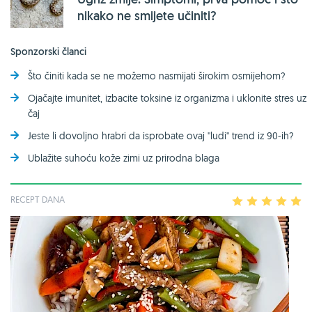
nikako ne smijete učiniti?
Sponzorski članci
Što činiti kada se ne možemo nasmijati širokim osmijehom?
Ojačajte imunitet, izbacite toksine iz organizma i uklonite stres uz
čaj
Jeste li dovoljno hrabri da isprobate ovaj ''ludi'' trend iz 90-ih?
Ublažite suhoću kože zimi uz prirodna blaga
RECEPT DANA
1
2
3
4
5