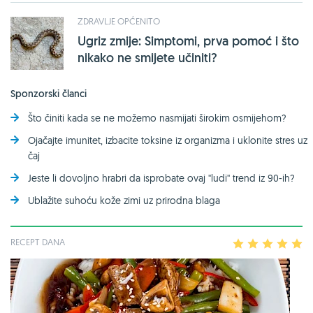
ZDRAVLJE OPĆENITO
Ugriz zmije: Simptomi, prva pomoć i što
nikako ne smijete učiniti?
Sponzorski članci
Što činiti kada se ne možemo nasmijati širokim osmijehom?
Ojačajte imunitet, izbacite toksine iz organizma i uklonite stres uz
čaj
Jeste li dovoljno hrabri da isprobate ovaj ''ludi'' trend iz 90-ih?
Ublažite suhoću kože zimi uz prirodna blaga
RECEPT DANA
1
2
3
4
5