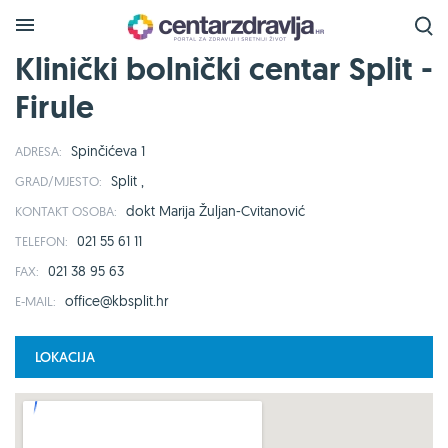
Klinički bolnički centar Split -
Firule
Spinčićeva 1
ADRESA:
Split ,
GRAD/MJESTO:
dokt Marija Žuljan-Cvitanović
KONTAKT OSOBA:
021 55 61 11
TELEFON:
021 38 95 63
FAX:
office@kbsplit.hr
E-MAIL:
LOKACIJA