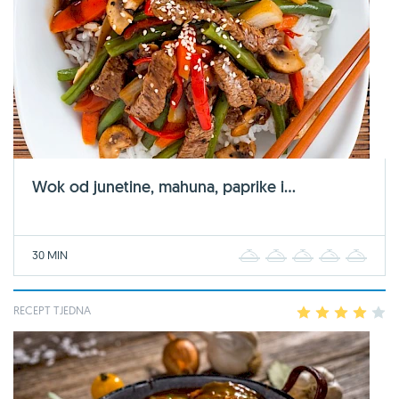
Wok od junetine, mahuna, paprike i...
30 MIN
1
2
3
4
5
RECEPT TJEDNA
1
2
3
4
5