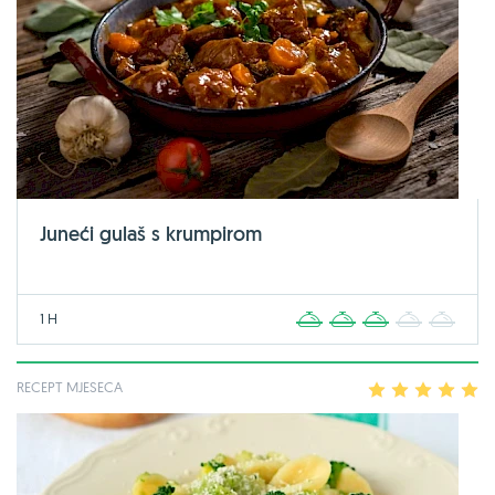
Juneći gulaš s krumpirom
1 H
1
2
3
4
5
RECEPT MJESECA
1
2
3
4
5