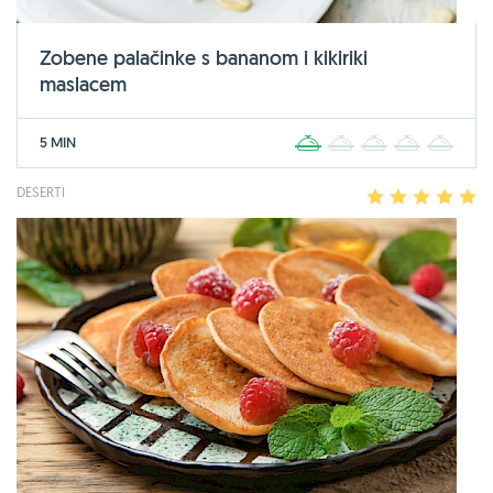
Zobene palačinke s bananom i kikiriki
maslacem
5 MIN
1
2
3
4
5
DESERTI
1
2
3
4
5