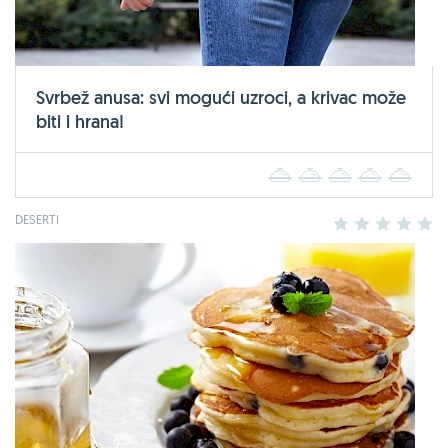
Svrbež anusa: svi mogući uzroci, a krivac može
biti i hrana!
1
2
3
4
5
DESERTI
1
2
3
4
5