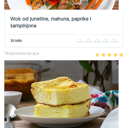
Wok od junetine, mahuna, paprike i
šampinjona
30 MIN
1
2
3
4
5
TRADICIONALNA JELA
1
2
3
4
5