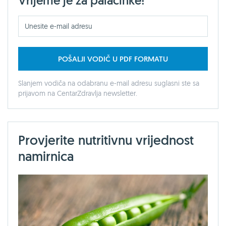
Vrijeme je za palačinke!
POŠALJI VODIČ U PDF FORMATU
Slanjem vodiča na odabranu e-mail adresu suglasni ste sa
prijavom na CentarZdravlja newsletter.
Provjerite nutritivnu vrijednost
namirnica