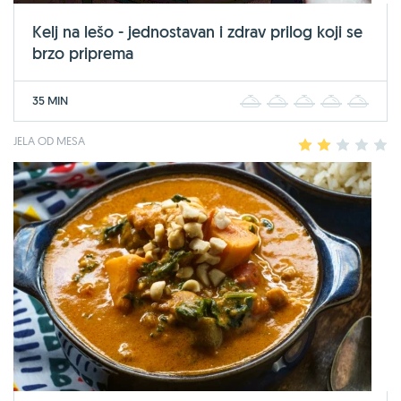
Kelj na lešo - jednostavan i zdrav prilog koji se
brzo priprema
35 MIN
1
2
3
4
5
JELA OD MESA
1
2
3
4
5