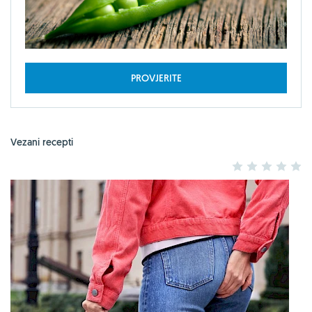
PROVJERITE
Vezani recepti
1
2
3
4
5