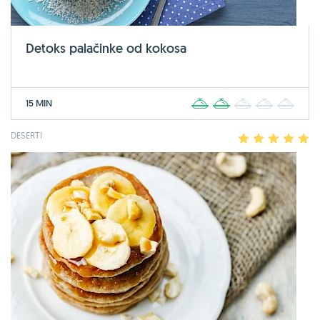
Detoks palačinke od kokosa
15 MIN
1
2
3
4
5
DESERTI
1
2
3
4
5