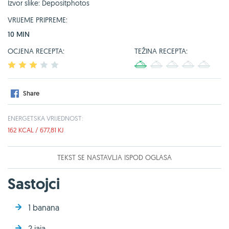
Izvor slike: Depositphotos
VRIJEME PRIPREME:
10 MIN
OCJENA RECEPTA:
TEŽINA RECEPTA:
1
2
3
4
5
1
2
3
4
5
Share
ENERGETSKA VRIJEDNOST:
162 KCAL / 677,81 KJ
TEKST SE NASTAVLJA ISPOD OGLASA
Sastojci
1 banana
2 jaja