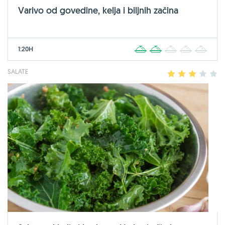
Varivo od govedine, kelja i biljnih začina
1:20H
1
2
3
4
5
SALATE
1
2
3
4
5