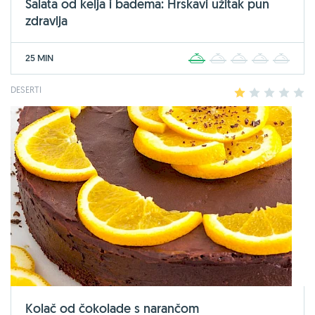
Salata od kelja i badema: Hrskavi užitak pun
zdravlja
25 MIN
1
2
3
4
5
DESERTI
1
2
3
4
5
Kolač od čokolade s narančom