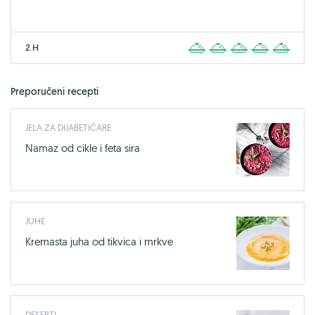
2 H
1
2
3
4
5
Preporučeni recepti
JELA ZA DIJABETIČARE
Namaz od cikle i feta sira
JUHE
Kremasta juha od tikvica i mrkve
DESERTI