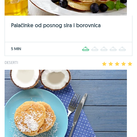
Palačinke od posnog sira i borovnica
5 MIN
1
2
3
4
5
DESERTI
1
2
3
4
5