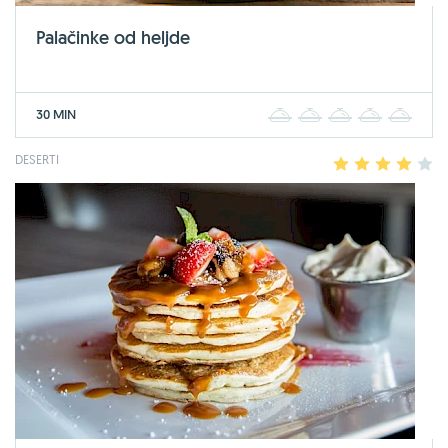
Palačinke od heljde
30 MIN
1
2
3
4
5
DESERTI
1
2
3
4
5