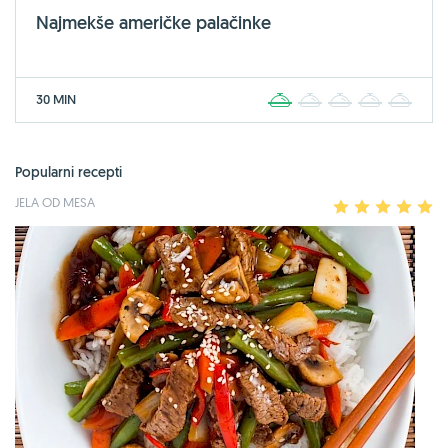
Najmekše američke palačinke
30 MIN
1
2
3
4
5
Popularni recepti
JELA OD MESA
1
2
3
4
5