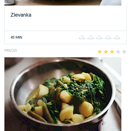
Zlevanka
45 MIN
1
2
3
4
5
PRILOZI
1
2
3
4
5