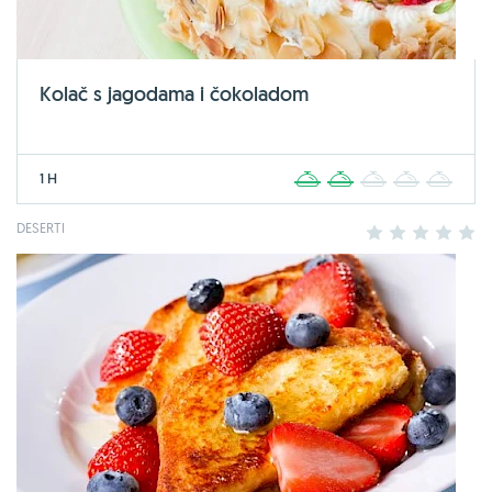
Kolač s jagodama i čokoladom
1 H
1
2
3
4
5
DESERTI
1
2
3
4
5