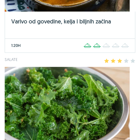
Varivo od govedine, kelja i biljnih začina
1:20H
1
2
3
4
5
SALATE
1
2
3
4
5