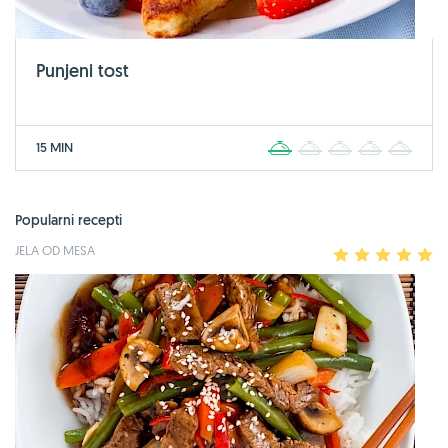
Punjeni tost
15 MIN
1
2
3
4
5
Popularni recepti
JELA OD MESA
1
2
3
4
5