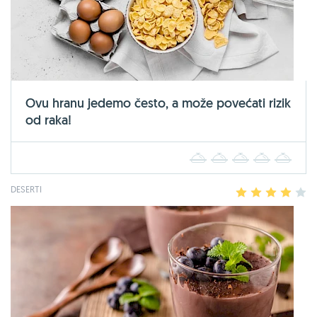
Ovu hranu jedemo često, a može povećati rizik
od raka!
1
2
3
4
5
DESERTI
1
2
3
4
5