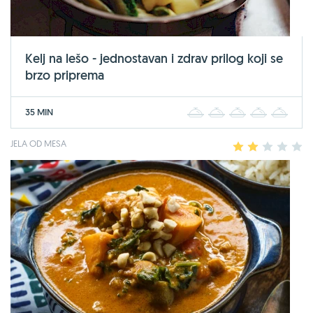
Kelj na lešo - jednostavan i zdrav prilog koji se
brzo priprema
35 MIN
1
2
3
4
5
JELA OD MESA
1
2
3
4
5