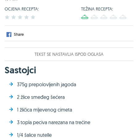
OCJENA RECEPTA:
TEŽINA RECEPTA:
1
2
3
4
5
1
2
3
4
5
Share
TEKST SE NASTAVLJA ISPOD OGLASA
Sastojci
375g prepolovljenih jagoda
2 žlice smeđeg šećera
1 žličica mljevenog cimeta
3 topla peciva narezana na trećine
1/4 šalice nutelle