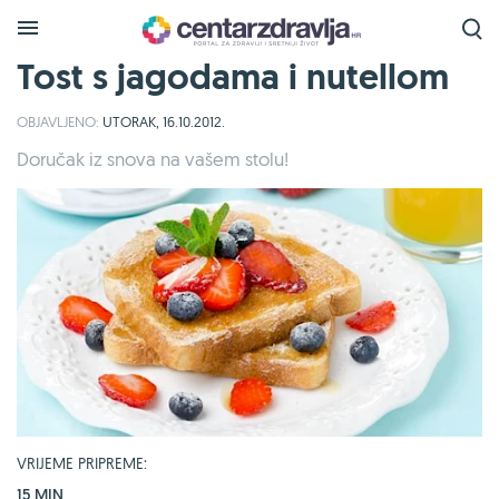
Tost s jagodama i nutellom
OBJAVLJENO:
UTORAK, 16.10.2012.
Doručak iz snova na vašem stolu!
VRIJEME PRIPREME:
15 MIN