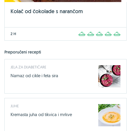
Kolač od čokolade s narančom
2 H
1
2
3
4
5
Preporučeni recepti
JELA ZA DIJABETIČARE
Namaz od cikle i feta sira
JUHE
Kremasta juha od tikvica i mrkve