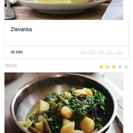
Zlevanka
45 MIN
1
2
3
4
5
PRILOZI
1
2
3
4
5