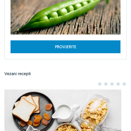
PROVJERITE
Vezani recepti
1
2
3
4
5