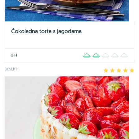
Čokoladna torta s jagodama
2 H
1
2
3
4
5
DESERTI
1
2
3
4
5