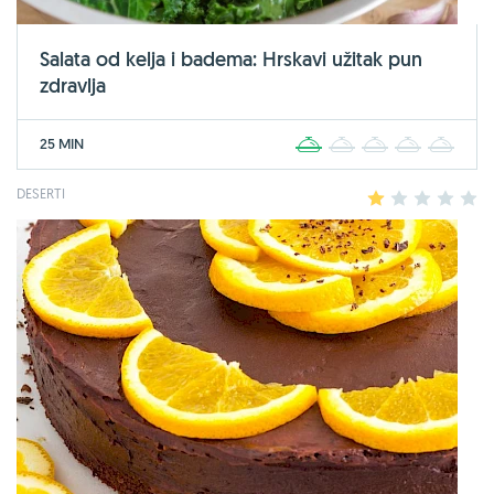
Salata od kelja i badema: Hrskavi užitak pun
zdravlja
25 MIN
1
2
3
4
5
DESERTI
1
2
3
4
5