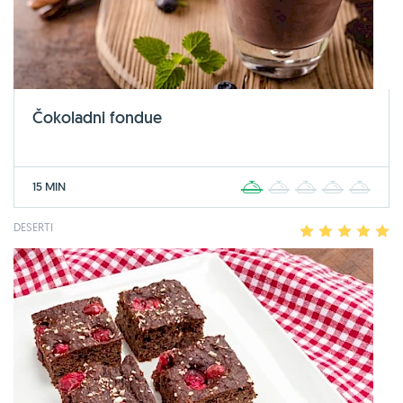
Čokoladni fondue
15 MIN
1
2
3
4
5
DESERTI
1
2
3
4
5