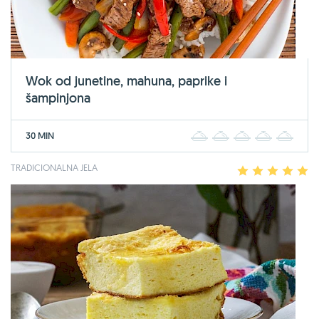
Wok od junetine, mahuna, paprike i
šampinjona
30 MIN
1
2
3
4
5
TRADICIONALNA JELA
1
2
3
4
5