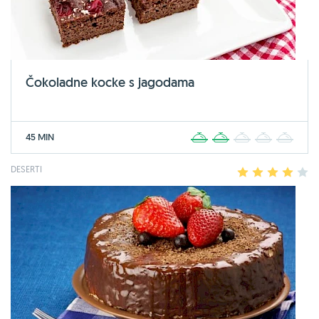
Čokoladne kocke s jagodama
45 MIN
1
2
3
4
5
DESERTI
1
2
3
4
5