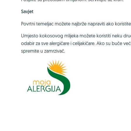
Savjet
Povrtni temeljac možete najbrže napraviti ako koristi
Umjesto kokosovog mlijeka možete koristiti neku drugu v
odabir za sve alergičare i celijakičare. Ako su buče već
spremite u zamrzivač.