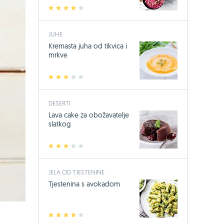
1
2
3
4
5
JUHE
Kremasta juha od tikvica i
mrkve
1
2
3
4
5
DESERTI
Lava cake za obožavatelje
slatkog
1
2
3
4
5
JELA OD TJESTENINE
Tjestenina s avokadom
1
2
3
4
5