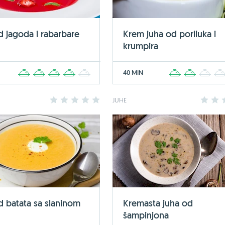
d jagoda i rabarbare
Krem juha od poriluka i
krumpira
40 MIN
1
2
3
4
5
1
2
3
1
2
3
4
5
JUHE
1
2
d batata sa slaninom
Kremasta juha od
šampinjona