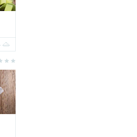
4
5
3
4
5