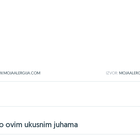
WW.MOJAALERGIJA.COM
IZVOR:
MOJAALERG
jelo ovim ukusnim juhama