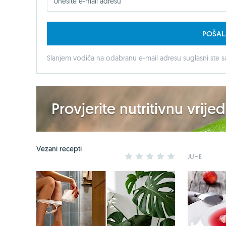
POŠAL
Slanjem vodiča na odabranu e-mail adresu suglasni ste sa
Provjerite nutritivnu vrij
Vezani recepti
1
2
3
4
5
JUHE