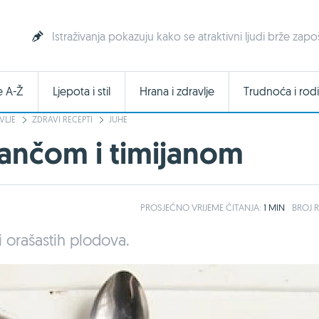
Istraživanja pokazuju kako se atraktivni ljudi brže zapo
e A-Ž
Ljepota i stil
Hrana i zdravlje
Trudnoća i rodi
VLJE
ZDRAVI RECEPTI
JUHE
rančom i timijanom
PROSJEČNO
VRIJEME ČITANJA:
1 MIN
BROJ R
 i orašastih plodova.