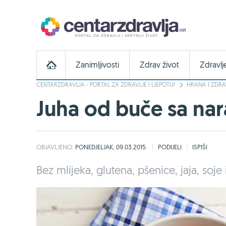
Zanimljivosti
Zdrav život
Zdravlj
CENTARZDRAVLJA - PORTAL ZA ZDRAVLJE I LJEPOTU!
HRANA I ZDRA
Juha od buče sa na
OBJAVLJENO:
PONEDJELJAK, 09.03.2015.
PODIJELI
ISPIŠI
Bez mlijeka, glutena, pšenice, jaja, soje