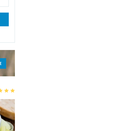
E
3
4
5