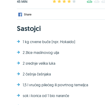
45 MIN
1
2
3
4
5
1
2
Share
Sastojci
1 kg crvene buče (npr. Hokaido)
2 žlice maslinovog ulja
2 srednje velika luka
2 češnja češnjaka
1,5 l vrućeg pilećeg ili povrtnog temeljca
sok i korica od 1 bio naranče