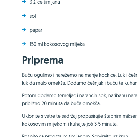
3 žlice timijana
sol
papar
150 ml kokosovog mlijeka
Priprema
Buču ogulimo i narežemo na manje kockice. Luk i češ
luk da malo omekša. Dodamo češnjak i buču te kuham
Potom dodamo temeljac i narančin sok, naribanu naranč
približno 20 minuta da buča omekša.
Uklonite s vatre te sadržaj propasirajte štapnim mikser
kokosovim mlijekom i kuhajte još 3-5 minuta.
Pospite sa preostalim timijanom. Servirajte uz kruh.