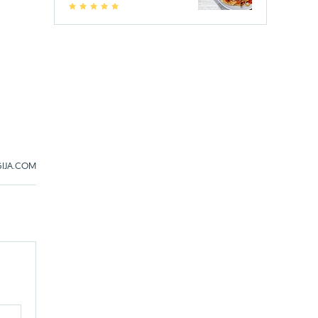
1
2
3
4
5
IJA.COM