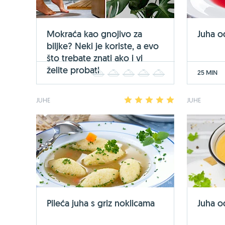
Mokraća kao gnojivo za
Juha o
biljke? Neki je koriste, a evo
što trebate znati ako i vi
želite probati
25 MIN
1
2
3
4
5
JUHE
1
2
3
4
5
JUHE
Pileća juha s griz noklicama
Juha o