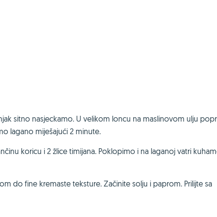
njak sitno nasjeckamo. U velikom loncu na maslinovom ulju pop
o lagano miješajući 2 minute.
inu koricu i 2 žlice timijana. Poklopimo i na laganoj vatri kuha
om do fine kremaste teksture. Začinite solju i paprom. Prilijte sa