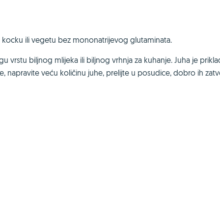
te kocku ili vegetu bez mononatrijevog glutaminata.
rstu biljnog mlijeka ili biljnog vrhnja za kuhanje. Juha je prikl
e, napravite veću količinu juhe, prelijte u posudice, dobro ih zatvo