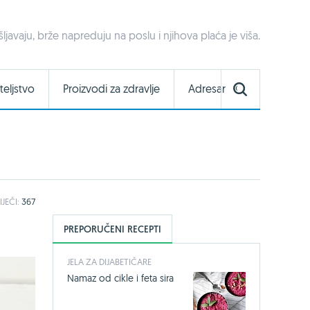
šljavaju, brže napreduju na poslu i njihova plaća je viša.
teljstvo
Proizvodi za zdravlje
Adresar
IJEČI:
367
PREPORUČENI RECEPTI
JELA ZA DIJABETIČARE
Namaz od cikle i feta sira