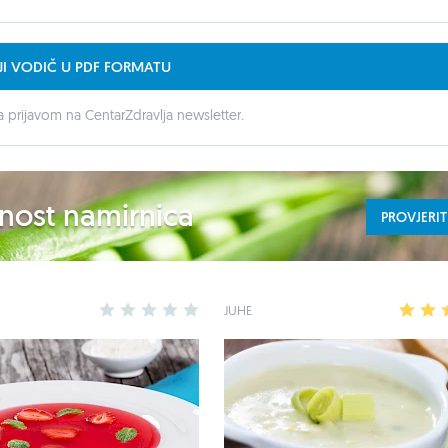
JI VODIČ U PDF FORMATU
 prijavom na CentarZdravlja newsletter.
ednost namirnica
PROVJERIT
1
2
3
4
5
JUHE
1
2