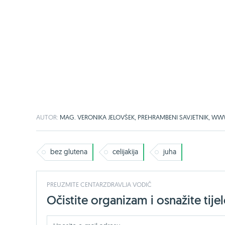
AUTOR:
MAG. VERONIKA JELOVŠEK, PREHRAMBENI SAVJETNIK, W
bez glutena
celijakija
juha
PREUZMITE CENTARZDRAVLJA VODIČ
Očistite organizam i osnažite ti