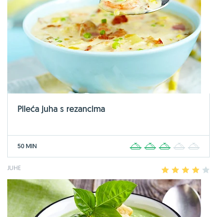
Pileća juha s rezancima
50 MIN
1
2
3
4
5
JUHE
1
2
3
4
5