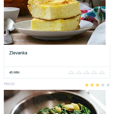
Zlevanka
45 MIN
1
2
3
4
5
PRILOZI
1
2
3
4
5