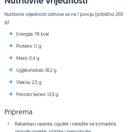
Nutritivne vrijednosti
Nutritivne vrijednosti odnose se na 1 porciju (približno 200
g):
Energija: 78 kcal
Proteini: 1,1 g
Masti: 0,4 g
Ugljikohidrati: 18,2 g
Vlakna: 2,5 g
Prirodni šećeri: 13,5 g
Priprema
Rabarbaru operite, ogulite i narežite na komadiće.
Jagode operite, očistite i prepolovite.