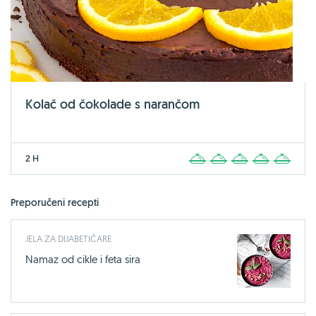
Kolač od čokolade s narančom
2 H
1
2
3
4
5
Preporučeni recepti
JELA ZA DIJABETIČARE
Namaz od cikle i feta sira