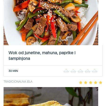
Wok od junetine, mahuna, paprike i
šampinjona
30 MIN
1
2
3
4
5
TRADICIONALNA JELA
1
2
3
4
5