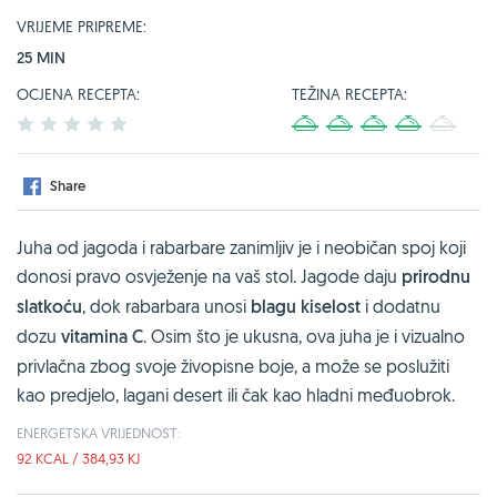
VRIJEME PRIPREME:
25 MIN
OCJENA RECEPTA:
TEŽINA RECEPTA:
1
2
3
4
5
1
2
3
4
5
Share
Juha od jagoda i rabarbare zanimljiv je i neobičan spoj koji
donosi pravo osvježenje na vaš stol. Jagode daju
prirodnu
slatkoću
, dok rabarbara unosi
blagu kiselost
i dodatnu
dozu
vitamina C
. Osim što je ukusna, ova juha je i vizualno
privlačna zbog svoje živopisne boje, a može se poslužiti
kao predjelo, lagani desert ili čak kao hladni međuobrok.
ENERGETSKA VRIJEDNOST:
92 KCAL / 384,93 KJ