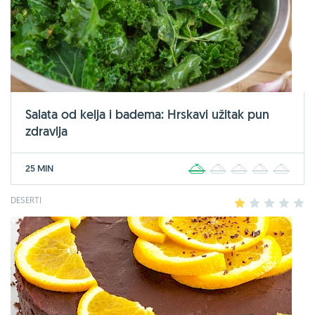
Salata od kelja i badema: Hrskavi užitak pun
zdravlja
25 MIN
1
2
3
4
5
DESERTI
1
2
3
4
5