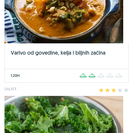
Varivo od govedine, kelja i biljnih začina
1:20H
1
2
3
4
5
SALATE
1
2
3
4
5