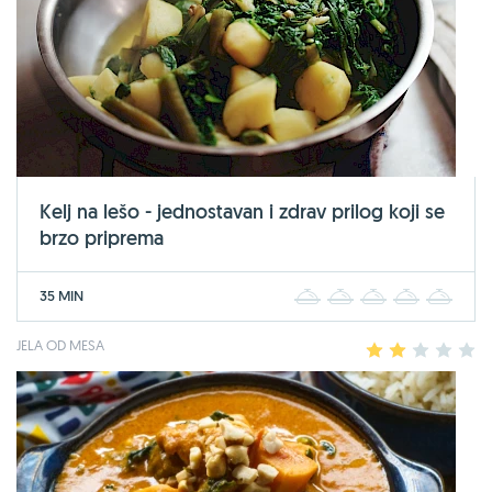
Kelj na lešo - jednostavan i zdrav prilog koji se
brzo priprema
35 MIN
1
2
3
4
5
JELA OD MESA
1
2
3
4
5