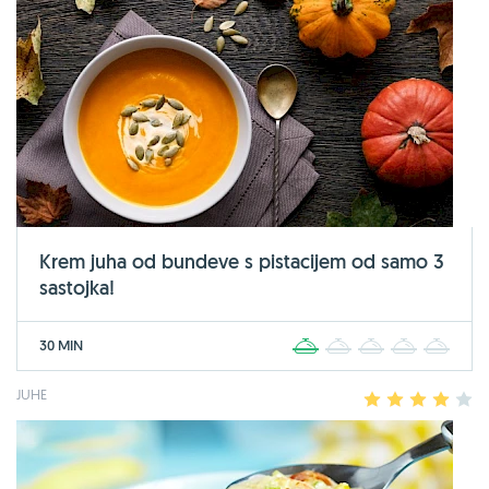
Krem juha od bundeve s pistacijem od samo 3
sastojka!
30 MIN
1
2
3
4
5
JUHE
1
2
3
4
5