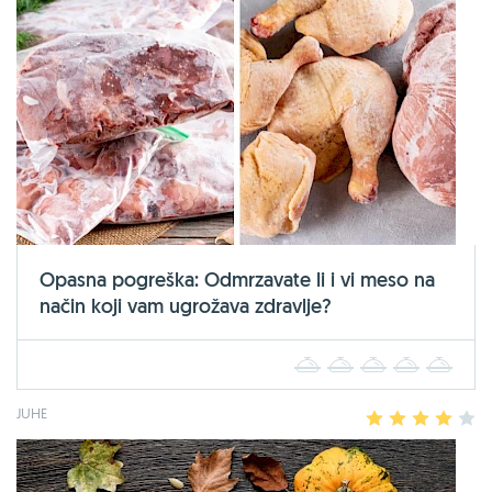
Opasna pogreška: Odmrzavate li i vi meso na
način koji vam ugrožava zdravlje?
1
2
3
4
5
JUHE
1
2
3
4
5