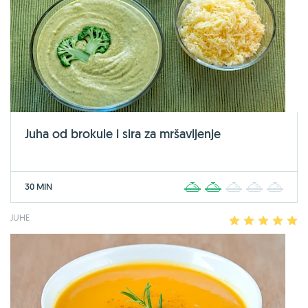
Juha od brokule i sira za mršavljenje
30 MIN
1
2
3
4
5
JUHE
1
2
3
4
5