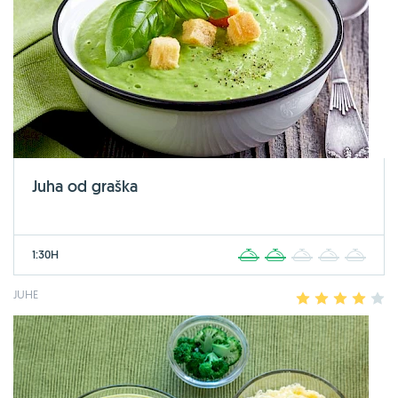
Juha od graška
1:30H
1
2
3
4
5
JUHE
1
2
3
4
5