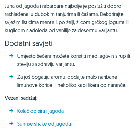
Juha od jagoda i rabarbare najbolje je poslužiti dobro
rashlađena, u dubokim tanjurima ili čašama. Dekorirajte
svježim listićima mente i, po želji, žlicom grčkog jogurta ili
kuglicom sladoleda od vanilije za desertnu varijantu.
Dodatni savjeti
Umjesto šećera možete koristiti med, agavin sirup ili
steviju za zdraviju varijantu.
Za još bogatiju aromu, dodajte malo naribane
limunove korice ili nekoliko kapi likera od naranče.
Vezani sadržaj:
Kolač od sira i jagoda
Sunrise shake od jagoda