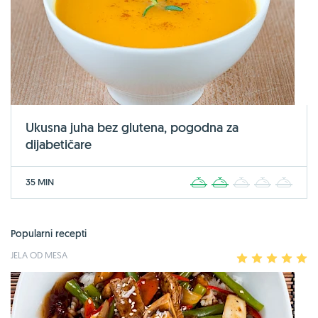
Ukusna juha bez glutena, pogodna za
dijabetičare
35 MIN
1
2
3
4
5
Popularni recepti
JELA OD MESA
1
2
3
4
5