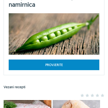
namirnica
PROVJERITE
Vezani recepti
1
2
3
4
5