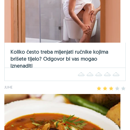
Koliko često treba mijenjati ručnike kojima
brišete tijelo? Odgovor bi vas mogao
iznenaditi
1
2
3
4
5
JUHE
1
2
3
4
5