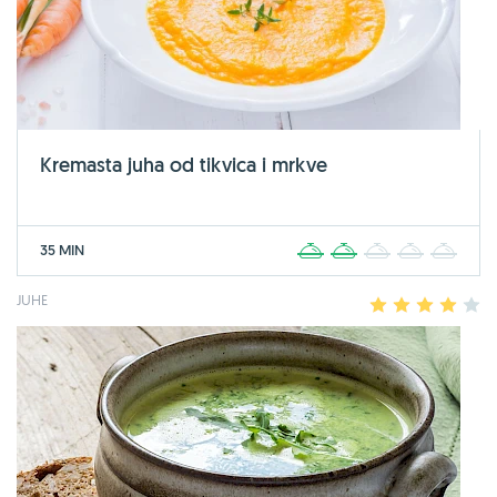
Kremasta juha od tikvica i mrkve
35 MIN
1
2
3
4
5
JUHE
1
2
3
4
5