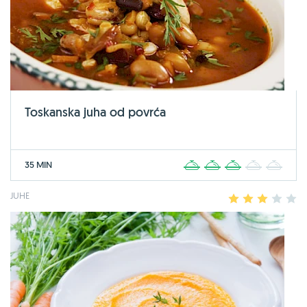
Toskanska juha od povrća
35 MIN
1
2
3
4
5
JUHE
1
2
3
4
5