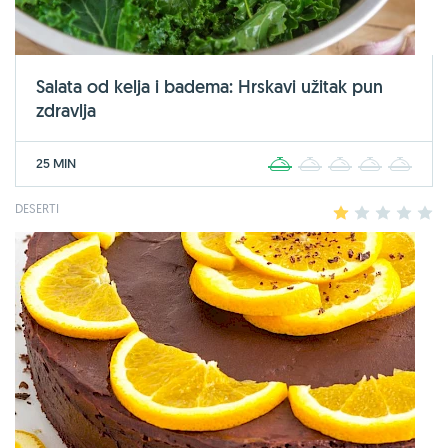
Salata od kelja i badema: Hrskavi užitak pun
zdravlja
25 MIN
1
2
3
4
5
DESERTI
1
2
3
4
5