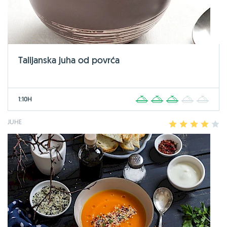
Talijanska juha od povrća
1:10H
1
2
3
4
5
JUHE
1
2
3
4
5