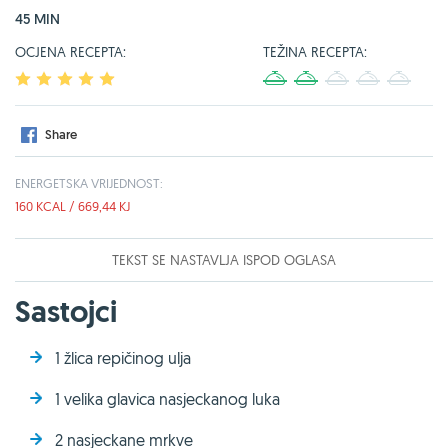
45 MIN
OCJENA RECEPTA:
TEŽINA RECEPTA:
1
2
3
4
5
1
2
3
4
5
Share
ENERGETSKA VRIJEDNOST:
160 KCAL / 669,44 KJ
TEKST SE NASTAVLJA ISPOD OGLASA
Sastojci
1 žlica repičinog ulja
1 velika glavica nasjeckanog luka
2 nasjeckane mrkve