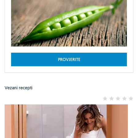
PROVJERITE
Vezani recepti
1
2
3
4
5