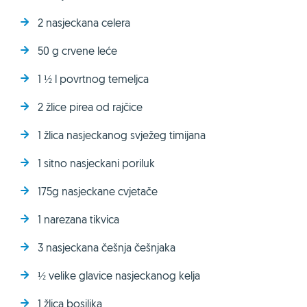
2 nasjeckana celera
50 g crvene leće
1 ½ l povrtnog temeljca
2 žlice pirea od rajčice
1 žlica nasjeckanog svježeg timijana
1 sitno nasjeckani poriluk
175g nasjeckane cvjetače
1 narezana tikvica
3 nasjeckana češnja češnjaka
½ velike glavice nasjeckanog kelja
1 žlica bosiljka