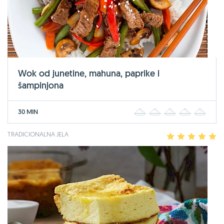
Wok od junetine, mahuna, paprike i
šampinjona
30 MIN
1
2
3
4
5
TRADICIONALNA JELA
1
2
3
4
5