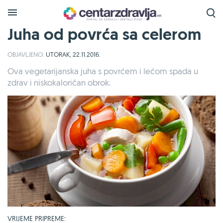
Juha od povrća sa celerom
OBJAVLJENO:
UTORAK, 22.11.2016.
Ova vegetarijanska juha s povrćem i lećom spada u
zdrav i niskokaloričan obrok.
VRIJEME PRIPREME: