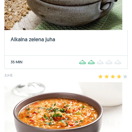
Alkalna zelena juha
35 MIN
1
2
3
4
5
JUHE
1
2
3
4
5