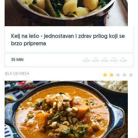
Kelj na lešo - jednostavan i zdrav prilog koji se
brzo priprema
35 MIN
1
2
3
4
5
JELA OD MESA
1
2
3
4
5