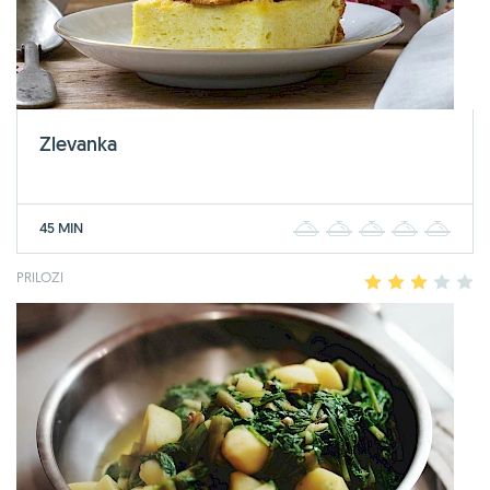
Zlevanka
45 MIN
1
2
3
4
5
PRILOZI
1
2
3
4
5