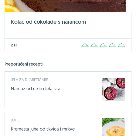
Kolač od čokolade s narančom
2 H
1
2
3
4
5
Preporučeni recepti
JELA ZA DIJABETIČARE
Namaz od cikle i feta sira
JUHE
Kremasta juha od tikvica i mrkve