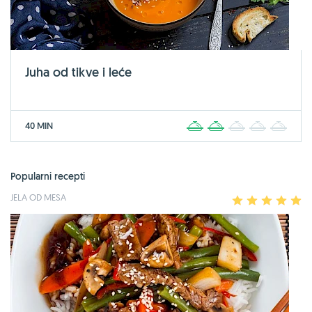
Juha od tikve i leće
40 MIN
1
2
3
4
5
Popularni recepti
JELA OD MESA
1
2
3
4
5